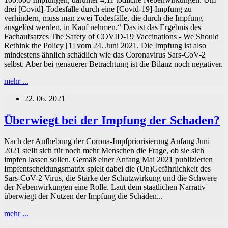
drei [Covid]-Todesfälle durch eine [Covid-19]-Impfung zu
verhindern, muss man zwei Todesfälle, die durch die Impfung
ausgelöst werden, in Kauf nehmen.“ Das ist das Ergebnis des
Fachaufsatzes The Safety of COVID-19 Vaccinations - We Should
Rethink the Policy [1] vom 24. Juni 2021. Die Impfung ist also
mindestens ähnlich schädlich wie das Coronavirus Sars-CoV-2
selbst. Aber bei genauerer Betrachtung ist die Bilanz noch negativer.
Impfung
mehr ...
mindestens
22. 06. 2021
ähnlich
schädlich
wie
Überwiegt bei der Impfung der Schaden?
Sars-
CoV-
Nach der Aufhebung der Corona-Impfpriorisierung Anfang Juni
2
2021 stellt sich für noch mehr Menschen die Frage, ob sie sich
impfen lassen sollen. Gemäß einer Anfang Mai 2021 publizierten
Impfentscheidungsmatrix spielt dabei die (Un)Gefährlichkeit des
Sars-CoV-2 Virus, die Stärke der Schutzwirkung und die Schwere
der Nebenwirkungen eine Rolle. Laut dem staatlichen Narrativ
überwiegt der Nutzen der Impfung die Schäden...
Überwiegt
mehr ...
bei