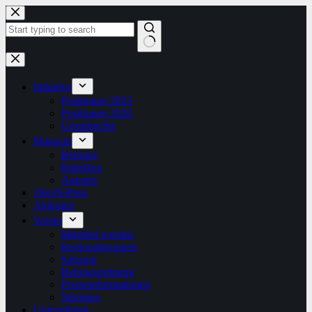
Zum
Inhalt
springen
Keine
Ergebnisse
Initiative
Positionen 2023
Positionen 2020
Grundrechte
Magazin
Beiträge
Rubriken
Autoren
1bis19-Preis
Aktionen
Verein
Mitglied werden
Regionalgruppen
Satzung
Beitragsordnung
Presseinformationen
Stimmen
Unterstützen