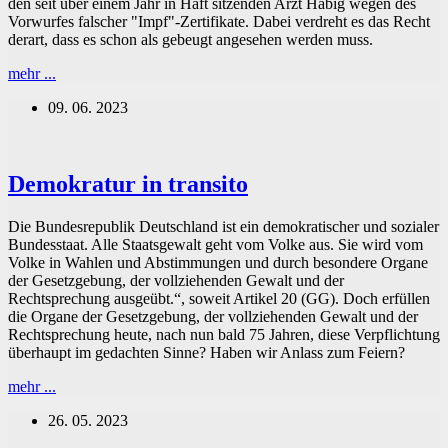
den seit über einem Jahr in Haft sitzenden Arzt Habig wegen des
Vorwurfes falscher "Impf"-Zertifikate. Dabei verdreht es das Recht
derart, dass es schon als gebeugt angesehen werden muss.
Recht
mehr ...
verdreht
09. 06. 2023
Demokratur in transito
Die Bundesrepublik Deutschland ist ein demokratischer und sozialer
Bundesstaat. Alle Staatsgewalt geht vom Volke aus. Sie wird vom
Volke in Wahlen und Abstimmungen und durch besondere Organe
der Gesetzgebung, der vollziehenden Gewalt und der
Rechtsprechung ausgeübt.“, soweit Artikel 20 (GG). Doch erfüllen
die Organe der Gesetzgebung, der vollziehenden Gewalt und der
Rechtsprechung heute, nach nun bald 75 Jahren, diese Verpflichtung
überhaupt im gedachten Sinne? Haben wir Anlass zum Feiern?
Demokratur
mehr ...
in
26. 05. 2023
transito