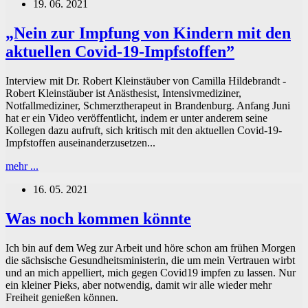
19. 06. 2021
der
Impfung
der
„Nein zur Impfung von Kindern mit den
Schaden?
aktuellen Covid-19-Impfstoffen”
Interview mit Dr. Robert Kleinstäuber von Camilla Hildebrandt -
Robert Kleinstäuber ist Anästhesist, Intensivmediziner,
Notfallmediziner, Schmerztherapeut in Brandenburg. Anfang Juni
hat er ein Video veröffentlicht, indem er unter anderem seine
Kollegen dazu aufruft, sich kritisch mit den aktuellen Covid-19-
Impfstoffen auseinanderzusetzen...
„Nein
mehr ...
zur
16. 05. 2021
Impfung
von
Kindern
Was noch kommen könnte
mit
den
Ich bin auf dem Weg zur Arbeit und höre schon am frühen Morgen
aktuellen
die sächsische Gesundheitsministerin, die um mein Vertrauen wirbt
Covid-
und an mich appelliert, mich gegen Covid19 impfen zu lassen. Nur
19-
ein kleiner Pieks, aber notwendig, damit wir alle wieder mehr
Impfstoffen”
Freiheit genießen können.