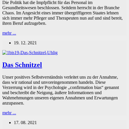
Die Politik hat die Impfpflicht für das Personal im
Gesundheitswesen beschlossen. Seitdem herrscht in der Branche
Chaos. Im Angesicht eines immer übergriffigeren Staates lehnen
sich immer mehr Pfleger und Therapeuten nun auf und sind bereit,
ihren Beruf aufzugeben.
Gesundheitspersonal
mehr ...
wehrt
19. 12. 2021
sich
gegen
die
Impfpflicht
Das Schnitzel
Unser positives Selbstverständnis verleitet uns zu der Annahme,
dass wir rational und unvoreingenommen handeln. Diese
Verzerrung wird in der Psychologie „confirmation bias“ genannt
und beschreibt die Neigung, äußere Informationen und
Wahrnehmungen unseren eigenen Annahmen und Erwartungen
anzupassen.
Das
mehr ...
Schnitzel
17. 08. 2021