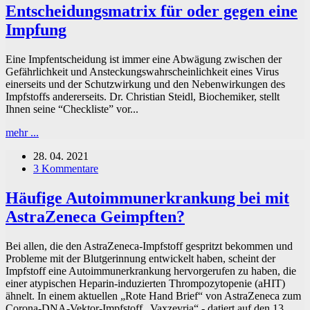
hinter
Entscheidungsmatrix für oder gegen eine
den
Impfung
Maßnahmen
und
lassen
Eine Impfentscheidung ist immer eine Abwägung zwischen der
sich
Gefährlichkeit und Ansteckungswahrscheinlichkeit eines Virus
nur
einerseits und der Schutzwirkung und den Nebenwirkungen des
impfen,
Impfstoffs andererseits. Dr. Christian Steidl, Biochemiker, stellt
um
Ihnen seine “Checkliste” vor...
wieder
Entscheidungsmatrix
in
mehr ...
für
den
28. 04. 2021
oder
Urlaub
3 Kommentare
gegen
zu
eine
fahren.“
Impfung
Häufige Autoimmunerkrankung bei mit
AstraZeneca Geimpften?
Bei allen, die den AstraZeneca-Impfstoff gespritzt bekommen und
Probleme mit der Blutgerinnung entwickelt haben, scheint der
Impfstoff eine Autoimmunerkrankung hervorgerufen zu haben, die
einer atypischen Heparin-induzierten Thrompozytopenie (aHIT)
ähnelt. In einem aktuellen „Rote Hand Brief“ von AstraZeneca zum
Corona-DNA-Vektor-Impfstoff „Vaxzevria“ - datiert auf den 13.