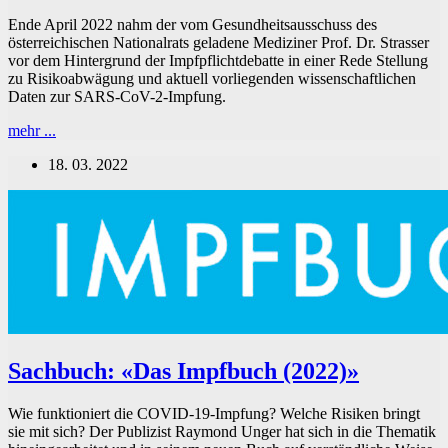
Ende April 2022 nahm der vom Gesundheitsausschuss des
österreichischen Nationalrats geladene Mediziner Prof. Dr. Strasser
vor dem Hintergrund der Impfpflichtdebatte in einer Rede Stellung
zu Risikoabwägung und aktuell vorliegenden wissenschaftlichen
Daten zur SARS-CoV-2-Impfung.
Vom
mehr ...
Grundsatz
18. 03. 2022
ärztlichen
Handelns:
Erstens
nicht
schaden,
zweitens
vorsichtig
sein
und
drittens
heilen
Sachbuch: «Das Impfbuch (2022)»
Wie funktioniert die COVID-19-Impfung? Welche Risiken bringt
sie mit sich? Der Publizist Raymond Unger hat sich in die Thematik