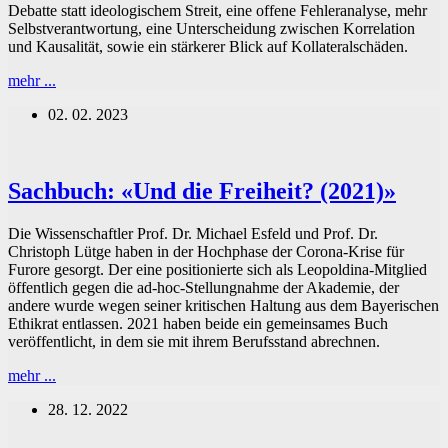
Debatte statt ideologischem Streit, eine offene Fehleranalyse, mehr
Selbstverantwortung, eine Unterscheidung zwischen Korrelation
und Kausalität, sowie ein stärkerer Blick auf Kollateralschäden.
Die
mehr ...
Aufarbeitung
02. 02. 2023
beginnt
ganz
zaghaft
Sachbuch: «Und die Freiheit? (2021)»
Die Wissenschaftler Prof. Dr. Michael Esfeld und Prof. Dr.
Christoph Lütge haben in der Hochphase der Corona-Krise für
Furore gesorgt. Der eine positionierte sich als Leopoldina-Mitglied
öffentlich gegen die ad-hoc-Stellungnahme der Akademie, der
andere wurde wegen seiner kritischen Haltung aus dem Bayerischen
Ethikrat entlassen. 2021 haben beide ein gemeinsames Buch
veröffentlicht, in dem sie mit ihrem Berufsstand abrechnen.
Sachbuch:
mehr ...
«Und
28. 12. 2022
die
Freiheit?
(2021)»