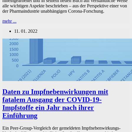
hineingearbeitet und in seinem neuen Buch auf verständliche Weise
alle wichtigen Aspekte beschrieben – aus der Perspektive einer von
der Pharmaindustrie unabhängigen Corona-Forschung.
Sachbuch:
mehr ...
«Das
11. 01. 2022
Impfbuch
(2022)»
Daten zu Impfnebenwirkungen mit
fatalem Ausgang der COVID-19-
Impfstoffe ein Jahr nach ihrer
Einführung
Ein Peer-Group-Vergleich der gemeldeten Impfnebenwirkungs-