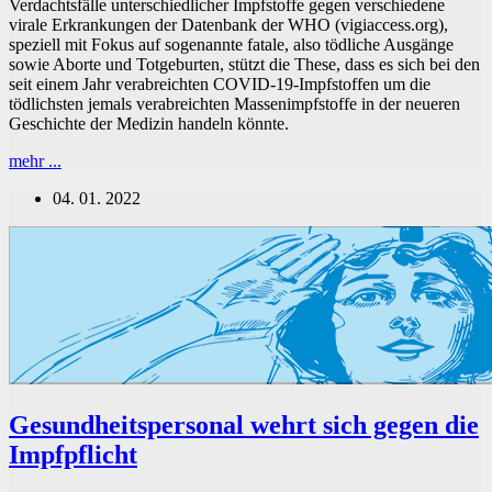
Verdachtsfälle unterschiedlicher Impfstoffe gegen verschiedene
virale Erkrankungen der Datenbank der WHO (vigiaccess.org),
speziell mit Fokus auf sogenannte fatale, also tödliche Ausgänge
sowie Aborte und Totgeburten, stützt die These, dass es sich bei den
seit einem Jahr verabreichten COVID-19-Impfstoffen um die
tödlichsten jemals verabreichten Massenimpfstoffe in der neueren
Geschichte der Medizin handeln könnte.
Daten
mehr ...
zu
04. 01. 2022
Impfnebenwirkungen
mit
fatalem
Ausgang
der
COVID-
19-
Impfstoffe
ein
Jahr
nach
ihrer
Gesundheitspersonal wehrt sich gegen die
Einführung
Impfpflicht