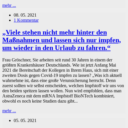
Was
mehr ...
noch
08. 05. 2021
kommen
1 Kommentar
könnte
„Viele stehen nicht mehr hinter den
Maßnahmen und lassen sich nur impfen,
um wieder in den Urlaub zu fahren.“
Frau Gröschner, Sie arbeiten seit rund 30 Jahren in einem der
größten Krankenhäuser Deutschlands. Wie ist jetzt Anfang Mai
2021 die Bereitschaft der Kollegen in Ihrem Haus, sich mit einer
zweiten Dosis gegen Covid-19 impfen zu lassen? „Was ich aktuell
wahrnehme ist, dass eine große Verunsicherung herrscht. Denn
zuerst sollten wir selbst entscheiden, welchen Impfstoff wir uns von
den beiden spritzen lassen wollen. Nun wird empfohlen, dass man
AstraZeneca mit dem mRNA Impfstoff BioNTech kombiniert,
obwohl es noch keine Studien dazu gibt...
„Viele
mehr ...
stehen
05. 05. 2021
nicht
mehr