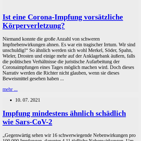
Ist eine Corona-Impfung vorsätzliche
Körperverletzung?
Niemand konnte die große Anzahl von schweren
Impfnebenwirkungen ahnen. Es war ein tragischer Irrtum. Wir sind
unschuldig!“ So ähnlich werden sich wohl Merkel, Söder, Spahn,
Wieler, Drosten und einige mehr auf der Anklagebank äußern, falls
die politischen Verhältnisse die juristische Aufarbeitung der
Coronaimpfungen eines Tages möglich machen wird. Doch dieses
Narrativ werden die Richter nicht glauben, wenn sie dieses
Beweismittel gesehen haben ...
Ist
mehr ...
eine
10. 07. 2021
Corona-
Impfung
vorsätzliche
Impfung mindestens ähnlich schädlich
Körperverletzung?
wie Sars-CoV-2
„Gegenwärtig sehen wir 16 schwerwiegende Nebenwirkungen pro
100.000 Impfungen, darunter 4,11 tödliche Nebenwirkungen. Um