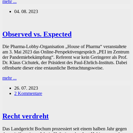
3000
mehr ...
Jahre
04. 08. 2023
Impfgeschichte
Observed vs. Expected
Die Pharma-Lobby-Organisation „House of Pharma“ veranstaltete
am 3. Mai 2023 das Online-Perspektivengespräch „PEI im Zentrum
der Pandemiebekämpfung“. Referent war kein Geringerer als Prof.
Dr. Klaus Cichutek, der Präsident des Paul-Ehrlich-Instituts. Dabei
offenbarte dieser eine erstaunliche Betrachtungsweise.
Observed
mehr ...
vs.
26. 07. 2023
Expected
2 Kommentare
Recht verdreht
Das Landgericht Bochum prozessiert seit einem halben Jahr gegen