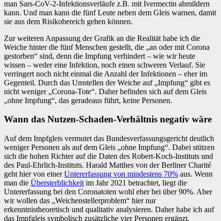
man Sars-CoV-2-Infektionsverläufe z.B. mit Ivermectin abmildern
kann. Und man kann die fünf Leute neben dem Gleis warnen, damit
sie aus dem Risikobereich gehen können.
Zur weiteren Anpassung der Grafik an die Realität habe ich die
Weiche hinter die fünf Menschen gestellt, die „an oder mit Corona
gestorben“ sind, denn die Impfung verhindert – wie wir heute
wissen – weder eine Infektion, noch einen schweren Verlauf. Sie
verringert noch nicht einmal die Anzahl der Infektionen – eher im
Gegenteil. Durch das Umstellen der Weiche auf „Impfung“ gibt es
nicht weniger „Corona-Tote“. Daher befinden sich auf dem Gleis
„ohne Impfung“, das geradeaus führt, keine Personen.
Wann das Nutzen-Schaden-Verhältnis negativ wäre
Auf dem Impfgleis vermutet das Bundesverfassungsgericht deutlich
weniger Personen als auf dem Gleis „ohne Impfung“. Dabei stützen
sich die hohen Richter auf die Daten des Robert-Koch-Instituts und
des Paul-Ehrlich-Instituts. Harald Matthes von der Berliner Charité
geht hier von einer
Untererfassung von mindestens 70%
aus. Wenn
man die
Übersterblichkeit
im Jahr 2021 betrachtet, liegt die
Untererfassung bei den Coronatoten wohl eher bei über 90%. Aber
wir wollen das „Weichenstellerproblem“ hier nur
erkenntnistheoretisch und qualitativ analysieren. Daher habe ich auf
das Impfgleis symbolisch zusätzliche vier Personen ergänzt.