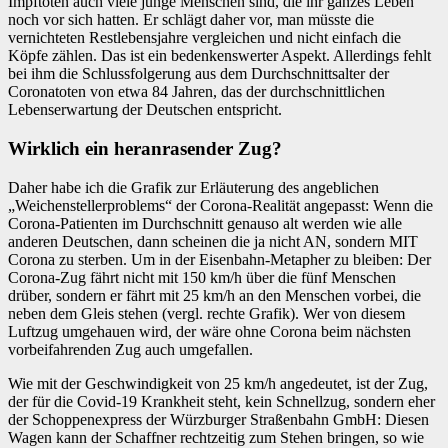
Impftoten auch viele junge Menschen sind, die ihr ganzes Leben
noch vor sich hatten. Er schlägt daher vor, man müsste die
vernichteten Restlebensjahre vergleichen und nicht einfach die
Köpfe zählen. Das ist ein bedenkenswerter Aspekt. Allerdings fehlt
bei ihm die Schlussfolgerung aus dem Durchschnittsalter der
Coronatoten von etwa 84 Jahren, das der durchschnittlichen
Lebenserwartung der Deutschen entspricht.
Wirklich ein heranrasender Zug?
Daher habe ich die Grafik zur Erläuterung des angeblichen
„Weichenstellerproblems“ der Corona-Realität angepasst: Wenn die
Corona-Patienten im Durchschnitt genauso alt werden wie alle
anderen Deutschen, dann scheinen die ja nicht AN, sondern MIT
Corona zu sterben. Um in der Eisenbahn-Metapher zu bleiben: Der
Corona-Zug fährt nicht mit 150 km/h über die fünf Menschen
drüber, sondern er fährt mit 25 km/h an den Menschen vorbei, die
neben dem Gleis stehen (vergl. rechte Grafik). Wer von diesem
Luftzug umgehauen wird, der wäre ohne Corona beim nächsten
vorbeifahrenden Zug auch umgefallen.
Wie mit der Geschwindigkeit von 25 km/h angedeutet, ist der Zug,
der für die Covid-19 Krankheit steht, kein Schnellzug, sondern eher
der Schoppenexpress der Würzburger Straßenbahn GmbH: Diesen
Wagen kann der Schaffner rechtzeitig zum Stehen bringen, so wie