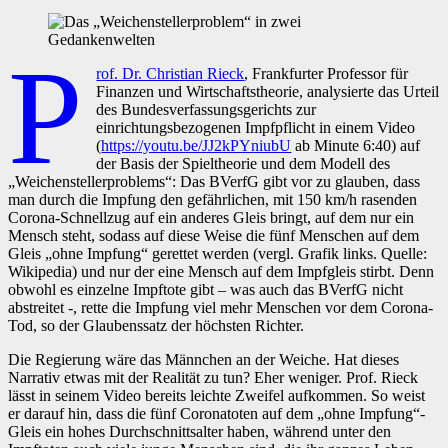
P
rof. Dr. Christian Rieck
, Frankfurter Professor für
Finanzen und Wirtschaftstheorie, analysierte das Urteil
des Bundesverfassungsgerichts zur
einrichtungsbezogenen Impfpflicht in einem Video
(
https://youtu.be/JJ2kPYniubU
ab Minute 6:40) auf
der Basis der Spieltheorie und dem Modell des
„Weichenstellerproblems“: Das BVerfG gibt vor zu glauben, dass
man durch die Impfung den gefährlichen, mit 150 km/h rasenden
Corona-Schnellzug auf ein anderes Gleis bringt, auf dem nur ein
Mensch steht, sodass auf diese Weise die fünf Menschen auf dem
Gleis „ohne Impfung“ gerettet werden (vergl. Grafik links. Quelle:
Wikipedia) und nur der eine Mensch auf dem Impfgleis stirbt. Denn
obwohl es einzelne Impftote gibt – was auch das BVerfG nicht
abstreitet -, rette die Impfung viel mehr Menschen vor dem Corona-
Tod, so der Glaubenssatz der höchsten Richter.
Die Regierung wäre das Männchen an der Weiche. Hat dieses
Narrativ etwas mit der Realität zu tun? Eher weniger. Prof. Rieck
lässt in seinem Video bereits leichte Zweifel aufkommen. So weist
er darauf hin, dass die fünf Coronatoten auf dem „ohne Impfung“-
Gleis ein hohes Durchschnittsalter haben, während unter den