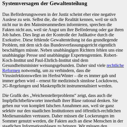
Systemversagen der Gewaltenteilung
Das Beförderungswesen in der Justiz scheint eher eine negative
Auslese zu sein. Selbst die, die die Realität kennen, weil sie sich
nicht nur in den Mainstreammedien informieren, sprechen die
Fakten nicht aus, weil sie Angst um ihre Beförderung oder gar ihren
Job haben. Dies liegt an der Kontrolle der Judikative durch die
Exekutive. Diese fehlende Gewaltenteilung ist das grundlegende
Problem, mit dem sich das Bundesverfassungsgericht eigentlich
beschäftigen müsste. Neben unabhängigen Richtern fehlen uns eine
unabhängige Presse und unabhängige Expertengremien. Robert-
Koch-Institut und Paul-Ehrlich-Institut sind dem
Gesundheitsminister weisungsgebunden. Daher sind viele
rechtliche
Reformen
notwendig, um zu verhindern, dass die
Virusinfektionswellen im Herbst/Winter – die es immer gab und
immer geben wird – erneut für medizinisch sinnlose Lockdowns,
2G-Regelungen und Maskenpflicht instrumentalisiert werden.
Die Grafik des „Weichenstellerproblems“ zeigt, dass auch die
Impfpflichtbefürworter innerhalb ihrer Blase rational denken. Sie
gehen nur von komplett falschen Annahmen aus, weil sie ganz
selektiv nur den staatlichen Institutionen und öffentlich-rechtlichen
Medienanstalten vertrauen. Daher müssen die Lockerungen im
Sommer genutzt werden, die Fakten auch an diese Menschen in der
staatlichen Informationsblasen zu bringen. Wir müssen den