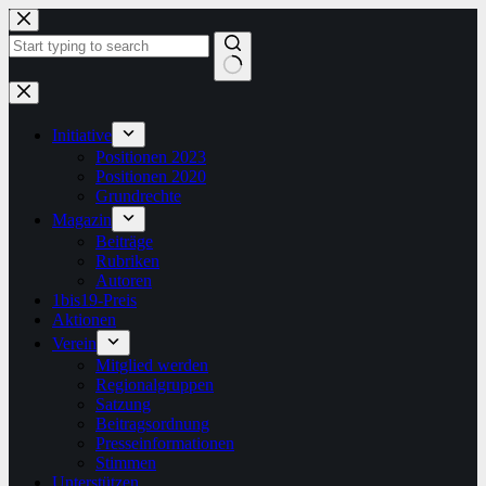
Zum
Inhalt
springen
Keine
Ergebnisse
Initiative
Positionen 2023
Positionen 2020
Grundrechte
Magazin
Beiträge
Rubriken
Autoren
1bis19-Preis
Aktionen
Verein
Mitglied werden
Regionalgruppen
Satzung
Beitragsordnung
Presseinformationen
Stimmen
Unterstützen