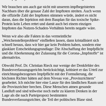
Wir brauchen uns auch gar nicht mit unserem impfbegeisterten
Nachbarn über die genaue Zahl der Impftoten streiten. Auch wenn
die offizielle Zahl der Impftoten stimmen würde, ändert es nicht
daran, dass die Injektion mit dem Bauplan für das toxische Spike-
Protein kein Leben rettet und damit auch bei einem einzigen
Impftoten das Nutzen-Schaden-Verhältnis bereits negativ wäre.
Wenn wir also alle Fakten in das vermeintliche
„Weichenstellerproblem“ einfließen lassen, dann kristallisiert sich
schnell heraus, dass wir hier gar kein Problem haben, sondern eine
glasklare Entscheidungsgrundlage: Die Abschaffung der Impfpflicht
und die Aberkennung der Zulassung für die Corona-„Impfstoffe“ ist
alternativlos.
Obwohl Prof. Dr. Christian Rieck nur wenige der Denkfehler des
Bundesverfassungsgerichts berücksichtigt, kritisiert er das Urteil zur
einrichtungsbezogenen Impfpflicht mit der Formulierung, die
höchsten Richter hätten auf dem Niveau von „Provinzrichtern“
gearbeitet. Ich möchte hier eine Lanze für den ländlichen Raum und
die Provinzrichter brechen. Diese Menschen atmen gesunde
Landluft und sind teilweise noch mehr zu klarem Denken in der
Lage als die nach Parteiproporz bestimmten
Bundesverfassungsrichter, die Teil der politischen Blase sind.