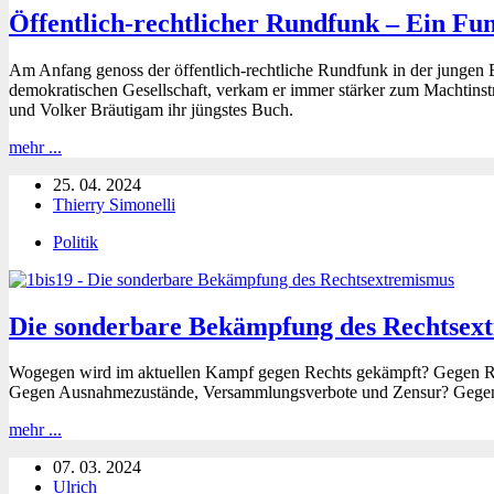
Öffentlich-rechtlicher Rundfunk – Ein F
Am Anfang genoss der öffentlich-rechtliche Rundfunk in der jungen 
demokratischen Gesellschaft, verkam er immer stärker zum Machtins
und Volker Bräutigam ihr jüngstes Buch.
Öffentlich-
mehr ...
rechtlicher
25. 04. 2024
Rundfunk
Thierry Simonelli
–
Ein
Politik
Fundament
der
Demokratie?
Die sonderbare Bekämpfung des Rechtsex
Wogegen wird im aktuellen Kampf gegen Rechts gekämpft? Gegen Re
Gegen Ausnahmezustände, Versammlungsverbote und Zensur? Gegen Me
Die
mehr ...
sonderbare
07. 03. 2024
Bekämpfung
Ulrich
des