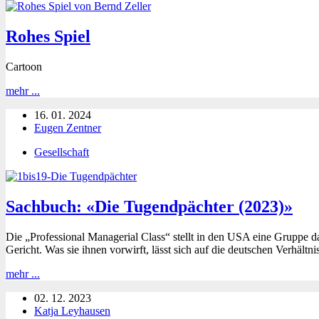
Rohes Spiel
Cartoon
Rohes
mehr ...
Spiel
16. 01. 2024
Eugen Zentner
Gesellschaft
Sachbuch: «Die Tugendpächter (2023)»
Die „Professional Managerial Class“ stellt in den USA eine Gruppe dar,
Gericht. Was sie ihnen vorwirft, lässt sich auf die deutschen Verhältni
Sachbuch:
mehr ...
«Die
02. 12. 2023
Tugendpächter
Katja Leyhausen
(2023)»