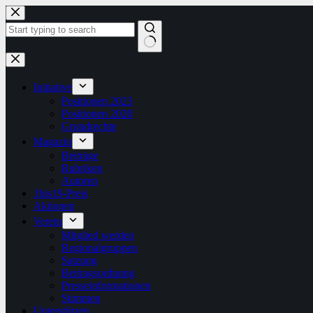
Zum
Inhalt
springen
Keine
Ergebnisse
Initiative
Positionen 2023
Positionen 2020
Grundrechte
Magazin
Beiträge
Rubriken
Autoren
1bis19-Preis
Aktionen
Verein
Mitglied werden
Regionalgruppen
Satzung
Beitragsordnung
Presseinformationen
Stimmen
Unterstützen