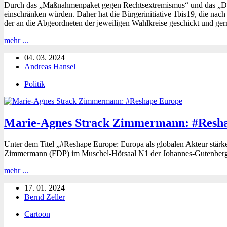
Durch das „Maßnahmenpaket gegen Rechtsextremismus“ und das „Demok
einschränken würden. Daher hat die Bürgerinitiative 1bis19, die nach 
der an die Abgeordneten der jeweiligen Wahlkreise geschickt und ger
Initiative
mehr ...
1bis19:
04. 03. 2024
Stellungnahme
Andreas Hansel
und
Briefvorlage
Politik
zu
„Demokratiefördergesetz“
und
„Maßnahmenpaket
Marie-Agnes Strack Zimmermann: #Resh
gegen
Rechtsextremismus“
Unter dem Titel „#Reshape Europe: Europa als globalen Akteur stär
Zimmermann (FDP) im Muschel-Hörsaal N1 der Johannes-Gutenberg-U
Marie-
mehr ...
Agnes
17. 01. 2024
Strack
Bernd Zeller
Zimmermann:
#Reshape
Cartoon
Europe