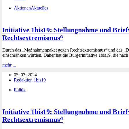
Rechtsextremismus
Aktionen
Aktuelles
Initiative 1bis19: Stellungnahme und Br
Rechtsextremismus“
Durch das „Maßnahmenpaket gegen Rechtsextremismus“ und das „Demok
einschränken würden. Daher hat die Bürgerinitiative 1bis19, die nach
Initiative
mehr ...
1bis19:
05. 03. 2024
Stellungnahme
Redaktion 1bis19
und
Briefvorlage
Politik
zu
„Demokratiefördergesetz“
und
„Maßnahmenpaket
Initiative 1bis19: Stellungnahme und Br
gegen
Rechtsextremismus“
Rechtsextremismus“