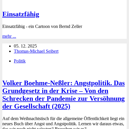
warum
ich
Einsatzfähig
trotzdem
weiter
in
Einsatzfähig - ein Cartoon von Bernd Zeller
den
Proberaum
Einsatzfähig
mehr ...
gehe
05. 12. 2025
Thomas-Michael Seibert
Politik
Volker Boehme-Neßler: Angstpolitik. Das
Grundgesetz in der Krise – Von den
Schrecken der Pandemie zur Versöhnung
der Gesellschaft (2025)
Auf dem Weihnachtstisch für die allgemeine Öffentlichkeit liegt ein
neues Buch über Angst und Angstpolitik. Lernen wir daraus etwas,
das wir noch nicht wüssten? Brauchen wir es?