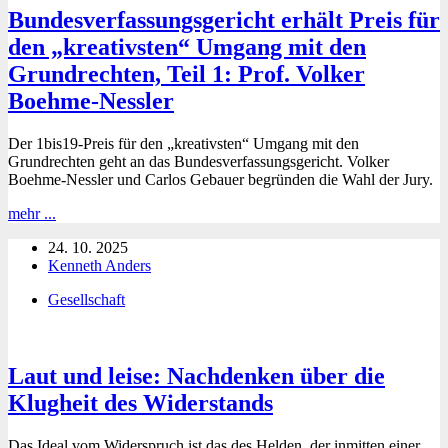
Bundesverfassungsgericht erhält Preis für
den „kreativsten“ Umgang mit den
Grundrechten, Teil 1: Prof. Volker
Boehme-Nessler
Der 1bis19-Preis für den „kreativsten“ Umgang mit den
Grundrechten geht an das Bundesverfassungsgericht. Volker
Boehme-Nessler und Carlos Gebauer begründen die Wahl der Jury.
Bundesverfassungsgericht
mehr ...
erhält
24. 10. 2025
Preis
Kenneth Anders
für
den
Gesellschaft
„kreativsten“
Umgang
mit
den
Laut und leise: Nachdenken über die
Grundrechten,
Teil
Klugheit des Widerstands
1:
Prof.
Das Ideal vom Widerspruch ist das des Helden, der inmitten einer
Volker