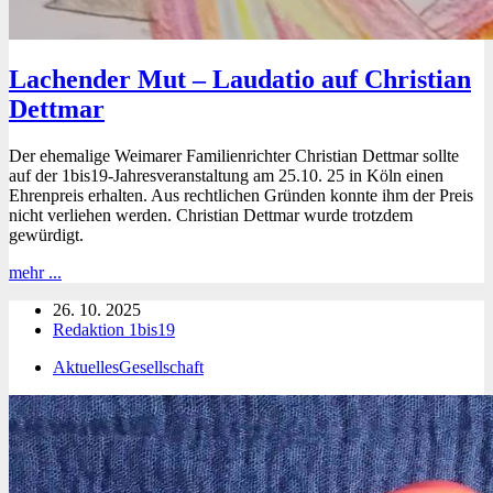
Lachender Mut – Laudatio auf Christian
Dettmar
Der ehemalige Weimarer Familienrichter Christian Dettmar sollte
auf der 1bis19-Jahresveranstaltung am 25.10. 25 in Köln einen
Ehrenpreis erhalten. Aus rechtlichen Gründen konnte ihm der Preis
nicht verliehen werden. Christian Dettmar wurde trotzdem
gewürdigt.
Lachender
mehr ...
Mut
26. 10. 2025
–
Redaktion 1bis19
Laudatio
auf
Aktuelles
Gesellschaft
Christian
Dettmar