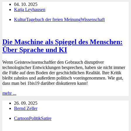
04. 10. 2025
Preis
Katja Leyhausen
für
den
Kultur
Tagebuch der freien Meinung
Wissenschaft
“kreativsten”
Umgang
mit
den
Die Maschine als Spiegel des Menschen:
Grundrechten
Über Sprache und KI
Wenn Geisteswissenschaftler den Gebrauch disruptiver
technologischer Entwicklungen besprechen, haben sie nicht immer
die Füße auf dem Boden der geschichtlichen Realität. Ihre Kritik
bleibt zahnlos und außerdem politisch voreingenommen. Wie gut,
dass man bei 1bis19 darüber diskutieren kann!
Die
mehr ...
Maschine
26. 09. 2025
als
Bernd Zeller
Spiegel
des
Cartoon
Politik
Satire
Menschen:
Über
Sprache