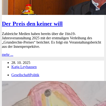
Gebauer
Der Preis den keiner will
Zahlreiche Medien haben bereits über die 1bis19-
Jahresveranstaltung 2025 mit der erstmaligen Verleihung des
„Grundrechte-Preises“ berichtet. Es folgt ein Veranstaltungsbericht
aus der Innenperspektive.
Der
mehr ...
Preis
28. 10. 2025
den
Katja Leyhausen
keiner
will
Gesellschaft
Politik