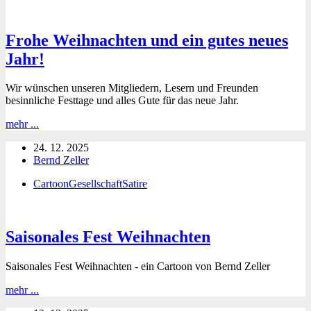
Frohe Weihnachten und ein gutes neues
Jahr!
Wir wünschen unseren Mitgliedern, Lesern und Freunden
besinnliche Festtage und alles Gute für das neue Jahr.
Frohe
mehr ...
Weihnachten
24. 12. 2025
und
Bernd Zeller
ein
gutes
Cartoon
Gesellschaft
Satire
neues
Jahr!
Saisonales Fest Weihnachten
Saisonales Fest Weihnachten - ein Cartoon von Bernd Zeller
Saisonales
mehr ...
Fest