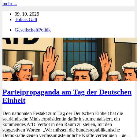
Die
mehr ...
Corona-
09. 10. 2025
Maßnahmen:
Tobias Gall
Eine
strenge
Gesellschaft
Politik
Aufarbeitung
ist
notwendig!
Parteipropaganda am Tag der Deutschen
Einheit
Den nationalen Festakt zum Tag der Deutschen Einheit hat die
saarländische Ministerpräsidentin dafür instrumentalisiert, ein
kommendes AfD-Verbot in den Raum zu stellen, mit den
suggestiven Worten: „Wir müssen die bundesrepublikanische
Demokratie gegen verfassungsfeindliche Kräfte verteidigen – ge-