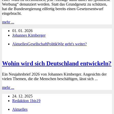
Werbung“ denunziert werden. Statt das Grundgesetz zu schützen,
hat die Bundesregierung eilfertig bereits einen Gesetzesentwurf
eingebracht.
Die
mehr ...
TTPA-
01. 01. 2026
Verordnung:
Johannes Kirnberger
Noch
mehr
Aktuelles
Gesellschaft
Politik
Wie geht's weiter?
Willkür
und
Zensur
durch
Wohin wird sich Deutschland entwickeln?
die
EU
Ein Neujahrsbrief 2026 von Johannes Kirnberger. Angesichts der
vielen Themen, die die Menschen beschäftigen, lässt sich ...
Wohin
mehr ...
wird
24. 12. 2025
sich
Redaktion 1bis19
Deutschland
entwickeln?
Aktuelles