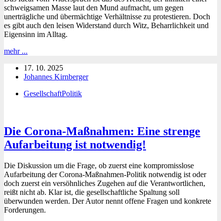
schweigsamen Masse laut den Mund aufmacht, um gegen
Boehme-
unerträgliche und übermächtige Verhältnisse zu protestieren. Doch
Nessler
es gibt auch den leisen Widerstand durch Witz, Beharrlichkeit und
Eigensinn im Alltag.
Laut
mehr ...
und
17. 10. 2025
leise:
Johannes Kirnberger
Nachdenken
über
Gesellschaft
Politik
die
Klugheit
des
Widerstands
Die Corona-Maßnahmen: Eine strenge
Aufarbeitung ist notwendig!
Die Diskussion um die Frage, ob zuerst eine kompromisslose
Aufarbeitung der Corona-Maßnahmen-Politik notwendig ist oder
doch zuerst ein versöhnliches Zugehen auf die Verantwortlichen,
reißt nicht ab. Klar ist, die gesellschaftliche Spaltung soll
überwunden werden. Der Autor nennt offene Fragen und konkrete
Forderungen.