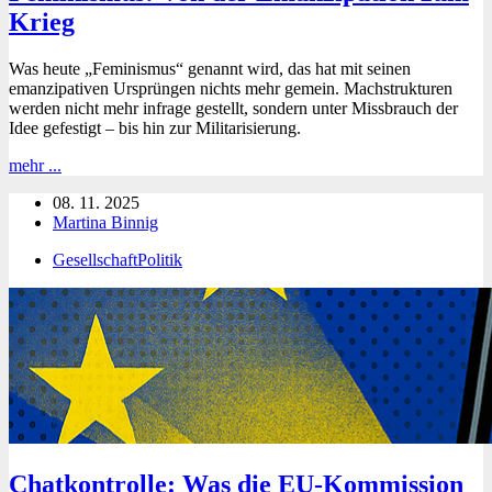
Krieg
Was heute „Feminismus“ genannt wird, das hat mit seinen
emanzipativen Ursprüngen nichts mehr gemein. Machstrukturen
werden nicht mehr infrage gestellt, sondern unter Missbrauch der
Idee gefestigt – bis hin zur Militarisierung.
Feminismus:
mehr ...
Von
08. 11. 2025
der
Martina Binnig
Emanzipation
zum
Gesellschaft
Politik
Krieg
Chatkontrolle: Was die EU-Kommission