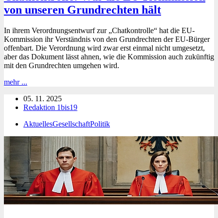
von unseren Grundrechten hält
In ihrem Verordnungsentwurf zur „Chatkontrolle“ hat die EU-
Kommission ihr Verständnis von den Grundrechten der EU-Bürger
offenbart. Die Verordnung wird zwar erst einmal nicht umgesetzt,
aber das Dokument lässt ahnen, wie die Kommission auch zukünftig
mit den Grundrechten umgehen wird.
Chatkontrolle:
mehr ...
Was
05. 11. 2025
die
Redaktion 1bis19
EU-
Kommission
Aktuelles
Gesellschaft
Politik
von
unseren
Grundrechten
hält