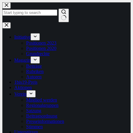
Zum
Inhalt
springen
Keine
Ergebnisse
Initiative
Positionen 2023
Positionen 2020
Grundrechte
Magazin
Beiträge
Rubriken
Autoren
1bis19-Preis
Aktionen
Verein
Mitglied werden
Regionalgruppen
Satzung
Beitragsordnung
Presseinformationen
Stimmen
Unterstützen