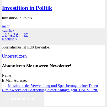
und
Investition in Politik
KI
Investition in Politik
Investition
mehr ...
in
zurück
Politik
1
2
3
4
5
6
…
27
Nächste
Journalismus ist nicht kostenlos:
Unterstützen
Abonnieren Sie unseren Newsletter!
Name
E-Mail-Adresse:
Ich stimme der Verwendung und Speicherung meiner Daten
zum Zwecke der Bearbeitung dieser Anfrage gem. DSGVO zu.