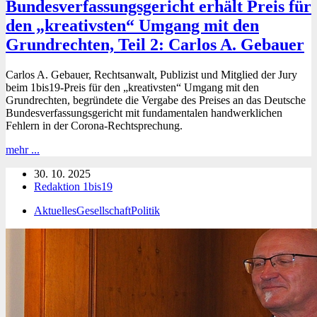
Bundesverfassungsgericht erhält Preis für
den „kreativsten“ Umgang mit den
Grundrechten, Teil 2: Carlos A. Gebauer
Carlos A. Gebauer, Rechtsanwalt, Publizist und Mitglied der Jury
beim 1bis19-Preis für den „kreativsten“ Umgang mit den
Grundrechten, begründete die Vergabe des Preises an das Deutsche
Bundesverfassungsgericht mit fundamentalen handwerklichen
Fehlern in der Corona-Rechtsprechung.
Bundesverfassungsgericht
mehr ...
erhält
30. 10. 2025
Preis
Redaktion 1bis19
für
den
Aktuelles
Gesellschaft
Politik
„kreativsten“
Umgang
mit
den
Grundrechten,
Teil
2:
Carlos
A.