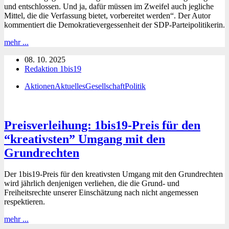
und entschlossen. Und ja, dafür müssen im Zweifel auch jegliche
Mittel, die die Verfassung bietet, vorbereitet werden“. Der Autor
kommentiert die Demokratievergessenheit der SDP-Parteipolitikerin.
Parteipropaganda
mehr ...
am
08. 10. 2025
Tag
Redaktion 1bis19
der
Deutschen
Aktionen
Aktuelles
Gesellschaft
Politik
Einheit
Preisverleihung: 1bis19-Preis für den
“kreativsten” Umgang mit den
Grundrechten
Der 1bis19-Preis für den kreativsten Umgang mit den Grundrechten
wird jährlich denjenigen verliehen, die die Grund- und
Freiheitsrechte unserer Einschätzung nach nicht angemessen
respektieren.
Preisverleihung:
mehr ...
1bis19-