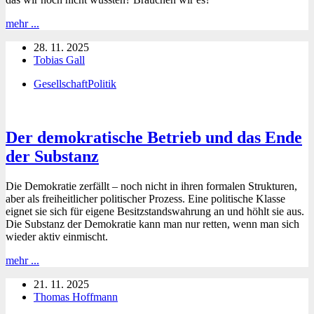
Volker
mehr ...
Boehme-
28. 11. 2025
Neßler:
Tobias Gall
Angstpolitik.
Das
Gesellschaft
Politik
Grundgesetz
in
der
Krise
Der demokratische Betrieb und das Ende
–
Von
der Substanz
den
Schrecken
Die Demokratie zerfällt – noch nicht in ihren formalen Strukturen,
der
aber als freiheitlicher politischer Prozess. Eine politische Klasse
Pandemie
eignet sie sich für eigene Besitzstandswahrung an und höhlt sie aus.
zur
Die Substanz der Demokratie kann man nur retten, wenn man sich
Versöhnung
wieder aktiv einmischt.
der
Gesellschaft
Der
mehr ...
(2025)
demokratische
21. 11. 2025
Betrieb
Thomas Hoffmann
und
das