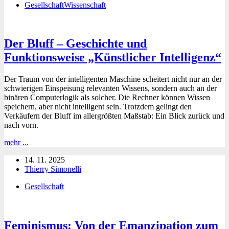
Gesellschaft
Wissenschaft
Ende
der
Substanz
Der Bluff – Geschichte und
Funktionsweise „Künstlicher Intelligenz“
Der Traum von der intelligenten Maschine scheitert nicht nur an der
schwierigen Einspeisung relevanten Wissens, sondern auch an der
binären Computerlogik als solcher. Die Rechner können Wissen
speichern, aber nicht intelligent sein. Trotzdem gelingt den
Verkäufern der Bluff im allergrößten Maßstab: Ein Blick zurück und
nach vorn.
Der
mehr ...
Bluff
14. 11. 2025
–
Thierry Simonelli
Geschichte
und
Gesellschaft
Funktionsweise
„Künstlicher
Intelligenz“
Feminismus: Von der Emanzipation zum