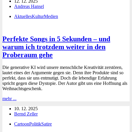
12. 12. 2025
Weihnachten
Andreas Hansel
Aktuelles
Kultur
Medien
Perfekte Songs in 5 Sekunden – und
warum ich trotzdem weiter in den
Proberaum gehe
Die generative KI wird unsere menschliche Kreativität zerstören,
lautet eines der Argumente gegen sie. Denn ihre Produkte sind so
perfekt, dass sie uns entmutigt. Doch die lebendige Erfahrung
spricht gegen diese Dystopie. Der Autor gibt uns eine Hoffnung als
Weihnachtsgeschenk.
Perfekte
mehr ...
Songs
10. 12. 2025
in
Bernd Zeller
5
Sekunden
Cartoon
Politik
Satire
–
und