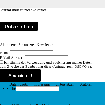
b
t
a
e
Journalismus ist nicht kostenlos:
o
t
i
i
o
e
l
l
Unterstützen
k
r
e
n
Abonnieren Sie unseren Newsletter!
Name
E-Mail-Adresse:
Ich stimme der Verwendung und Speicherung meiner Daten
zum Zwecke der Bearbeitung dieser Anfrage gem. DSGVO zu.
Datenschutz
Impressum
Unterstützen
Autoren
Search
Suche
for: