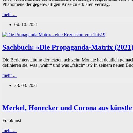
Phänomene der gegenwärtigen Krise zu erklären vermag.
Sachbuch:
mehr ...
«Propaganda
04. 10. 2021
(2021)»
Sachbuch: «Die Propaganda-Matrix (2021)»
Die Berichterstattung der letzten achtzehn Monate hat deutlich gema
definieren sie, was „wahr“ und was „falsch“ ist? In seinem neuen B
Sachbuch:
mehr ...
«Die
23. 03. 2021
Propaganda-
Matrix
(2021)»
–
Merkel, Honecker und Corona aus künstler
Der
Kampf
für
Fotokunst
freie
Medien
Merkel,
mehr ...