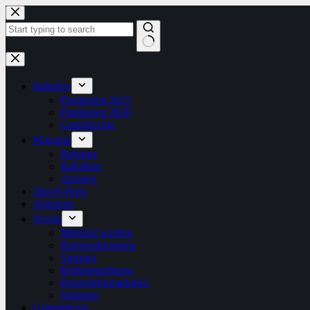
Zum
Inhalt
springen
Keine
Ergebnisse
Initiative
Positionen 2023
Positionen 2020
Grundrechte
Magazin
Beiträge
Rubriken
Autoren
1bis19-Preis
Aktionen
Verein
Mitglied werden
Regionalgruppen
Satzung
Beitragsordnung
Presseinformationen
Stimmen
Unterstützen