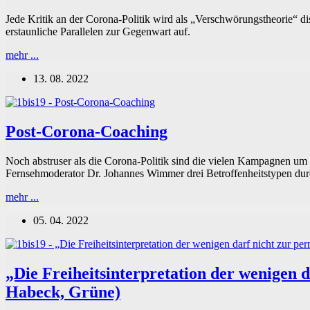
Jede Kritik an der Corona-Politik wird als „Verschwörungstheorie“ di
erstaunliche Parallelen zur Gegenwart auf.
Roman
mehr ...
Polanskis
13. 08. 2022
«J‘accuse»
–
Die
Dreyfus-
Post-Corona-Coaching
Affäre
und
die
Noch abstruser als die Corona-Politik sind die vielen Kampagnen um 
Bedeutung
Fernsehmoderator Dr. Johannes Wimmer drei Betroffenheitstypen durc
von
Verschwörungstheorien
Post-
mehr ...
Corona-
05. 04. 2022
Coaching
„Die Freiheitsinterpretation der wenigen 
Habeck, Grüne)