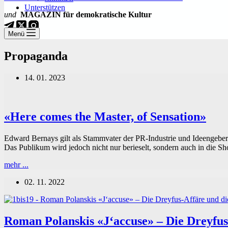
Unterstützen
und
MAGAZIN für demokratische Kultur
Menü
Propaganda
14. 01. 2023
«Here comes the Master, of Sensation»
Edward Bernays gilt als Stammvater der PR-Industrie und Ideengeber f
Das Publikum wird jedoch nicht nur berieselt, sondern auch in die S
«Here
mehr ...
comes
02. 11. 2022
the
Master,
of
Sensation»
Roman Polanskis «J‘accuse» – Die Dreyfu