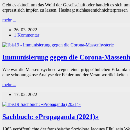
Geht es aktuell um das Wohl der Gesellschaft oder handelt es sich u
erpresst sich impfen zu lassen. Hashtag: #ichlassemichnichterpressen
„Die
mehr ...
Freiheitsinterpretation
26. 03. 2022
der
1 Kommentar
wenigen
darf
nicht
zur
Immunisierung gegen die Corona-Massenh
permanenten
Freiheitseinschränkung
der
Wie war die Massenpsychose wegen einer grippeähnlichen Erkrankun
vielen
eine schonungslose Analyse der Fehler und der Verantwortlichkeiten.
führen.“
(Robert
Immunisierung
mehr ...
Habeck,
gegen
Grüne)
17. 02. 2022
die
Corona-
Massenhysterie
Sachbuch: «Propaganda (2021)»
1963 veröffentlichte der französische Soziologe Jacques Ellul sein W