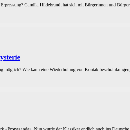
m Erpressung? Camilla Hildebrandt hat sich mit Bürgerinnen und Bürger
ysterie
g möglich? Wie kann eine Wiederholung von Kontaktbeschränkungen, M
erk «Propaganda». Nun wurde der Klassiker endlich auch ins Deutsche übe