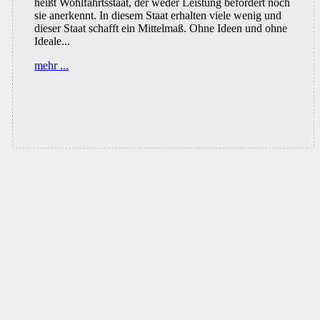
heißt Wohlfahrtsstaat, der weder Leistung befördert noch
sie anerkennt. In diesem Staat erhalten viele wenig und
dieser Staat schafft ein Mittelmaß. Ohne Ideen und ohne
Ideale...
Dante
mehr ...
liegt
in
Italien
immer
in
der
Luft