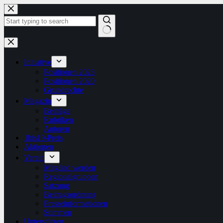
Zum
Inhalt
springen
Keine
Ergebnisse
Initiative
Positionen 2023
Positionen 2020
Grundrechte
Magazin
Beiträge
Rubriken
Autoren
1bis19-Preis
Aktionen
Verein
Mitglied werden
Regionalgruppen
Satzung
Beitragsordnung
Presseinformationen
Stimmen
Unterstützen