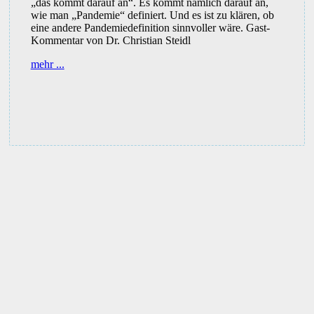
„das kommt darauf an“. Es kommt nämlich darauf an,
wie man „Pandemie“ definiert. Und es ist zu klären, ob
eine andere Pandemiedefinition sinnvoller wäre. Gast-
Kommentar von Dr. Christian Steidl
Gibt
mehr ...
es
eine
Pandemie?
Dr.
Kustermann
bezweifelt
das