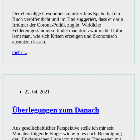
Der ehemalige Gesundheitsminister Jens Spahn hat ein
Buch veröffentlicht und im Titel suggeriert, dass er darin
Irrtümer der Corona-Politik zugibt. Wirkliche
Fehlereingeständnisse findet man dort zwar nicht. Dafür
lernt man, wie sich Krisen erzeugen und ökonomisch
ausnutzen lassen.
Sachbuch
mehr ...
«Wir
werden
einander
viel
verzeihen
müssen
(2022)»
22. 04. 2021
Überlegungen zum Danach
Aus gesellschaftlicher Perspektive stelle ich mir seit
Monaten folgende Frage: wie wird es nach Beendigung
der „Epidemischen Lage von nationaler Tragweite“ mit