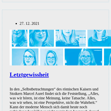
das
riskante
Spiel
der
Wahrsprecher
im
27. 12. 2021
Alten
Griechenland
(Teil
I/III)
Letztgewissheit
In den „Selbstbetrachtungen“ des römischen Kaisers und
Stoikers Marcel Aurel findet sich die Feststellung, „Alles,
was wir hören, ist eine Meinung, keine Tatsache. Alles,
was wir sehen, ist eine Perspektive, nicht die Wahrheit.“
Kann der moderne Mensch sich damit heute noch