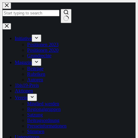
Zum
Inhalt
springen
Keine
Ergebnisse
Initiative
Positionen 2023
Positionen 2020
Grundrechte
Magazin
Beiträge
Rubriken
Autoren
1bis19-Preis
Aktionen
Verein
Mitglied werden
Regionalgruppen
Satzung
Beitragsordnung
Presseinformationen
Stimmen
Unterstützen