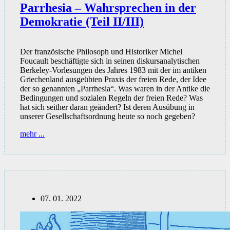
Parrhesia – Wahrsprechen in der
Demokratie (Teil II/III)
Der französische Philosoph und Historiker Michel
Foucault beschäftigte sich in seinen diskursanalytischen
Berkeley-Vorlesungen des Jahres 1983 mit der im antiken
Griechenland ausgeübten Praxis der freien Rede, der Idee
der so genannten „Parrhesia“. Was waren in der Antike die
Bedingungen und sozialen Regeln der freien Rede? Was
hat sich seither daran geändert? Ist deren Ausübung in
unserer Gesellschaftsordnung heute so noch gegeben?
Parrhesia
mehr ...
–
Wahrsprechen
in
der
Demokratie
(Teil
II/III)
07. 01. 2022