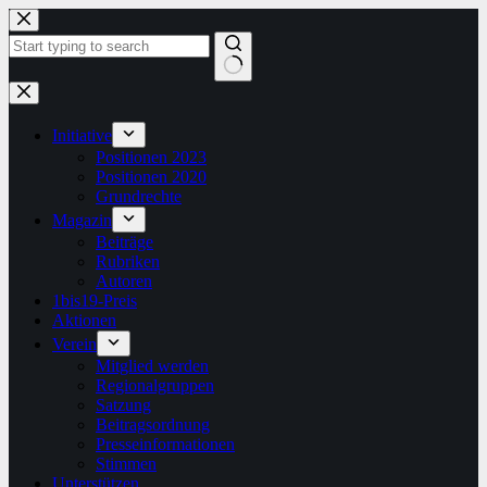
Zum
Inhalt
springen
Keine
Ergebnisse
Initiative
Positionen 2023
Positionen 2020
Grundrechte
Magazin
Beiträge
Rubriken
Autoren
1bis19-Preis
Aktionen
Verein
Mitglied werden
Regionalgruppen
Satzung
Beitragsordnung
Presseinformationen
Stimmen
Unterstützen