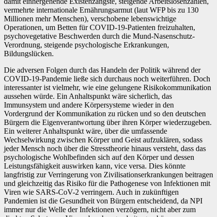
damit einhergehende Existenzängste, steigende Arbeitslosenzahlen,
vermehrte internationale Ernährungsarmut (laut WFP bis zu 130
Millionen mehr Menschen), verschobene lebenswichtige
Operationen, um Betten für COVID-19-Patienten freizuhalten,
psychovegetative Beschwerden durch die Mund-Nasenschutz-
Verordnung, steigende psychologische Erkrankungen,
Bildungslücken.
Die adversen Folgen durch das Handeln der Politik während der
COVID-19-Pandemie ließe sich durchaus noch weiterführen. Doch
interessanter ist vielmehr, wie eine gelungene Risikokommunikation
aussehen würde. Ein Anhaltspunkt wäre sicherlich, das
Immunsystem und andere Körpersysteme wieder in den
Vordergrund der Kommunikation zu rücken und so den deutschen
Bürgern die Eigenverantwortung über ihren Körper wiederzugeben.
Ein weiterer Anhaltspunkt wäre, über die umfassende
Wechselwirkung zwischen Körper und Geist aufzuklären, sodass
jeder Mensch noch über die Stresstheorie hinaus versteht, dass das
psychologische Wohlbefinden sich auf den Körper und dessen
Leistungsfähigkeit auswirken kann, vice versa. Dies könnte
langfristig zur Verringerung von Zivilisationserkrankungen beitragen
und gleichzeitig das Risiko für die Pathogenese von Infektionen mit
Viren wie SARS-CoV-2 verringern. Auch in zukünftigen
Pandemien ist die Gesundheit von Bürgern entscheidend, da NPI
immer nur die Welle der Infektionen verzögern, nicht aber zum