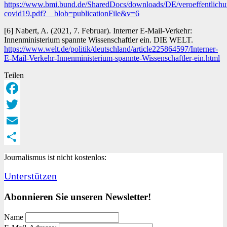
https://www.bmi.bund.de/SharedDocs/downloads/DE/veroeffentlichun
covid19.pdf?__blob=publicationFile&v=6
[6] Nabert, A. (2021, 7. Februar). Interner E-Mail-Verkehr:
Innenministerium spannte Wissenschaftler ein. DIE WELT.
https://www.welt.de/politik/deutschland/article225864597/Interner-
E-Mail-Verkehr-Innenministerium-spannte-Wissenschaftler-ein.html
Teilen
Facebook
Twitter
Email
Teilen
Journalismus ist nicht kostenlos:
Unterstützen
Abonnieren Sie unseren Newsletter!
Name