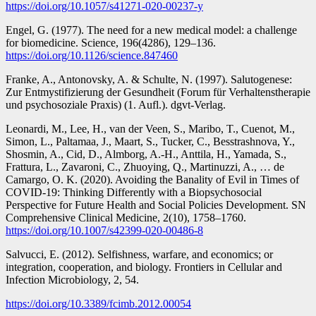
https://doi.org/10.1057/s41271-020-00237-y
Engel, G. (1977). The need for a new medical model: a challenge
for biomedicine. Science, 196(4286), 129–136.
https://doi.org/10.1126/science.847460
Franke, A., Antonovsky, A. & Schulte, N. (1997). Salutogenese:
Zur Entmystifizierung der Gesundheit (Forum für Verhaltenstherapie
und psychosoziale Praxis) (1. Aufl.). dgvt-Verlag.
Leonardi, M., Lee, H., van der Veen, S., Maribo, T., Cuenot, M.,
Simon, L., Paltamaa, J., Maart, S., Tucker, C., Besstrashnova, Y.,
Shosmin, A., Cid, D., Almborg, A.-H., Anttila, H., Yamada, S.,
Frattura, L., Zavaroni, C., Zhuoying, Q., Martinuzzi, A., … de
Camargo, O. K. (2020). Avoiding the Banality of Evil in Times of
COVID-19: Thinking Differently with a Biopsychosocial
Perspective for Future Health and Social Policies Development. SN
Comprehensive Clinical Medicine, 2(10), 1758–1760.
https://doi.org/10.1007/s42399-020-00486-8
Salvucci, E. (2012). Selfishness, warfare, and economics; or
integration, cooperation, and biology. Frontiers in Cellular and
Infection Microbiology, 2, 54.
https://doi.org/10.3389/fcimb.2012.00054