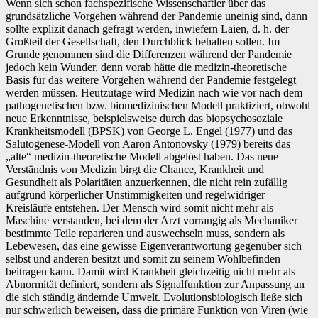
Wenn sich schon fachspezifische Wissenschaftler über das
grundsätzliche Vorgehen während der Pandemie uneinig sind, dann
sollte explizit danach gefragt werden, inwiefern Laien, d. h. der
Großteil der Gesellschaft, den Durchblick behalten sollen. Im
Grunde genommen sind die Differenzen während der Pandemie
jedoch kein Wunder, denn vorab hätte die medizin-theoretische
Basis für das weitere Vorgehen während der Pandemie festgelegt
werden müssen. Heutzutage wird Medizin nach wie vor nach dem
pathogenetischen bzw. biomedizinischen Modell praktiziert, obwohl
neue Erkenntnisse, beispielsweise durch das biopsychosoziale
Krankheitsmodell (BPSK) von George L. Engel (1977) und das
Salutogenese-Modell von Aaron Antonovsky (1979) bereits das
„alte“ medizin-theoretische Modell abgelöst haben. Das neue
Verständnis von Medizin birgt die Chance, Krankheit und
Gesundheit als Polaritäten anzuerkennen, die nicht rein zufällig
aufgrund körperlicher Unstimmigkeiten und regelwidriger
Kreisläufe entstehen. Der Mensch wird somit nicht mehr als
Maschine verstanden, bei dem der Arzt vorrangig als Mechaniker
bestimmte Teile reparieren und auswechseln muss, sondern als
Lebewesen, das eine gewisse Eigenverantwortung gegenüber sich
selbst und anderen besitzt und somit zu seinem Wohlbefinden
beitragen kann. Damit wird Krankheit gleichzeitig nicht mehr als
Abnormität definiert, sondern als Signalfunktion zur Anpassung an
die sich ständig ändernde Umwelt. Evolutionsbiologisch ließe sich
nur schwerlich beweisen, dass die primäre Funktion von Viren (wie