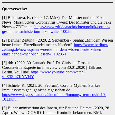
Querverweise:
[1] Belousova, K. (2020, 17. März). Der Minister und die Fake
News. Missglückter Coronavirus-Tweet: Der Minister und die Fake
News – ZDFheute.
https://www.zdf.de/nachrichten/politik/corona-
gesundheitsministerium-fake-twitter-100.html
[2] Berliner Zeitung. (2020, 2. September). Spahn: „Mit dem Wissen
heute keinen Einzelhandel mehr schließen“.
https://www.berliner-
zeitung.de/news/spahn-wuerde-mit-dem-wissen-heute-keinen-
einzelhandel-mehr-schliessen-li.102354
[3] rbb. (2020, 30. Januar). Prof. Dr. Christian Drosten:
Coronavirus-Experte im Interview vom 30.01.2020 | Talk aus
Berlin. YouTube.
https://www.youtube.com/watch?
v=Z3Zth7KYVHY
[4] Schiele, K. (2021, 20. Februar). Corona-Mythen: Starkes
Immunsystem genügt nicht. tagesschau.de.
https://www.tagesschau.de/faktenfinder/immunsystem-covid-19-
101.html
[5] Bundesministerium des Innern, für Bau und Heimat. (2020, 28.
April). Wie wir COVID-19 unter Kontrolle bekommen. BMI.