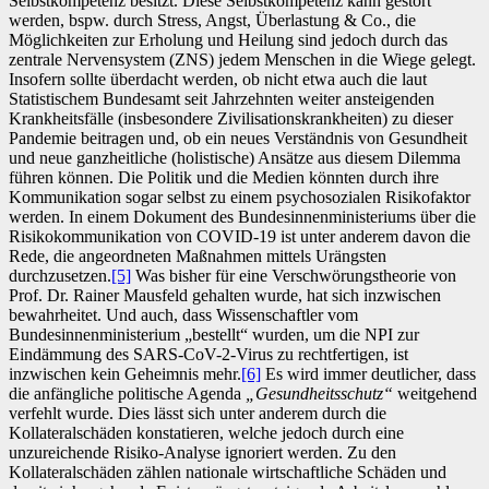
Selbstkompetenz besitzt. Diese Selbstkompetenz kann gestört
werden, bspw. durch Stress, Angst, Überlastung & Co., die
Möglichkeiten zur Erholung und Heilung sind jedoch durch das
zentrale Nervensystem (ZNS) jedem Menschen in die Wiege gelegt.
Insofern sollte überdacht werden, ob nicht etwa auch die laut
Statistischem Bundesamt seit Jahrzehnten weiter ansteigenden
Krankheitsfälle (insbesondere Zivilisationskrankheiten) zu dieser
Pandemie beitragen und, ob ein neues Verständnis von Gesundheit
und neue ganzheitliche (holistische) Ansätze aus diesem Dilemma
führen können. Die Politik und die Medien könnten durch ihre
Kommunikation sogar selbst zu einem psychosozialen Risikofaktor
werden. In einem Dokument des Bundesinnenministeriums über die
Risikokommunikation von COVID-19 ist unter anderem davon die
Rede, die angeordneten Maßnahmen mittels Urängsten
durchzusetzen.
[5]
Was bisher für eine Verschwörungstheorie von
Prof. Dr. Rainer Mausfeld gehalten wurde, hat sich inzwischen
bewahrheitet. Und auch, dass Wissenschaftler vom
Bundesinnenministerium „bestellt“ wurden, um die NPI zur
Eindämmung des SARS-CoV-2-Virus zu rechtfertigen, ist
inzwischen kein Geheimnis mehr.
[6]
Es wird immer deutlicher, dass
die anfängliche politische Agenda
„Gesundheitsschutz“
weitgehend
verfehlt wurde. Dies lässt sich unter anderem durch die
Kollateralschäden konstatieren, welche jedoch durch eine
unzureichende Risiko-Analyse ignoriert werden. Zu den
Kollateralschäden zählen nationale wirtschaftliche Schäden und