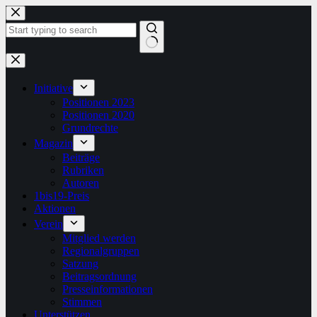
Zum
Inhalt
springen
Keine
Ergebnisse
Initiative
Positionen 2023
Positionen 2020
Grundrechte
Magazin
Beiträge
Rubriken
Autoren
1bis19-Preis
Aktionen
Verein
Mitglied werden
Regionalgruppen
Satzung
Beitragsordnung
Presseinformationen
Stimmen
Unterstützen