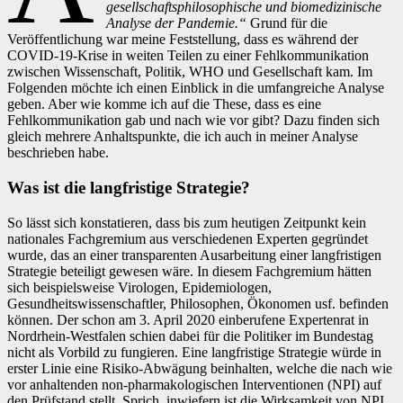
gesellschaftsphilosophische und biomedizinische
Analyse der Pandemie.“
Grund für die
Veröffentlichung war meine Feststellung, dass es während der
COVID-19-Krise in weiten Teilen zu einer Fehlkommunikation
zwischen Wissenschaft, Politik, WHO und Gesellschaft kam. Im
Folgenden möchte ich einen Einblick in die umfangreiche Analyse
geben. Aber wie komme ich auf die These, dass es eine
Fehlkommunikation gab und nach wie vor gibt? Dazu finden sich
gleich mehrere Anhaltspunkte, die ich auch in meiner Analyse
beschrieben habe.
Was ist die langfristige Strategie?
So lässt sich konstatieren, dass bis zum heutigen Zeitpunkt kein
nationales Fachgremium aus verschiedenen Experten gegründet
wurde, das an einer transparenten Ausarbeitung einer langfristigen
Strategie beteiligt gewesen wäre. In diesem Fachgremium hätten
sich beispielsweise Virologen, Epidemiologen,
Gesundheitswissenschaftler, Philosophen, Ökonomen usf. befinden
können. Der schon am 3. April 2020 einberufene Expertenrat in
Nordrhein-Westfalen schien dabei für die Politiker im Bundestag
nicht als Vorbild zu fungieren. Eine langfristige Strategie würde in
erster Linie eine Risiko-Abwägung beinhalten, welche die nach wie
vor anhaltenden non-pharmakologischen Interventionen (NPI) auf
den Prüfstand stellt. Sprich, inwiefern ist die Wirksamkeit von NPI