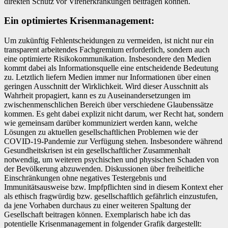
direkten Schutz vor Virenerkrankungen beitragen können.
Ein optimiertes Krisenmanagement:
Um zukünftig Fehlentscheidungen zu vermeiden, ist nicht nur ein
transparent arbeitendes Fachgremium erforderlich, sondern auch
eine optimierte Risikokommunikation. Insbesondere den Medien
kommt dabei als Informationsquelle eine entscheidende Bedeutung
zu. Letztlich liefern Medien immer nur Informationen über einen
geringen Ausschnitt der Wirklichkeit. Wird dieser Ausschnitt als
Wahrheit propagiert, kann es zu Auseinandersetzungen im
zwischenmenschlichen Bereich über verschiedene Glaubenssätze
kommen. Es geht dabei explizit nicht darum, wer Recht hat, sondern
wie gemeinsam darüber kommuniziert werden kann, welche
Lösungen zu aktuellen gesellschaftlichen Problemen wie der
COVID-19-Pandemie zur Verfügung stehen. Insbesondere während
Gesundheitskrisen ist ein gesellschaftlicher Zusammenhalt
notwendig, um weiteren psychischen und physischen Schaden von
der Bevölkerung abzuwenden. Diskussionen über freiheitliche
Einschränkungen ohne negatives Testergebnis und
Immunitätsausweise bzw. Impfpflichten sind in diesem Kontext eher
als ethisch fragwürdig bzw. gesellschaftlich gefährlich einzustufen,
da jene Vorhaben durchaus zu einer weiteren Spaltung der
Gesellschaft beitragen können. Exemplarisch habe ich das
potentielle Krisenmanagement in folgender Grafik dargestellt: