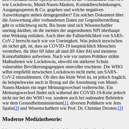
wie Lockdowns, Mund-Nasen-Masken, Kontaktbeschränkungen,
Ausgangssperren & Co. gegeben und welche negativen
Auswirkungen stehen demgegenüber? Ein solches Dokument über
die Auswertung aller vorhandenen Daten zur Gegenüberstellung
gibt es schlichtweg nicht. Bis heute sind sich Wissenschaftler
uneinig darüber, ob die meisten der angeordneten NPI überhaupt
eine Wirkung entfalten. Auch über die Fallsterblichkeit von SARS-
CoV-2 herrscht nach wie vor Uneinigkeit. Was jedoch inzwischen
als sicher gilt, ist, dass an COVID-19 hauptsächlich Menschen
versterben, die über 69 Jahre alt sind (Ø Alter 84) und meistens
Komorbiditäten aufweisen. Nach wie vor nutzen Politiker strikte
Maßnahmen wie Lockdowns, obwohl ein stärkerer Schutz
vulnerabler Bevölkerungsgruppen sinnvoller erschiene. Die WHO
selbst empfiehlt inzwischen Lockdowns nicht mehr, um SARS-
CoV-2 einzudämmen. Ob dies das letzte Wort ist, ist jedoch fraglich,
da beispielsweise auch in Bezug auf die Anordnung von Mund-
Nasen-Masken ein reger Meinungswechsel vorherrschte. Ein
Meinungswechsel findet sich während der COVID-19-Krise jedoch
nicht nur bei der WHO vor, sondern auch bei nationalen Behörden
wie dem Gesundheitsministerium
[1]
, diversen Politikern wie Jens
Spahn
[2]
und Wissenschaftlern wie Prof. Dr. Christian Drosten.
[3]
Moderne Medizintheorie: