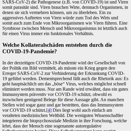
SARS-CoV-2) die Pathogenese (z.B. von COVID-19) ist und Viren
somit parasitär sind. Viren brauchen Wirte, demnach Organismen, in
denen sie sich vermehren können, um zu überleben. Ein zu
aggressives Auftreten von Viren würde zum Tod des Wirts und
somit auch zum Ende von Mikroorganismen wie Viren führen. Eine
Symbiose zwischen Mensch und Mikroorganismus ist letztlich auch
für einen Virus immer ein funktionales Verhältnis.
Welche Kollateralschäden entstehen durch die
COVID-19-Pandemie?
In der derzeitigen COVID-19-Pandemie wird der Gesellschaft von
der Politik ein Bild vermittelt, als müsste ein Krieg gegen den
Erreger SARS-CoV-2 zur Verhinderung der Erkrankung COVID-
19 geführt werden. Dementsprechend fällt auch die Rhetorik aus: Es
geht hauptsächlich um das „böse“ Virus, welches möglichst schnell
eliminiert werden muss. Nur am Rande wird erwähnt, dass ein gutes
Immunsystem präventiv vor COVID-19 schützt, obwohl es
inzwischen genügend Belege für diese Aussage gibt. An manchen
Stellen wird sogar ganz und gar bestritten, dass das Immunsystem
vor COVID-19 schützt.
[4]
Dies liegt wohl auch einfach am
veralteten medizinischen Weltbild. Die wenigsten Wissenschaftler
integrieren die biopsychosoziale Medizin in ihre Forschung, welche
lehrt, dass der Mensch eine sogenannte autoregulative