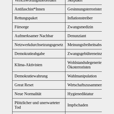
Verschwörungstheoretiker
Skeptiker
Antifaschist*Innen
Gesinnungsterroristen
Rettungspaket
Inflationstreiber
Fürsorge
Zwangsmedizin
Aufmerksamer Nachbar
Denunziant
Netzwerkdurchsetzungsgesetz
Meinungsfreiheitsabschaffun
Demokratieabgabe
Zwangsgebühreneinzugszent
Wohlstandsdegenerierte
Klima-Aktivisten
Ökoterroristen
Demokratiewahrung
Wahlmanipulation
Great Reset
Wirtschaftszusammenbruch
Neue Normalität
Hygienediktatur
Plötzlicher und unerwarteter
Impfschaden
Tod