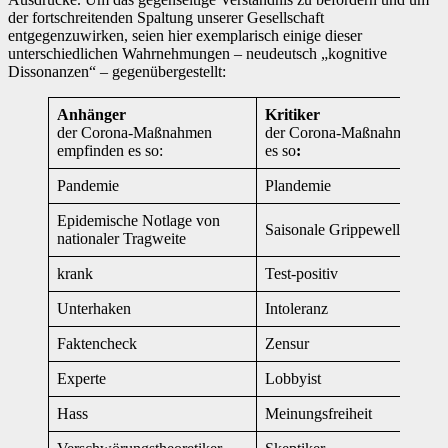
der fortschreitenden Spaltung unserer Gesellschaft
entgegenzuwirken, seien hier exemplarisch einige dieser
unterschiedlichen Wahrnehmungen – neudeutsch „kognitive
Dissonanzen“ – gegenübergestellt:
Anhänger
Kritiker
der Corona-Maßnahmen
der Corona-Maßnahmen emp
empfinden es so:
es so
:
Pandemie
Plandemie
Epidemische Notlage von
Saisonale Grippewelle
nationaler Tragweite
krank
Test-positiv
Unterhaken
Intoleranz
Faktencheck
Zensur
Experte
Lobbyist
Hass
Meinungsfreiheit