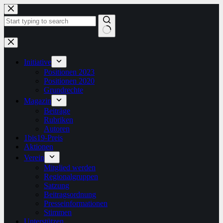
Zum
Inhalt
springen
Keine
Ergebnisse
Initiative
Positionen 2023
Positionen 2020
Grundrechte
Magazin
Beiträge
Rubriken
Autoren
1bis19-Preis
Aktionen
Verein
Mitglied werden
Regionalgruppen
Satzung
Beitragsordnung
Presseinformationen
Stimmen
Unterstützen