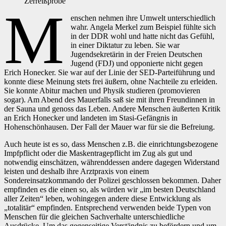
Zerreißprobe
M
enschen nehmen ihre Umwelt unterschiedlich
wahr. Angela Merkel zum Beispiel fühlte sich
in der DDR wohl und hatte nicht das Gefühl,
in einer Diktatur zu leben. Sie war
Jugendsekretärin in der Freien Deutschen
Jugend (FDJ) und opponierte nicht gegen
Erich Honecker. Sie war auf der Linie der SED-Parteiführung und
konnte diese Meinung stets frei äußern, ohne Nachteile zu erleiden.
Sie konnte Abitur machen und Physik studieren (promovieren
sogar). Am Abend des Mauerfalls saß sie mit ihren Freundinnen in
der Sauna und genoss das Leben. Andere Menschen äußerten Kritik
an Erich Honecker und landeten im Stasi-Gefängnis in
Hohenschönhausen. Der Fall der Mauer war für sie die Befreiung.
Auch heute ist es so, dass Menschen z.B. die einrichtungsbezogene
Impfpflicht oder die Maskentragepflicht im Zug als gut und
notwendig einschätzen, währenddessen andere dagegen Widerstand
leisten und deshalb ihre Arztpraxis von einem
Sondereinsatzkommando der Polizei geschlossen bekommen. Daher
empfinden es die einen so, als würden wir „im besten Deutschland
aller Zeiten“ leben, wohingegen andere diese Entwicklung als
„totalitär“ empfinden. Entsprechend verwenden beide Typen von
Menschen für die gleichen Sachverhalte unterschiedliche
Ausdrücke. Um das gegenseitige Verständnis zu befördern und um