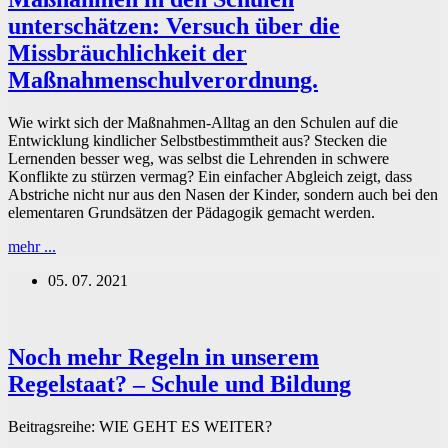
unterschätzen: Versuch über die
Missbräuchlichkeit der
Maßnahmenschulverordnung.
Wie wirkt sich der Maßnahmen-Alltag an den Schulen auf die
Entwicklung kindlicher Selbstbestimmtheit aus? Stecken die
Lernenden besser weg, was selbst die Lehrenden in schwere
Konflikte zu stürzen vermag? Ein einfacher Abgleich zeigt, dass
Abstriche nicht nur aus den Nasen der Kinder, sondern auch bei den
elementaren Grundsätzen der Pädagogik gemacht werden.
Warum
mehr ...
Eltern
05. 07. 2021
die
Wirkung
der
C-
Noch mehr Regeln in unserem
19
Maßnahmen
Regelstaat? – Schule und Bildung
in
den
Schulen
Beitragsreihe: WIE GEHT ES WEITER?
unterschätzen: