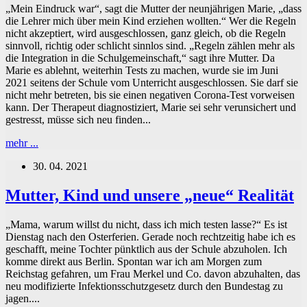
„Mein Eindruck war“, sagt die Mutter der neunjährigen Marie, „dass
Versuch
die Lehrer mich über mein Kind erziehen wollten.“ Wer die Regeln
über
nicht akzeptiert, wird ausgeschlossen, ganz gleich, ob die Regeln
die
sinnvoll, richtig oder schlicht sinnlos sind. „Regeln zählen mehr als
Missbräuchlichkeit
die Integration in die Schulgemeinschaft,“ sagt ihre Mutter. Da
der
Marie es ablehnt, weiterhin Tests zu machen, wurde sie im Juni
Maßnahmenschulverordnung.
2021 seitens der Schule vom Unterricht ausgeschlossen. Sie darf sie
nicht mehr betreten, bis sie einen negativen Corona-Test vorweisen
kann. Der Therapeut diagnostiziert, Marie sei sehr verunsichert und
gestresst, müsse sich neu finden...
Noch
mehr ...
mehr
30. 04. 2021
Regeln
in
unserem
Mutter, Kind und unsere „neue“ Realität
Regelstaat?
–
„Mama, warum willst du nicht, dass ich mich testen lasse?“ Es ist
Schule
Dienstag nach den Osterferien. Gerade noch rechtzeitig habe ich es
und
geschafft, meine Tochter pünktlich aus der Schule abzuholen. Ich
Bildung
komme direkt aus Berlin. Spontan war ich am Morgen zum
Reichstag gefahren, um Frau Merkel und Co. davon abzuhalten, das
neu modifizierte Infektionsschutzgesetz durch den Bundestag zu
jagen....