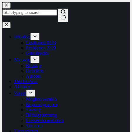
Zum
Inhalt
springen
Keine
Ergebnisse
Initiative
Positionen 2023
Positionen 2020
Grundrechte
Magazin
Beiträge
Rubriken
Autoren
1bis19-Preis
Aktionen
Verein
Mitglied werden
Regionalgruppen
Satzung
Beitragsordnung
Presseinformationen
Stimmen
Unterstützen