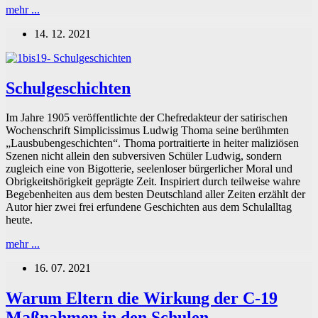
„Abstand
mehr ...
halten“
14. 12. 2021
in
der
Schule.
Die
Schulgeschichten
neue
Lust
am
Im Jahre 1905 veröffentlichte der Chefredakteur der satirischen
Gehorsam
Wochenschrift Simplicissimus Ludwig Thoma seine berühmten
„Lausbubengeschichten“. Thoma portraitierte in heiter maliziösen
Szenen nicht allein den subversiven Schüler Ludwig, sondern
zugleich eine von Bigotterie, seelenloser bürgerlicher Moral und
Obrigkeitshörigkeit geprägte Zeit. Inspiriert durch teilweise wahre
Begebenheiten aus dem besten Deutschland aller Zeiten erzählt der
Autor hier zwei frei erfundene Geschichten aus dem Schulalltag
heute.
Schulgeschichten
mehr ...
16. 07. 2021
Warum Eltern die Wirkung der C-19
Maßnahmen in den Schulen