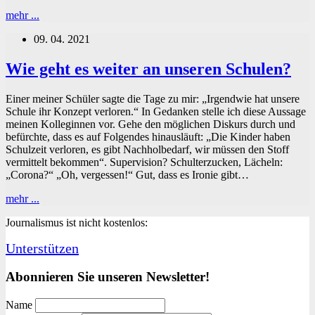
Mutter,
mehr ...
Kind
09. 04. 2021
und
unsere
„neue“
Wie geht es weiter an unseren Schulen?
Realität
Einer meiner Schüler sagte die Tage zu mir: „Irgendwie hat unsere
Schule ihr Konzept verloren.“ In Gedanken stelle ich diese Aussage
meinen Kolleginnen vor. Gehe den möglichen Diskurs durch und
befürchte, dass es auf Folgendes hinausläuft: „Die Kinder haben
Schulzeit verloren, es gibt Nachholbedarf, wir müssen den Stoff
vermittelt bekommen“. Supervision? Schulterzucken, Lächeln:
„Corona?“ „Oh, vergessen!“ Gut, dass es Ironie gibt…
Wie
mehr ...
geht
Journalismus ist nicht kostenlos:
es
weiter
Unterstützen
an
unseren
Schulen?
Abonnieren Sie unseren Newsletter!
Name