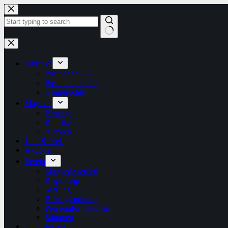
Zum
Inhalt
springen
Keine
Ergebnisse
Initiative
Positionen 2023
Positionen 2020
Grundrechte
Magazin
Beiträge
Rubriken
Autoren
1bis19-Preis
Aktionen
Verein
Mitglied werden
Regionalgruppen
Satzung
Beitragsordnung
Presseinformationen
Stimmen
Unterstützen