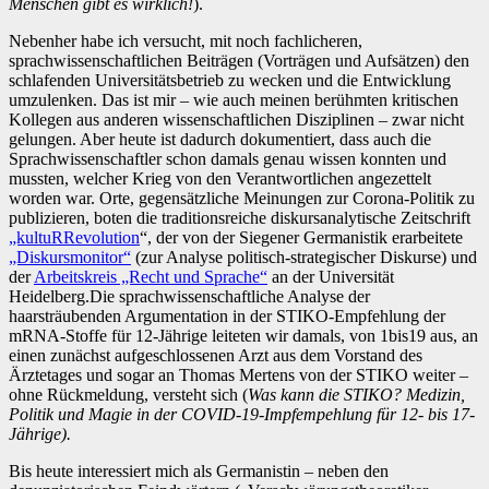
Menschen gibt es wirklich!
).
Nebenher habe ich versucht, mit noch fachlicheren,
sprachwissenschaftlichen Beiträgen (Vorträgen und Aufsätzen) den
schlafenden Universitätsbetrieb zu wecken und die Entwicklung
umzulenken. Das ist mir – wie auch meinen berühmten kritischen
Kollegen aus anderen wissenschaftlichen Disziplinen – zwar nicht
gelungen. Aber heute ist dadurch dokumentiert, dass auch die
Sprachwissenschaftler schon damals genau wissen konnten und
mussten, welcher Krieg von den Verantwortlichen angezettelt
worden war. Orte, gegensätzliche Meinungen zur Corona-Politik zu
publizieren, boten die traditionsreiche diskursanalytische Zeitschrift
„kultuRRevolution
“, der von der Siegener Germanistik erarbeitete
„Diskursmonitor“
(zur Analyse politisch-strategischer Diskurse) und
der
Arbeitskreis „Recht und Sprache“
an der Universität
Heidelberg.Die sprachwissenschaftliche Analyse der
haarsträubenden Argumentation in der STIKO-Empfehlung der
mRNA-Stoffe für 12-Jährige leiteten wir damals, von 1bis19 aus, an
einen zunächst aufgeschlossenen Arzt aus dem Vorstand des
Ärztetages und sogar an Thomas Mertens von der STIKO weiter –
ohne Rückmeldung, versteht sich (
Was kann die STIKO? Medizin,
Politik und Magie in der COVID-19-Impfempehlung für 12- bis 17-
Jährige).
Bis heute interessiert mich als Germanistin – neben den