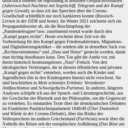
tatsächlich endeten sie regelmäßig in absurden Gesprächsverläufen
(
Jahreswechsel-Nachlese mit Segelschiff;
Telegram und der Kampf
gegen Gewalt
), so dass ich das Sprechen über die Corona-
Gesellschaft schließlich nur noch karikieren konnte (
Russisch-
Lernen in der DDR und heute
). Im Winter 2021 zeichnete sich ein
Propagandabooster ab, als die Beschimpfung der
„Pandemieleugner“usw. zunehmend ersetzt wurde durch den
„Kampf gegen rechts“. Heute erscheint diese Zeit wie die
Vorbereitung für den Kampf gegen Friedensaktivisten, Migrations-
und Digitalisierungskritiker – die seitdem alle in denselben Sack von
„Rechtsextremismus“ und „Hass und Hetze“ gesteckt werden, damit
man tüchtig draufhauen kann. Den Ton gibt die Antifa vor, mit
ihrem historisch besinnungslosen „Nazi“-Fetisch. Von den
ideologischen Verirrungen, die in diesem öffentlichen und privaten
„Kampf gegen rechts“ entstehen, werden auch die Kinder und
Jugendlichen (bis in den Kindergarten hinein) nicht verschont. Sie
sind beschrieben in
Mein schönstes Erlebnis: Verordneter
Antifaschismus
und
S
chweigefuchs-Purismus.
In anderen, längeren
Analysen schöpfte ich aus der Sprach- und Literaturgeschichte, aus
der Geschichte der Rhetorik und der Philosophie, um die Gegenwart
zu verstehen. Es entstanden Texte über die demokratischen Debatten
im Frankfurter Paulskirchenparlament 1848/49 (
Über Dummheit
und Würde in der Corona-Debatte
), über das Risiko des
Wahrsprechens im antiken Griechenland (
Parrhesia
) sowie über die
Ästhetik des Bösen seit der europäischen Aufklärung (
Das Böse am