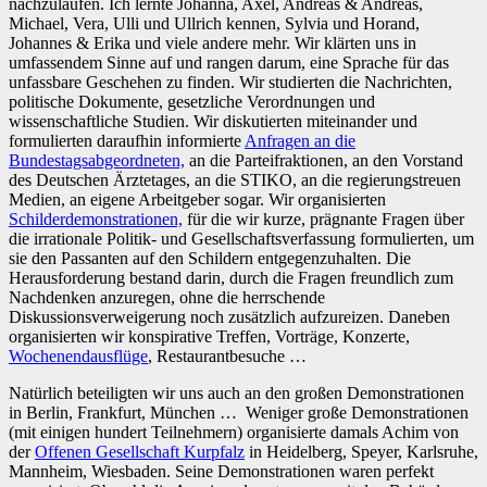
nachzulaufen. Ich lernte Johanna, Axel, Andreas & Andreas,
Michael, Vera, Ulli und Ullrich kennen, Sylvia und Horand,
Johannes & Erika und viele andere mehr. Wir klärten uns in
umfassendem Sinne auf und rangen darum, eine Sprache für das
unfassbare Geschehen zu finden. Wir studierten die Nachrichten,
politische Dokumente, gesetzliche Verordnungen und
wissenschaftliche Studien. Wir diskutierten miteinander und
formulierten daraufhin informierte
Anfragen an die
Bundestagsabgeordneten,
an die Parteifraktionen, an den Vorstand
des Deutschen Ärztetages, an die STIKO, an die regierungstreuen
Medien, an eigene Arbeitgeber sogar. Wir organisierten
Schilderdemonstrationen,
für die wir kurze, prägnante Fragen über
die irrationale Politik- und Gesellschaftsverfassung formulierten, um
sie den Passanten auf den Schildern entgegenzuhalten. Die
Herausforderung bestand darin, durch die Fragen freundlich zum
Nachdenken anzuregen, ohne die herrschende
Diskussionsverweigerung noch zusätzlich aufzureizen. Daneben
organisierten wir konspirative Treffen, Vorträge, Konzerte,
Wochenendausflüge
, Restaurantbesuche …
Natürlich beteiligten wir uns auch an den großen Demonstrationen
in Berlin, Frankfurt, München … Weniger große Demonstrationen
(mit einigen hundert Teilnehmern) organisierte damals Achim von
der
Offenen Gesellschaft Kurpfalz
in Heidelberg, Speyer, Karlsruhe,
Mannheim, Wiesbaden. Seine Demonstrationen waren perfekt