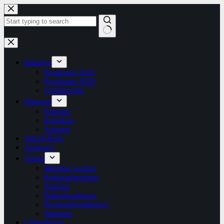
Zum
Inhalt
springen
Keine
Ergebnisse
Initiative
Positionen 2023
Positionen 2020
Grundrechte
Magazin
Beiträge
Rubriken
Autoren
1bis19-Preis
Aktionen
Verein
Mitglied werden
Regionalgruppen
Satzung
Beitragsordnung
Presseinformationen
Stimmen
Unterstützen