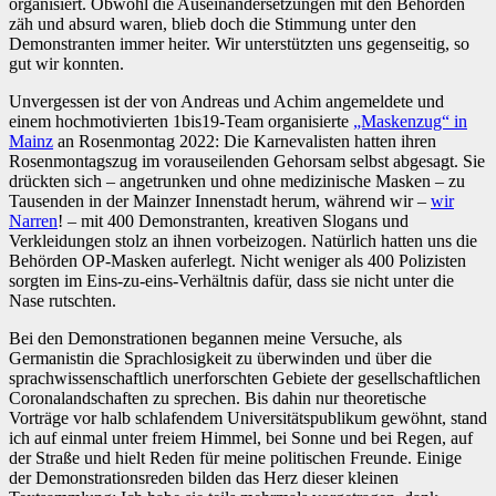
organisiert. Obwohl die Auseinandersetzungen mit den Behörden
zäh und absurd waren, blieb doch die Stimmung unter den
Demonstranten immer heiter. Wir unterstützten uns gegenseitig, so
gut wir konnten.
Unvergessen ist der von Andreas und Achim angemeldete und
einem hochmotivierten 1bis19-Team organisierte
„Maskenzug“ in
Mainz
an Rosenmontag 2022: Die Karnevalisten hatten ihren
Rosenmontagszug im vorauseilenden Gehorsam selbst abgesagt. Sie
drückten sich – angetrunken und ohne medizinische Masken – zu
Tausenden in der Mainzer Innenstadt herum, während wir –
wir
Narren
! – mit 400 Demonstranten, kreativen Slogans und
Verkleidungen stolz an ihnen vorbeizogen. Natürlich hatten uns die
Behörden OP-Masken auferlegt. Nicht weniger als 400 Polizisten
sorgten im Eins-zu-eins-Verhältnis dafür, dass sie nicht unter die
Nase rutschten.
Bei den Demonstrationen begannen meine Versuche, als
Germanistin die Sprachlosigkeit zu überwinden und über die
sprachwissenschaftlich unerforschten Gebiete der gesellschaftlichen
Coronalandschaften zu sprechen. Bis dahin nur theoretische
Vorträge vor halb schlafendem Universitätspublikum gewöhnt, stand
ich auf einmal unter freiem Himmel, bei Sonne und bei Regen, auf
der Straße und hielt Reden für meine politischen Freunde. Einige
der Demonstrationsreden bilden das Herz dieser kleinen