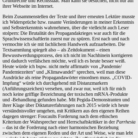
Grundrechte und Rechtsstaat. Man kann sie besuchen, nicht nur auf
ihrer Webseite im Internet.
Beim Zusammenstellen der Texte und ihrer erneuten Lektüre musste
ich Widersprüche bzw. rasante Veränderungen in meiner Erkenntnis
und Selbsterkenntnis wahrnehmen, über die vielleicht auch Leser
stolpern: Die Brutalität des Propagandakrieges war auch für die
Sprachwissenschaftlerin zuerst nur zu spüren. Erst nach und nach
vermochte ich sie mit fachlichem Handwerk aufzuarbeiten. Die
Textsammlung spiegelt also – als Zeitdokument – einen
Bewusstwerdungsprozess, den ich nicht im Nachhinein korrigieren
und dadurch verfälschen möchte, weil ich es heute besser weiß.
Heute würde ich bspw. nicht mehr affirmativ von „Pandemie/
Pandemiezeiten“ und „Klimawandel“ sprechen, weil man diese
Ausdrücke als reine Propagandawörter einordnen muss. „COVID-
Impfung“ würde ich durchgehend mit Distanzmarkern
(Anführungszeichen) versehen, und zwar nur, weil ich für mich
noch keine griffige Bezeichnung der toxischen mRNA-Produkte
und -Behandlung gefunden habe. Mit Pegida-Demonstranten und
ihrer Klage über Diktaturerfahrungen nach 2015 würde ich heute
verständnisvoller umgehen, mit Kritikern aus den eigenen Reihen
dagegen strenger: Foucaults Forderung nach dem ethischen
Kriterium der Wahrsprecher und Herrschaftskritiker in der
Parrhesia
– das ist die Forderung nach einer harmonischen Beziehung
zwischen dem eigenen Reden und der Art und Weise, wie man lebt