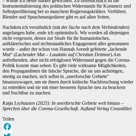
– würde ich heute stärker gewichten. Zu offensichtlich ist die
Instrumentalisierung des politischen Widerstands für Kommerz und
Selbstprofilierung bei so manchem Regierungskritiker. Verführer,
Blender und Sprachmanipulierer gibt es auf allen Seiten.
Nachdem ich versöhnlich (mit der
Suche nach dem Verbindenden
)
angefangen habe, ende ich optimistisch. Wir werden all diejenigen
nicht vergessen, denen zur Strafe für ihr humanistisches,
aufklärerisches und rechtsstaatliches Engagement alles genommen
wurde – außer der schon von Hannah Arendt gefeierte „lachende
Mut“ (
Lachender Mut – Laudatio auf Christian Dettmar
).Am
aufreibenden, aber nicht erfolglosen Widerstand gegen die Corona-
Politik konnte man sehen: Es gibt viele wirksame Möglichkeiten,
den Propagandisten die falsche Sprache, die sie uns aufnötigen,
streitig zu machen, sich selbst in „unerforschte Gebiete“
hinauszuwagen, um sie ihnen durch kritische Nachforschung wieder
zu entreißen und sie mit einer besseren Sprache neu zu beackern
und fruchtbar zu machen.
Katja Leyhausen (2025): In unerforschte Gebiete weit hinaus –
Sprechen über die Corona-Gesellschaft. Aufland Verlag Croustillier.
Teilen