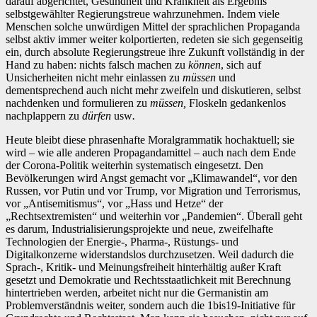
darauf abgerichtet, Gesundheit und Krankheit als Ergebnis
selbstgewählter Regierungstreue wahrzunehmen. Indem viele
Menschen solche unwürdigen Mittel der sprachlichen Propaganda
selbst aktiv immer weiter kolportierten, redeten sie sich gegenseitig
ein, durch absolute Regierungstreue ihre Zukunft vollständig in der
Hand zu haben: nichts falsch machen zu
können
, sich auf
Unsicherheiten nicht mehr einlassen zu
müssen
und
dementsprechend auch nicht mehr zweifeln und diskutieren, selbst
nachdenken und formulieren zu
müssen,
Floskeln gedankenlos
nachplappern zu
dürfen
usw
.
Heute bleibt diese phrasenhafte Moralgrammatik hochaktuell; sie
wird – wie alle anderen Propagandamittel – auch nach dem Ende
der Corona-Politik weiterhin systematisch eingesetzt. Den
Bevölkerungen wird Angst gemacht vor „Klimawandel“, vor den
Russen, vor Putin und vor Trump, vor Migration und Terrorismus,
vor „Antisemitismus“, vor „Hass und Hetze“ der
„Rechtsextremisten“ und weiterhin vor „Pandemien“. Überall geht
es darum, Industrialisierungsprojekte und neue, zweifelhafte
Technologien der Energie-, Pharma-, Rüstungs- und
Digitalkonzerne widerstandslos durchzusetzen. Weil dadurch die
Sprach-, Kritik- und Meinungsfreiheit hinterhältig außer Kraft
gesetzt und Demokratie und Rechtsstaatlichkeit mit Berechnung
hintertrieben werden, arbeitet nicht nur die Germanistin am
Problemverständnis weiter, sondern auch die 1bis19-Initiative für