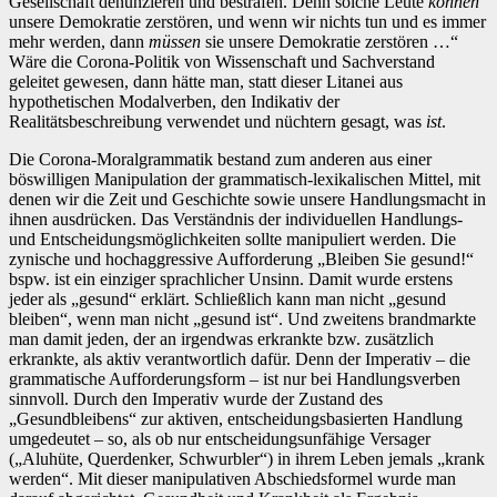
Gesellschaft denunzieren und bestrafen. Denn solche Leute
können
unsere Demokratie zerstören, und wenn wir nichts tun und es immer
mehr werden, dann
müssen
sie unsere Demokratie zerstören …“
Wäre die Corona-Politik von Wissenschaft und Sachverstand
geleitet gewesen, dann hätte man, statt dieser Litanei aus
hypothetischen Modalverben, den Indikativ der
Realitätsbeschreibung verwendet und nüchtern gesagt, was
ist
.
Die Corona-Moralgrammatik bestand zum anderen aus einer
böswilligen Manipulation der grammatisch-lexikalischen Mittel, mit
denen wir die Zeit und Geschichte sowie unsere Handlungsmacht in
ihnen ausdrücken. Das Verständnis der individuellen Handlungs-
und Entscheidungsmöglichkeiten sollte manipuliert werden. Die
zynische und hochaggressive Aufforderung „Bleiben Sie gesund!“
bspw. ist ein einziger sprachlicher Unsinn. Damit wurde erstens
jeder als „gesund“ erklärt. Schließlich kann man nicht „gesund
bleiben“, wenn man nicht „gesund ist“. Und zweitens brandmarkte
man damit jeden, der an irgendwas erkrankte bzw. zusätzlich
erkrankte, als aktiv verantwortlich dafür. Denn der Imperativ – die
grammatische Aufforderungsform – ist nur bei Handlungsverben
sinnvoll. Durch den Imperativ wurde der Zustand des
„Gesundbleibens“ zur aktiven, entscheidungsbasierten Handlung
umgedeutet – so, als ob nur entscheidungsunfähige Versager
(„Aluhüte, Querdenker, Schwurbler“) in ihrem Leben jemals „krank
werden“. Mit dieser manipulativen Abschiedsformel wurde man