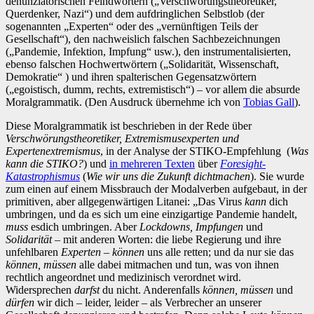
denunziatorischen Feindwörtern („Verschwörungstheoretiker,
Querdenker, Nazi“) und dem aufdringlichen Selbstlob (der
sogenannten „Experten“ oder des „vernünftigen Teils der
Gesellschaft“), den nachweislich falschen Sachbezeichnungen
(„Pandemie, Infektion, Impfung“ usw.), den instrumentalisierten,
ebenso falschen Hochwertwörtern („Solidarität, Wissenschaft,
Demokratie“ ) und ihren spalterischen Gegensatzwörtern
(„egoistisch, dumm, rechts, extremistisch“) – vor allem die absurde
Moralgrammatik. (Den Ausdruck übernehme ich von
Tobias Gall
).
Diese Moralgrammatik ist beschrieben in der Rede über
Verschwörungstheoretiker, Extremismusexperten und
Expertenextremismus
, in der Analyse der STIKO-Empfehlung (
Was
kann die STIKO?
) und
in mehreren Texten
über
Foresight-
Katastrophismus
(
Wie wir uns die Zukunft dichtmachen
). Sie wurde
zum einen auf einem Missbrauch der Modalverben aufgebaut, in der
primitiven, aber allgegenwärtigen Litanei: „Das Virus
kann
dich
umbringen, und da es sich um eine einzigartige Pandemie handelt,
muss
esdich umbringen. Aber
Lockdowns, Impfungen
und
Solidarität
– mit anderen Worten: die liebe Regierung und ihre
unfehlbaren
Experten
–
können
uns alle retten; und da nur sie das
können, müssen
alle dabei mitmachen und tun, was von ihnen
rechtlich angeordnet und medizinisch verordnet wird.
Widersprechen
darfst
du nicht. Anderenfalls
können, müssen
und
dürfen
wir dich – leider, leider – als Verbrecher an unserer