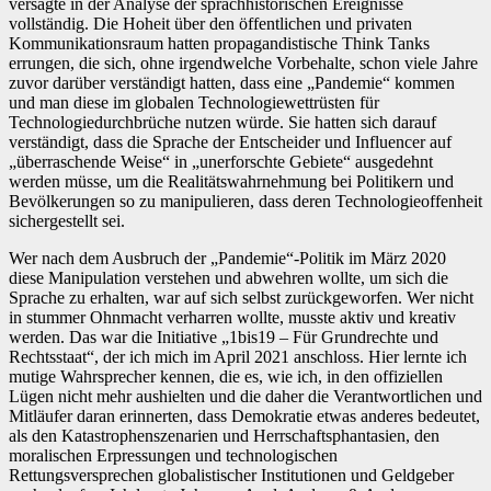
versagte in der Analyse der sprachhistorischen Ereignisse
vollständig. Die Hoheit über den öffentlichen und privaten
Kommunikationsraum hatten propagandistische Think Tanks
errungen, die sich, ohne irgendwelche Vorbehalte, schon viele Jahre
zuvor darüber verständigt hatten, dass eine „Pandemie“ kommen
und man diese im globalen Technologiewettrüsten für
Technologiedurchbrüche nutzen würde. Sie hatten sich darauf
verständigt, dass die Sprache der Entscheider und Influencer auf
„überraschende Weise“ in „unerforschte Gebiete“ ausgedehnt
werden müsse, um die Realitätswahrnehmung bei Politikern und
Bevölkerungen so zu manipulieren, dass deren Technologieoffenheit
sichergestellt sei.
Wer nach dem Ausbruch der „Pandemie“-Politik im März 2020
diese Manipulation verstehen und abwehren wollte, um sich die
Sprache zu erhalten, war auf sich selbst zurückgeworfen. Wer nicht
in stummer Ohnmacht verharren wollte, musste aktiv und kreativ
werden. Das war die Initiative „1bis19 – Für Grundrechte und
Rechtsstaat“, der ich mich im April 2021 anschloss. Hier lernte ich
mutige Wahrsprecher kennen, die es, wie ich, in den offiziellen
Lügen nicht mehr aushielten und die daher die Verantwortlichen und
Mitläufer daran erinnerten, dass Demokratie etwas anderes bedeutet,
als den Katastrophenszenarien und Herrschaftsphantasien, den
moralischen Erpressungen und technologischen
Rettungsversprechen globalistischer Institutionen und Geldgeber