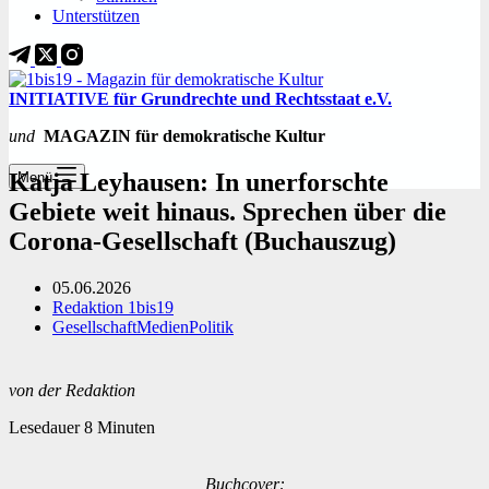
Unterstützen
INITIATIVE für Grundrechte und Rechtsstaat e.V.
und
MAGAZIN für demokratische Kultur
Katja Leyhausen: In unerforschte
Menü
Gebiete weit hinaus. Sprechen über die
Corona-Gesellschaft (Buchauszug)
05.06.2026
Redaktion 1bis19
Gesellschaft
Medien
Politik
von
der Redaktion
Lesedauer
8
Minuten
Buchcover: