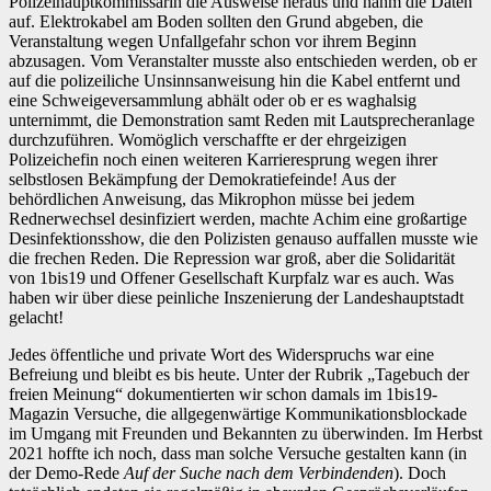
Polizeihauptkommissarin die Ausweise heraus und nahm die Daten
auf. Elektrokabel am Boden sollten den Grund abgeben, die
Veranstaltung wegen Unfallgefahr schon vor ihrem Beginn
abzusagen. Vom Veranstalter musste also entschieden werden, ob er
auf die polizeiliche Unsinnsanweisung hin die Kabel entfernt und
eine Schweigeversammlung abhält oder ob er es waghalsig
unternimmt, die Demonstration samt Reden mit Lautsprecheranlage
durchzuführen. Womöglich verschaffte er der ehrgeizigen
Polizeichefin noch einen weiteren Karrieresprung wegen ihrer
selbstlosen Bekämpfung der Demokratiefeinde! Aus der
behördlichen Anweisung, das Mikrophon müsse bei jedem
Rednerwechsel desinfiziert werden, machte Achim eine großartige
Desinfektionsshow, die den Polizisten genauso auffallen musste wie
die frechen Reden. Die Repression war groß, aber die Solidarität
von 1bis19 und Offener Gesellschaft Kurpfalz war es auch. Was
haben wir über diese peinliche Inszenierung der Landeshauptstadt
gelacht!
Jedes öffentliche und private Wort des Widerspruchs war eine
Befreiung und bleibt es bis heute. Unter der Rubrik „Tagebuch der
freien Meinung“ dokumentierten wir schon damals im 1bis19-
Magazin Versuche, die allgegenwärtige Kommunikationsblockade
im Umgang mit Freunden und Bekannten zu überwinden. Im Herbst
2021 hoffte ich noch, dass man solche Versuche gestalten kann (in
der Demo-Rede
Auf der Suche nach dem Verbindenden
). Doch