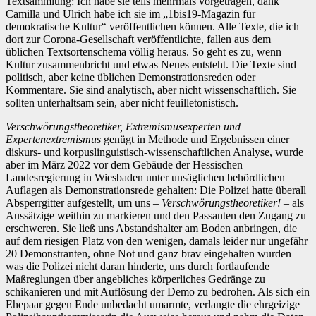
Textsammlung: Ich habe sie teils mehrmals vorgetragen, dank
Camilla und Ulrich habe ich sie im „1bis19-Magazin für
demokratische Kultur“ veröffentlichen können. Alle Texte, die ich
dort zur Corona-Gesellschaft veröffentlichte, fallen aus dem
üblichen Textsortenschema völlig heraus. So geht es zu, wenn
Kultur zusammenbricht und etwas Neues entsteht. Die Texte sind
politisch, aber keine üblichen Demonstrationsreden oder
Kommentare. Sie sind analytisch, aber nicht wissenschaftlich. Sie
sollten unterhaltsam sein, aber nicht feuilletonistisch.
Verschwörungstheoretiker, Extremismusexperten und
Expertenextremismus
genügt in Methode und Ergebnissen einer
diskurs- und korpuslinguistisch-wissenschaftlichen Analyse, wurde
aber im März 2022 vor dem Gebäude der Hessischen
Landesregierung in Wiesbaden unter unsäglichen behördlichen
Auflagen als Demonstrationsrede gehalten: Die Polizei hatte überall
Absperrgitter aufgestellt, um uns –
Verschwörungstheoretiker! –
als
Aussätzige weithin zu markieren und den Passanten den Zugang zu
erschweren. Sie ließ uns Abstandshalter am Boden anbringen, die
auf dem riesigen Platz von den wenigen, damals leider nur ungefähr
20 Demonstranten, ohne Not und ganz brav eingehalten wurden –
was die Polizei nicht daran hinderte, uns durch fortlaufende
Maßreglungen über angebliches körperliches Gedränge zu
schikanieren und mit Auflösung der Demo zu bedrohen. Als sich ein
Ehepaar gegen Ende unbedacht umarmte, verlangte die ehrgeizige