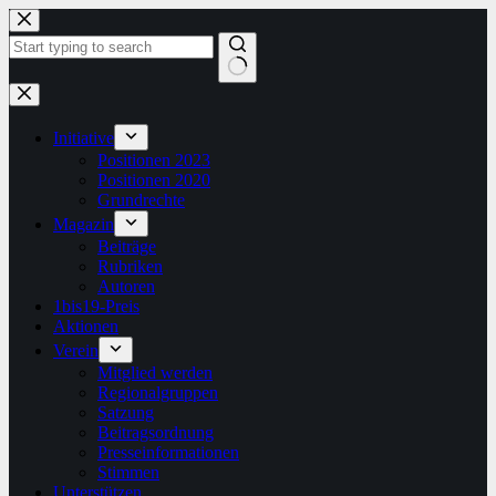
Zum
Inhalt
springen
Keine
Ergebnisse
Initiative
Positionen 2023
Positionen 2020
Grundrechte
Magazin
Beiträge
Rubriken
Autoren
1bis19-Preis
Aktionen
Verein
Mitglied werden
Regionalgruppen
Satzung
Beitragsordnung
Presseinformationen
Stimmen
Unterstützen