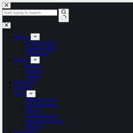
Zum
Inhalt
springen
Keine
Ergebnisse
Initiative
Positionen 2023
Positionen 2020
Grundrechte
Magazin
Beiträge
Rubriken
Autoren
1bis19-Preis
Aktionen
Verein
Mitglied werden
Regionalgruppen
Satzung
Beitragsordnung
Presseinformationen
Stimmen
Unterstützen