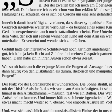
diesem Fall ist es ein sehr sympathischer jung
ja. Bei der zweiten bin ich noch am Überlegen
führen soll. Da bekomme ich es eh schon von ihm erklärt: Mit dieser 
Haltungen) zu schützen, da es sich bei Corona um eine sehr gefährli
Innerlich damit beschäftigt zu verdauen, dass dieser sympathische Fam
Gespräch irgendwie weiter zu verfolgen – da beginnt eines seiner Kin
Gedankenexperimenten auch noch stattzufinden scheint. Eine Unterb
dem Vater, der sich mit seinem weinenden Kind auf dem Arm ein wenig 
unterhalten. Er verneint und wendet sich zum Gehen.
Gefühlt hatte der interaktive Schilderwald noch gar nicht angefang
gut, ich habe ja kein Recht auf Zuhören bei meinen Gesprächspartner
haben. Dann habe ich in ihren Augen schon etwas gesagt.
Wie so oft hatte auch dieser junge Mann die Fragen als Aussagen be
dann häufig von den Diskutanten als dumm, rhetorisch und manipulativ
Fragen!“
Der Platz vor der Lorenzkirche ist wunderschön. Die Sonne strahlt, 
mit der 1bis19-Aufschrift, das wir vorne am Auto befestigten, ist sc
hinauf in den Altstadthimmel – magisch, fast wie ein Ballon. Das We
Aufschreiben komme. Und immer hält es sich heute irgendwie die Waag
etwas macht, macht weiter so!“, ebenso, wie empörte Ausrufe im Vor
Und, was sich tatsächlich auch herauskristallisiert: Einige der in un