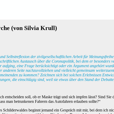
che (von Silvia Krull)
 Selbstreflexion der zivilgesellschaftlichen Arbeit für Meinungsfreihe
 schriftlichen Austausch über die Coronapolitik, bei dem er besonders 
Tür aufging, eine Frage berücksichtigt oder ein Argument angehört wur
r anderen Seite nachzuvollziehen und vielleicht gemeinsam weiterzue
smeinenden zu kommen? Zeichnen sich bei solchen Erlebnissen Entwic
ungen, die einschlägig sind, weil sie etwas über den Stand der Debatt
tlich entscheiden soll, ob er Maske trägt und sich impfen lässt? Sind 
dass man betrunkenen Fahrern das Autofahren erlauben sollte?“
des Schilderwaldes beginnt jemand ein Gespräch mit mir, bei dem ich nic