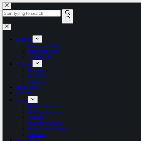
Zum
Inhalt
springen
Keine
Ergebnisse
Initiative
Positionen 2023
Positionen 2020
Grundrechte
Magazin
Beiträge
Rubriken
Autoren
1bis19-Preis
Aktionen
Verein
Mitglied werden
Regionalgruppen
Satzung
Beitragsordnung
Presseinformationen
Stimmen
Unterstützen