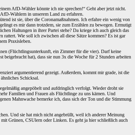
einem AfD-Wähler könnte ich nie sprechen!“ Geht aber jetzt nicht.
nt AfD-Wählern in unserem Land zu erfahren.
wütend ist sie, über die Coronamaßnahmen. Ich erfahre ein wenig von
e gelingt es mir dann trotzdem, sie zum Erzählen zu bewegen. Ermutigt
chen Haltungen in ihrer Partei stehe? Da kriege ich auch gleich das
rattert. Wie soll ich zwischen all diese Sätze kommen? Es ist gar
inem Praxisleben.
en (Flüchtlingsunterkunft, ein Zimmer für die vier). Darf keine
st beigebracht hat), dass sie nun 3x die Woche für 2 Stunden arbeiten
renziert argumentierend gezeigt. Außerdem, kommt mir grade, ist die
 ähnliches Schicksal.
gelmäßig angepöbelt und aufdringlich verfolgt. Wieder droht sie
 mehr Familien und Frauen als Flüchtlinge zu uns kämen. Und
rgangenen Mahnwache bemerke ich, dass sich der Ton und die Stimmung
chen. Und sie hat mich nicht angebrüllt, weil ich anderer Meinung
 mit Grünen, CSUlern oder Linken. Es geht ja hier schließlich auch