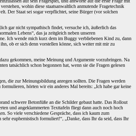
inzulassen auf sein Fragespiel, und antworte auf die erste Frage mit
u verstehen, wohin diese staatsanwaltlich anmutende Fragetechnik
. Der Staat sei sogar verpflichtet, seine Bürger (vor solchen
ich gar nicht sympathisch findet, versuche ich, äußerlich das
normalen Lebens“, das ja zeitgleich neben unseren
ehme. Ich wende mich kurz dem im Buggy verbliebenen Kind zu, dann
hn, ob er sich denn vorstellen könne, sich weiter mit mir zu
nicht dazu gekommen, meine Meinung und Argumente vorzubringen. Na
nten tatsächlich schon begonnen hat, wenn sie die Fragen gelesen
gen, die zur Meinungsbildung anregen sollten. Die Fragen werden
ormulieren, hörten wir ein anderes Mal bereits: „Ich habe gar keine
orand schwere Betonfüße an die Schilder gebaut hatte. Das Rollout
ierten und angeklammerten Texttafeln fliegt dann auch noch hoch
ngen. So viele verschiedene Gespräche, dass ich kaum zum
hr euphemistisch formuliert!“, „Danke, dass Ihr da seid, dass Ihr