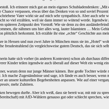
orstoß. Ich erinnere mich gut an mein eigenes Schubladendenken: „Mit 
eine Chance verpassen, etwas über das Denken von so und soviel Proze
schriebene Vater wirkt sie auf mich sehr sympathisch. Aber auch sehr 
 nicht so viel erzählen, weil sie dann immer so wütend werde. Irgendwi
m späteren Zeitpunkt den Vorstoß: Wie sie denn zu den ausländerfeindli
ommen, die nähmen uns hier alles weg, lauter Islamisten … Mein Gehirn 
ion plötzlich herkommt. Ich erzähle ihr eine „echte“ Geschichte aus me
ahre in Hessen und nun zwei Jahre in München muss sie im „Hotel“ wohn
e freudestrahlend (in vergleichsweise gutem Deutsch, das sie sich selb
rin hatte sich vorher (in anderen Kontexten) schon als durchaus diffe
rer Kinder teilen irgendwie auch überall auf dieser Welt ein wenig ein
änner, warum denn nur junge Männer kämen. Ihre große Tochter würde re
y. Ich mache Zugeständnisse und sage, ich fände es auch besser, wenn
änner an unsere kulturellen Begebenheiten anpassen. Wie auf einer ve
gressiv, mehr Zuhören.
en bewegen durfte. Aber ich weiß, dass sie bereit war, mit mir zu spre
 Bereitschaft) mit AfD-Wählern genauso gut oder schlecht sprechen, wie