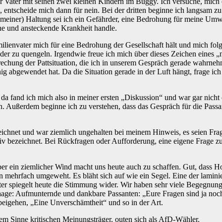
er Vater mit seinen zwei kleinen Kindern im Buggy. Ich versuche, mich e
, entscheide mich dann für nein. Bei der dritten beginne ich langsam z
(meiner) Haltung sei ich ein Gefährder, eine Bedrohung für meine Umwelt
che und ansteckende Krankheit handle.
ilienvater mich für eine Bedrohung der Gesellschaft hält und mich folgl
der zu quengeln. Irgendwie freue ich mich über dieses Zeichen eines „
rechung der Pattsituation, die ich in unserem Gespräch gerade wahrn
abgewendet hat. Da die Situation gerade in der Luft hängt, frage ich i
en, da fand ich mich also in meiner ersten „Diskussion“ und war gar 
n. Außerdem beginne ich zu verstehen, dass das Gespräch für die Passa
zeichnet und war ziemlich ungehalten bei meinem Hinweis, es seien Fra
 bezeichnet. Bei Rückfragen oder Aufforderung, eine eigene Frage zu f
aber ein ziemlicher Wind macht uns heute auch zu schaffen. Gut, dass H
hon mehrfach umgeweht. Es bläht sich auf wie ein Segel. Eine der lamin
tter spiegelt heute die Stimmung wider. Wir haben sehr viele Begegnu
e: Aufmunternde und dankbare Passanten: „Eure Fragen sind ja noch se
beigehen, „Eine Unverschämtheit“ und so in der Art.
serem Sinne kritischen Meinungsträger, outen sich als AfD-Wähler.