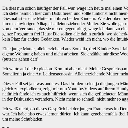
Da dies nun schon häufiger der Fall war, wage ich heute mal einen V
Ich stehe nämlich hier zum Diskutieren und sollte tunlichst nicht m
Diesmal ist es eine Mutter mit ihren beiden Kindern. Wie der oben be
ihrem schwierigen Alltag als alleinerziehender Mutter. Sie wolle gar
von dem Vertrauen, das sie mir entgegenbringt, wage ich dann zu eine
ganze Programm frei Haus: Die sollten alle dahin zurück, wo sie herk
kein Platz für andere Gedanken. Wieder weiß ich nicht, wo die Intuit
Eine junge Mutter, alleinerziehend aus Somalia, drei Kinder: Zwei J
eigene Wohnung haben und nicht arbeiten. Sie erzählte mir diese Woch
(putzen) gehen darf.
Ich warte auf die Explosion. Kommt aber nicht. Meine Gesprächspartne
Somalierin ja eine Art Leidensgenossin. Alleinerziehende Mütter mehre
Dieser Fall sei ja etwas anderes. Das Problem seien ja die jungen M
gleich zu explodieren, zeigt mir nun Youtube-Videos auf ihrem Hand
natürlich fände ich es auch hilfreich, wenn sich die geflüchteten M
in der Diskussion verändern. Nicht mehr so schnell, nicht mehr so ag
Ich weiß nicht, ob dieses Gespräch bei der jungen Frau etwas im Denk
war. Ich habe also etwas lernen dürfen. Ich kann gegebenenfalls (bei
um meine Schubladen.