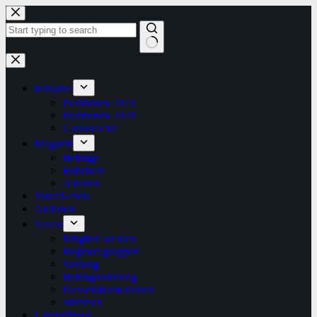
Zum
Inhalt
springen
Keine
Ergebnisse
Initiative
Positionen 2023
Positionen 2020
Grundrechte
Magazin
Beiträge
Rubriken
Autoren
1bis19-Preis
Aktionen
Verein
Mitglied werden
Regionalgruppen
Satzung
Beitragsordnung
Presseinformationen
Stimmen
Unterstützen