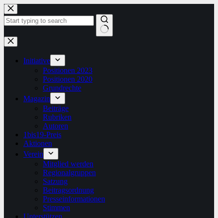
Zum
Inhalt
springen
Keine
Ergebnisse
Initiative
Positionen 2023
Positionen 2020
Grundrechte
Magazin
Beiträge
Rubriken
Autoren
1bis19-Preis
Aktionen
Verein
Mitglied werden
Regionalgruppen
Satzung
Beitragsordnung
Presseinformationen
Stimmen
Unterstützen