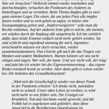
Was wir brauchen? Vielleicht einmal wieder innehalten und
durchschnaufen, versuchen die Positionen des Anderen zu
hinterfragen und zu verstehen. Beim Thema Impfen gibt es zwei
ganz extreme Lager. Die einen, die um jeden Preis alle impfen
lassen wollen und so weit gehen zu sagen, es müsse eine
Zwangsimpfung geben und „Impfverweigerern“ solle man die
Rechte entziehen. Auf der anderen Seite gibt es solche, die meinen,
wir würden durch die Impfung alle umgebracht. Ich bin wirklich
dafür, dass beide Extreme einfach nicht mehr gehört werden. Sie
sind schlicht und ergreifend unsinnig für mich. Irgendwo
zwischendrin müssen wir doch versuchen, wieder
zusammenzukommen. Das Gleiche gilt auch für das Tragen von
Masken und andere Maßnahmen. Warum können wir uns nicht
einigen und sagen: Wer will, der kann. Und wer nicht will, der trägt
– und jetzt bin ich wieder bei der Eigenverantwortung – das eigene
Risiko eventuell krank zu werden. Aber dann geht es schon wieder
los: Die belasten das Gesundheitssystem!
„Wird sich die Gesellschaft je wieder von dieser Panik
in der Pandemie erholen? Ich denke nicht, zumindest
nicht so schnell. Unser altes Leben ist vorüber, es wird
nicht mehr so wie früher sein. Die Urangst vor
Krankheit, Tod und Siechtum wurde geweckt, und die
Politik hat es zugelassen und gefördert, dass diese
Angst tief in die Bevölkerung eingedrungen ist.