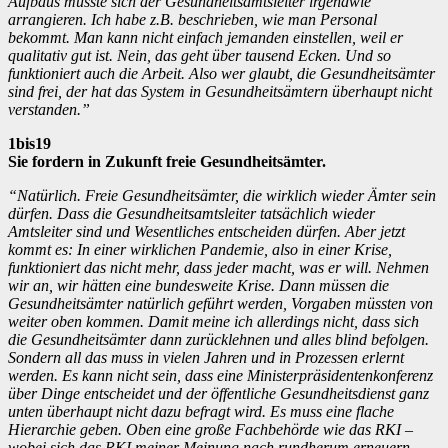
Aufbaus musste sich der Gesundheitsamtsleiter irgendwie
arrangieren. Ich habe z.B. beschrieben, wie man Personal
bekommt. Man kann nicht einfach jemanden einstellen, weil er
qualitativ gut ist. Nein, das geht über tausend Ecken. Und so
funktioniert auch die Arbeit. Also wer glaubt, die Gesundheitsämter
sind frei, der hat das System in Gesundheitsämtern überhaupt nicht
verstanden.”
1bis19
Sie fordern in Zukunft freie Gesundheitsämter.
“Natürlich. Freie Gesundheitsämter, die wirklich wieder Ämter sein
dürfen. Dass die Gesundheitsamtsleiter tatsächlich wieder
Amtsleiter sind und Wesentliches entscheiden dürfen. Aber jetzt
kommt es: In einer wirklichen Pandemie, also in einer Krise,
funktioniert das nicht mehr, dass jeder macht, was er will. Nehmen
wir an, wir hätten eine bundesweite Krise. Dann müssen die
Gesundheitsämter natürlich geführt werden, Vorgaben müssten von
weiter oben kommen. Damit meine ich allerdings nicht, dass sich
die Gesundheitsämter dann zurücklehnen und alles blind befolgen.
Sondern all das muss in vielen Jahren und in Prozessen erlernt
werden. Es kann nicht sein, dass eine Ministerpräsidentenkonferenz
über Dinge entscheidet und der öffentliche Gesundheitsdienst ganz
unten überhaupt nicht dazu befragt wird. Es muss eine flache
Hierarchie geben. Oben eine große Fachbehörde wie das RKI –
wobei sich das RKI meiner Meinung nach rundherum erneuern