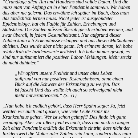
“Grundlage allen Tun und Handelns sind valide Daten. Und die
muss man von Anfang an in einer Pandemie sammeln. Wir haben
das aber nie gelernt. Das erwähne ich später im Buch, dass man
das tatsächlich lernen muss. Nicht jeder ist ausgebildeter
Epidemiologe, hat ein Faible für Zahlen, Erhebungen und
Statistiken. Die Zahlen müssen überall gleich erhoben werden, und
zwar überall, in jedem Gesundheitsamt. Nur aufgrund dieser
Zahlen kann ich Erkenntnisse erlangen und aus diesen Maßnahmen
ableiten. Das wurde aber nicht getan. Ich erinnere daran, ich habe
relativ früh die Inzidenzwerte kritisiert. Ich habe immer gesagt, es
sind nur aufsummiert die positiven Labor-Meldungen. Mehr steckt
da nicht dahinter.“
„Wir opfern unsere Freiheit und unser altes Leben
aufgrund von nur positiven Testergebnissen, ohne einen
Blick auf die Schwere der Erkrankung zu werfen. Das
ist falsch! Und das wollte ich auch so schweigend nicht
mehr mitverantworten.“ (S. 31)
„Nun habe ich endlich gehört, dass Herr Spahn sagte: Ja, jetzt
werden wir auch mal gucken, wie viele Leute krank ins
Krankenhaus gehen. Wer ist schon geimpft? Das finde ich ganz
vernünftig. Aber vor allem freut es mich, dass nun nach so langer
Zeit einer Pandemie endlich die Erkenntnis eintritt, dass nicht der
Inzidenzwert die Mutter aller Zahlen sein kann, sondern dass man