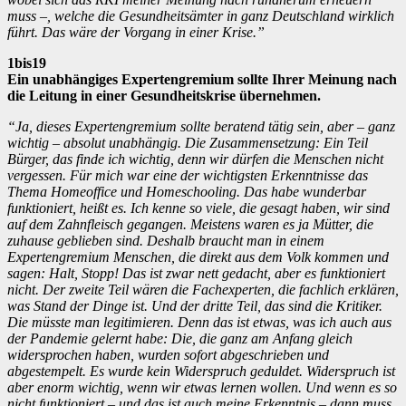
muss –, welche die Gesundheitsämter in ganz Deutschland wirklich
führt. Das wäre der Vorgang in einer Krise.”
1bis19
Ein unabhängiges Expertengremium sollte Ihrer Meinung nach
die Leitung in einer Gesundheitskrise übernehmen.
“Ja, dieses Expertengremium sollte beratend tätig sein, aber – ganz
wichtig – absolut unabhängig. Die Zusammensetzung: Ein Teil
Bürger, das finde ich wichtig, denn wir dürfen die Menschen nicht
vergessen. Für mich war eine der wichtigsten Erkenntnisse das
Thema Homeoffice und Homeschooling. Das habe wunderbar
funktioniert, heißt es. Ich kenne so viele, die gesagt haben, wir sind
auf dem Zahnfleisch gegangen. Meistens waren es ja Mütter, die
zuhause geblieben sind. Deshalb braucht man in einem
Expertengremium Menschen, die direkt aus dem Volk kommen und
sagen: Halt, Stopp! Das ist zwar nett gedacht, aber es funktioniert
nicht. Der zweite Teil wären die Fachexperten, die fachlich erklären,
was Stand der Dinge ist. Und der dritte Teil, das sind die Kritiker.
Die müsste man legitimieren. Denn das ist etwas, was ich auch aus
der Pandemie gelernt habe: Die, die ganz am Anfang gleich
widersprochen haben, wurden sofort abgeschrieben und
abgestempelt. Es wurde kein Widerspruch geduldet. Widerspruch ist
aber enorm wichtig, wenn wir etwas lernen wollen. Und wenn es so
nicht funktioniert – und das ist auch meine Erkenntnis – dann muss