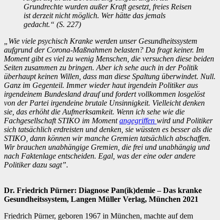
Grundrechte wurden außer Kraft gesetzt, freies Reisen
ist derzeit nicht möglich. Wer hätte das jemals
gedacht.“ (S. 227)
„Wie viele psychisch Kranke werden unser Gesundheitssystem
aufgrund der Corona-Maßnahmen belasten? Da fragt keiner. Im
Moment gibt es viel zu wenig Menschen, die versuchen diese beiden
Seiten zusammen zu bringen. Aber ich sehe auch in der Politik
überhaupt keinen Willen, dass man diese Spaltung überwindet. Null.
Ganz im Gegenteil. Immer wieder haut irgendein Politiker aus
irgendeinem Bundesland drauf und fordert vollkommen losgelöst
von der Partei irgendeine brutale Unsinnigkeit. Vielleicht denken
sie, das erhöht die Aufmerksamkeit. Wenn ich sehe wie die
Fachgesellschaft STIKO im Moment
angegriffen
wird und Politiker
sich tatsächlich erdreisten und denken, sie wüssten es besser als die
STIKO, dann können wir manche Gremien tatsächlich abschaffen.
Wir brauchen unabhängige Gremien, die frei und unabhängig und
nach Faktenlage entscheiden. Egal, was der eine oder andere
Politiker dazu sagt”.
Dr. Friedrich Pürner: Diagnose Pan(ik)demie – Das kranke
Gesundheitssystem, Langen Müller Verlag, München 2021
Friedrich Pürner, geboren 1967 in München, machte auf dem