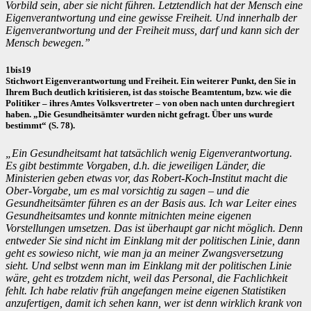
Vorbild sein, aber sie nicht führen. Letztendlich hat der Mensch eine
Eigenverantwortung und eine gewisse Freiheit. Und innerhalb der
Eigenverantwortung und der Freiheit muss, darf und kann sich der
Mensch bewegen.”
1bis19
Stichwort Eigenverantwortung und Freiheit. Ein weiterer Punkt, den Sie in
Ihrem Buch deutlich kritisieren, ist das stoische Beamtentum, bzw. wie die
Politiker – ihres Amtes Volksvertreter – von oben nach unten durchregiert
haben. „Die Gesundheitsämter wurden nicht gefragt. Über uns wurde
bestimmt“ (S. 78).
„Ein Gesundheitsamt hat tatsächlich wenig Eigenverantwortung.
Es gibt bestimmte Vorgaben, d.h. die jeweiligen Länder, die
Ministerien geben etwas vor, das Robert-Koch-Institut macht die
Ober-Vorgabe, um es mal vorsichtig zu sagen – und die
Gesundheitsämter führen es an der Basis aus. Ich war Leiter eines
Gesundheitsamtes und konnte mitnichten meine eigenen
Vorstellungen umsetzen. Das ist überhaupt gar nicht möglich. Denn
entweder Sie sind nicht im Einklang mit der politischen Linie, dann
geht es sowieso nicht, wie man ja an meiner Zwangsversetzung
sieht. Und selbst wenn man im Einklang mit der politischen Linie
wäre, geht es trotzdem nicht, weil das Personal, die Fachlichkeit
fehlt. Ich habe relativ früh angefangen meine eigenen Statistiken
anzufertigen, damit ich sehen kann, wer ist denn wirklich krank von