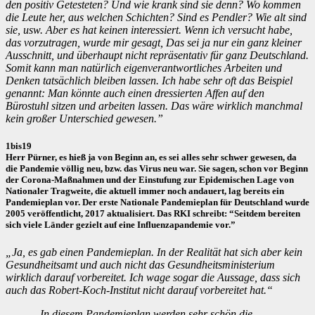
den positiv Getesteten? Und wie krank sind sie denn? Wo kommen
die Leute her, aus welchen Schichten? Sind es Pendler? Wie alt sind
sie, usw. Aber es hat keinen interessiert. Wenn ich versucht habe,
das vorzutragen, wurde mir gesagt, Das sei ja nur ein ganz kleiner
Ausschnitt, und überhaupt nicht repräsentativ für ganz Deutschland.
Somit kann man natürlich eigenverantwortliches Arbeiten und
Denken tatsächlich bleiben lassen. Ich habe sehr oft das Beispiel
genannt: Man könnte auch einen dressierten Affen auf den
Bürostuhl sitzen und arbeiten lassen. Das wäre wirklich manchmal
kein großer Unterschied gewesen.”
1bis19
Herr Pürner, es hieß ja von Beginn an, es sei alles sehr schwer gewesen, da
die Pandemie völlig neu, bzw. das Virus neu war. Sie sagen, schon vor Beginn
der Corona-Maßnahmen und der Einstufung zur Epidemischen Lage von
Nationaler Tragweite, die aktuell immer noch andauert, lag bereits ein
Pandemieplan vor. Der erste Nationale Pandemieplan für Deutschland wurde
2005 veröffentlicht, 2017 aktualisiert. Das RKI schreibt: “Seitdem bereiten
sich viele Länder gezielt auf eine Influenzapandemie vor.”
„Ja, es gab einen Pandemieplan. In der Realität hat sich aber kein
Gesundheitsamt und auch nicht das Gesundheitsministerium
wirklich darauf vorbereitet. Ich wage sogar die Aussage, dass sich
auch das Robert-Koch-Institut nicht darauf vorbereitet hat.“
„In diesem Pandemieplan werden sehr schön die