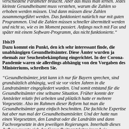
verschiedene Parameter braucht. Aber das muss man lernen. Jedes
kleinste Gesundheitsamt muss verstehen, warum die Zahlen so
erhoben werden müssen. Und dann müssen diese Zahlen
zusammengeführt werden. Das funktioniert natürlich nur mit guten
Programmen. Und die Zahlen müssen schneller übermittelt werden
und nicht so, wie es im Moment passiert. Anfangs noch mit Fax und
später mit einem Software-Programm, das nicht funktionierte.“
1bis19
Dazu kommt ein Punkt, den ich sehr interessant finde, die
unabhängigen Gesundheitsämter. Diese Ämter wurden ja
ehemals zur Seuchenbekämpfung eingerichtet. In der Corona-
Pandemie waren sie allerdings abhängig von den Vorgaben des
Ministeriums, schreiben Sie.
“Gesundheitsämter, jetzt kann ich nur für Bayern sprechen, sind
grundsätzlich abhängig, weil sie vor vielen Jahren in die
Landratsämter eingegliedert wurden. Und somit entstand für die
Gesundheitsämter eine seltsame Situation. Früher konnte der
Amtsleiter relativ frei arbeiten und plötzlich hatte er mehrere
Vorgesetzte. Also im Rahmen dieser Reform hat man die
Gesundheitsämter ganz einfach beschnitten. Die fachliche Expertise
hat aber nun mal der Gesundheitsamtsleiter. Und der hatte nun
einen Vorgesetzten, den Landrat oder die Landrätin und dann
Fachvorgesetzte in den jeweiligen Regierungen. Innerhalb dieses