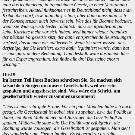
man das legitimieren, in irgendeinem Gesetz, in einer Verordnung
festschreiben. Aktuell funktioniert es in Deutschland nicht, dass man
Kritik üben darf, bzw. man darf schon, aber dann muss man sich
der Konsequenzen auch bewusst sein. Was das für Beamte bedeutet,
wenn sie Widerspruch leisten, nämlich, dass sie irgendwann gar
keine Karriere mehr vor sich haben, weil immer wieder irgendwo
der nächste Vorgesetzte sitzt, der dann entsprechende Beurteilungen
verfasst, das kennen wir mittlerweile. Wenn Sie aber wissen, dass
derjenige, der Sie kritisiert, extra dafür legitimiert wurde, dann hat
es eine ganz andere Bedeutung. Und deshalb wäre das meine Idee
für ein Expertengremium. Ich finde alle drei Bausteine enorm
wichtig.”
1bis19
Im letzten Teil Ihres Buches schreiben Sie, Sie machen sich
tatsächlich Sorgen um unsere Gesellschaft, weil wir sehr
gespalten und angstbesetzt sind. Was wäre ein Schritt, um
gesellschaftlich wieder zusammenzukommen?
“Das ist eine sehr gute Frage. Vor ein paar Monaten habe ich noch
gesagt, die Gesellschaft ist dabei, sich zu spalten, bzw. die Politik ist
dabei, mit ihren Maßnahmen und Aussagen die Gesellschaft zu
spalten. Mittlerweile sage ich: Die Politik war erfolgreich, die
Spaltung wurde vollzogen, die Gesellschaft ist gespalten. Man sieht
das wunderbar am Thema Impfen. Es ist geradezu gruselig.