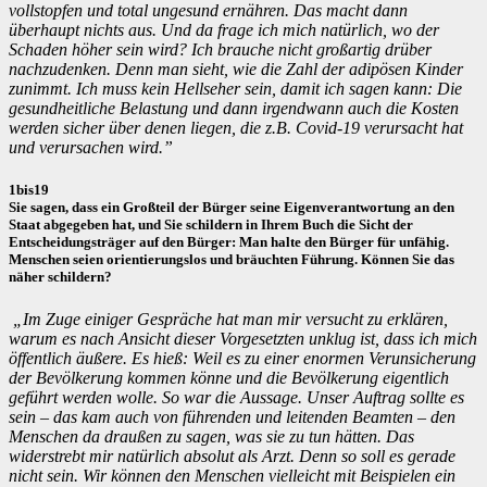
vollstopfen und total ungesund ernähren. Das macht dann
überhaupt nichts aus. Und da frage ich mich natürlich, wo der
Schaden höher sein wird? Ich brauche nicht großartig drüber
nachzudenken. Denn man sieht, wie die Zahl der adipösen Kinder
zunimmt. Ich muss kein Hellseher sein, damit ich sagen kann: Die
gesundheitliche Belastung und dann irgendwann auch die Kosten
werden sicher über denen liegen, die z.B. Covid-19 verursacht hat
und verursachen wird.”
1bis19
Sie sagen, dass ein Großteil der Bürger seine Eigenverantwortung an den
Staat abgegeben hat, und Sie schildern in Ihrem Buch die Sicht der
Entscheidungsträger auf den Bürger: Man halte den Bürger für unfähig.
Menschen seien orientierungslos und bräuchten Führung. Können Sie das
näher schildern?
„Im Zuge einiger Gespräche hat man mir versucht zu erklären,
warum es nach Ansicht dieser Vorgesetzten unklug ist, dass ich mich
öffentlich äußere. Es hieß: Weil es zu einer enormen Verunsicherung
der Bevölkerung kommen könne und die Bevölkerung eigentlich
geführt werden wolle. So war die Aussage. Unser Auftrag sollte es
sein – das kam auch von führenden und leitenden Beamten – den
Menschen da draußen zu sagen, was sie zu tun hätten. Das
widerstrebt mir natürlich absolut als Arzt. Denn so soll es gerade
nicht sein. Wir können den Menschen vielleicht mit Beispielen ein