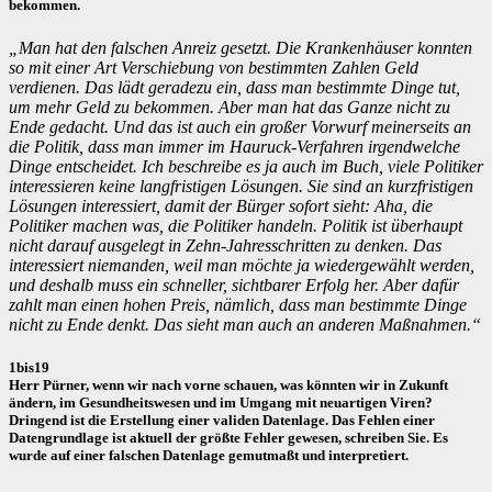
bekommen.
„Man hat den falschen Anreiz gesetzt. Die Krankenhäuser konnten
so mit einer Art Verschiebung von bestimmten Zahlen Geld
verdienen. Das lädt geradezu ein, dass man bestimmte Dinge tut,
um mehr Geld zu bekommen. Aber man hat das Ganze nicht zu
Ende gedacht. Und das ist auch ein großer Vorwurf meinerseits an
die Politik, dass man immer im Hauruck-Verfahren irgendwelche
Dinge entscheidet. Ich beschreibe es ja auch im Buch, viele Politiker
interessieren keine langfristigen Lösungen. Sie sind an kurzfristigen
Lösungen interessiert, damit der Bürger sofort sieht: Aha, die
Politiker machen was, die Politiker handeln. Politik ist überhaupt
nicht darauf ausgelegt in Zehn-Jahresschritten zu denken. Das
interessiert niemanden, weil man möchte ja wiedergewählt werden,
und deshalb muss ein schneller, sichtbarer Erfolg her. Aber dafür
zahlt man einen hohen Preis, nämlich, dass man bestimmte Dinge
nicht zu Ende denkt. Das sieht man auch an anderen Maßnahmen.“
1bis19
Herr Pürner, wenn wir nach vorne schauen, was könnten wir in Zukunft
ändern, im Gesundheitswesen und im Umgang mit neuartigen Viren?
Dringend ist die Erstellung einer validen Datenlage. Das Fehlen einer
Datengrundlage ist aktuell der größte Fehler gewesen, schreiben Sie. Es
wurde auf einer falschen Datenlage gemutmaßt und interpretiert.