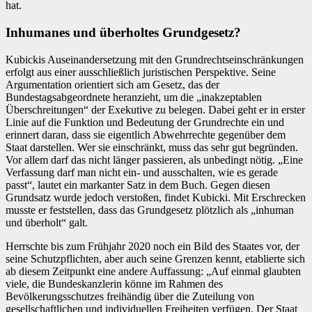
hat.
Inhumanes und überholtes Grundgesetz?
Kubickis Auseinandersetzung mit den Grundrechtseinschränkungen
erfolgt aus einer ausschließlich juristischen Perspektive. Seine
Argumentation orientiert sich am Gesetz, das der
Bundestagsabgeordnete heranzieht, um die „inakzeptablen
Überschreitungen“ der Exekutive zu belegen. Dabei geht er in erster
Linie auf die Funktion und Bedeutung der Grundrechte ein und
erinnert daran, dass sie eigentlich Abwehrrechte gegenüber dem
Staat darstellen. Wer sie einschränkt, muss das sehr gut begründen.
Vor allem darf das nicht länger passieren, als unbedingt nötig. „Eine
Verfassung darf man nicht ein- und ausschalten, wie es gerade
passt“, lautet ein markanter Satz in dem Buch. Gegen diesen
Grundsatz wurde jedoch verstoßen, findet Kubicki. Mit Erschrecken
musste er feststellen, dass das Grundgesetz plötzlich als „inhuman
und überholt“ galt.
Herrschte bis zum Frühjahr 2020 noch ein Bild des Staates vor, der
seine Schutzpflichten, aber auch seine Grenzen kennt, etablierte sich
ab diesem Zeitpunkt eine andere Auffassung: „Auf einmal glaubten
viele, die Bundeskanzlerin könne im Rahmen des
Bevölkerungsschutzes freihändig über die Zuteilung von
gesellschaftlichen und individuellen Freiheiten verfügen. Der Staat