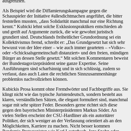
ausgrenzten.
Als Beispiel wird die Diffamierungskampagne gegen die
Schauspieler der Initiative #allesdichtmachen angeführt, die bitter
feststellen mussten, „dass Solidarität manchmal nur eine Richtung
kennt.“ Kubicki lehnt solche Exklusionspraktiken entschieden ab
und greift auf Argumente zurück, die wie gewohnt juristisch
grundiert sind. Deutschlands freiheitlicher Grundordnung sei ein
Kollektivismus fremd, schreibt er: „Das Grundgesetzt hat sich sehr
bewusst von der Idee einer – wie auch immer gearteten – «Volks»-
oder «Schicksalsgemeinschaft distanziert» und den freien, mündigen
Bürger an dessen Stelle gesetzt.“ Mit solchen Kommentaren beweist
der Bundestagsvizepräsident seine ganze Expertise. Seine
Ausführungen sind scharfsinnig und in sich schlüssig, zudem so
verfasst, dass auch Laien die rechtlichen Sinnzusammenhänge
problemlos nachvollziehen können.
Kubickis Prosa kommt ohne Fremdwörter und Fachbegriffe aus. Sie
klingt nicht wie das typische Juristendeutsch, sondern besteht aus
klaren, verständlichen Sätzen, die elegant formuliert sind, manchmal
sogar mit sehr spitzer Feder. Besonders gerne richtet sich diese
gegen den bayerischen Ministerpräsidenten Markus Söder. An
vielen Stellen erscheint der CSU-Hardliner als ein autoritärer
Politiker, der sich weniger an der Verfassung orientiert als an den
Möglichkeiten, Karriere zu machen. Nicht besser kommen