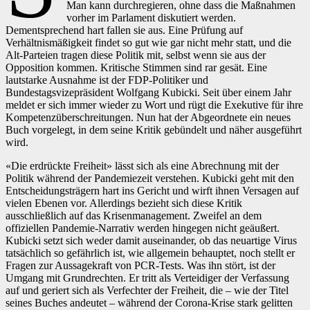
Man kann durchregieren, ohne dass die Maßnahmen
vorher im Parlament diskutiert werden.
Dementsprechend hart fallen sie aus. Eine Prüfung auf
Verhältnismäßigkeit findet so gut wie gar nicht mehr statt, und die
Alt-Parteien tragen diese Politik mit, selbst wenn sie aus der
Opposition kommen. Kritische Stimmen sind rar gesät. Eine
lautstarke Ausnahme ist der FDP-Politiker und
Bundestagsvizepräsident Wolfgang Kubicki. Seit über einem Jahr
meldet er sich immer wieder zu Wort und rügt die Exekutive für ihre
Kompetenzüberschreitungen. Nun hat der Abgeordnete ein neues
Buch vorgelegt, in dem seine Kritik gebündelt und näher ausgeführt
wird.
«Die erdrückte Freiheit» lässt sich als eine Abrechnung mit der
Politik während der Pandemiezeit verstehen. Kubicki geht mit den
Entscheidungsträgern hart ins Gericht und wirft ihnen Versagen auf
vielen Ebenen vor. Allerdings bezieht sich diese Kritik
ausschließlich auf das Krisenmanagement. Zweifel an dem
offiziellen Pandemie-Narrativ werden hingegen nicht geäußert.
Kubicki setzt sich weder damit auseinander, ob das neuartige Virus
tatsächlich so gefährlich ist, wie allgemein behauptet, noch stellt er
Fragen zur Aussagekraft von PCR-Tests. Was ihn stört, ist der
Umgang mit Grundrechten. Er tritt als Verteidiger der Verfassung
auf und geriert sich als Verfechter der Freiheit, die – wie der Titel
seines Buches andeutet – während der Corona-Krise stark gelitten