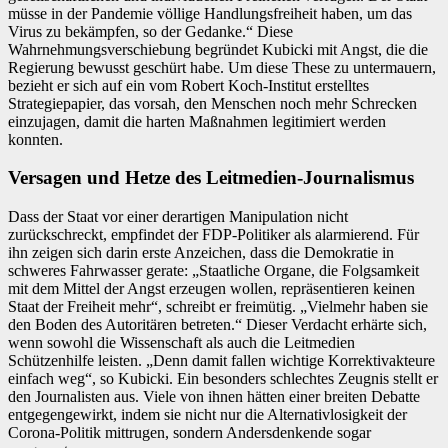
müsse in der Pandemie völlige Handlungsfreiheit haben, um das
Virus zu bekämpfen, so der Gedanke.“ Diese
Wahrnehmungsverschiebung begründet Kubicki mit Angst, die die
Regierung bewusst geschürt habe. Um diese These zu untermauern,
bezieht er sich auf ein vom Robert Koch-Institut erstelltes
Strategiepapier, das vorsah, den Menschen noch mehr Schrecken
einzujagen, damit die harten Maßnahmen legitimiert werden
konnten.
Versagen und Hetze des Leitmedien-Journalismus
Dass der Staat vor einer derartigen Manipulation nicht
zurückschreckt, empfindet der FDP-Politiker als alarmierend. Für
ihn zeigen sich darin erste Anzeichen, dass die Demokratie in
schweres Fahrwasser gerate: „Staatliche Organe, die Folgsamkeit
mit dem Mittel der Angst erzeugen wollen, repräsentieren keinen
Staat der Freiheit mehr“, schreibt er freimütig. „Vielmehr haben sie
den Boden des Autoritären betreten.“ Dieser Verdacht erhärte sich,
wenn sowohl die Wissenschaft als auch die Leitmedien
Schützenhilfe leisten. „Denn damit fallen wichtige Korrektivakteure
einfach weg“, so Kubicki. Ein besonders schlechtes Zeugnis stellt er
den Journalisten aus. Viele von ihnen hätten einer breiten Debatte
entgegengewirkt, indem sie nicht nur die Alternativlosigkeit der
Corona-Politik mittrugen, sondern Andersdenkende sogar