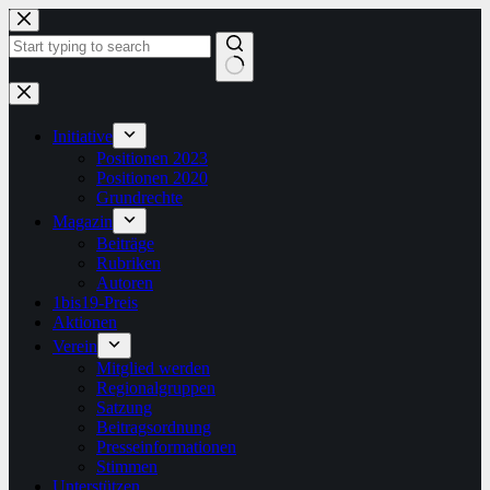
Zum
Inhalt
springen
Keine
Ergebnisse
Initiative
Positionen 2023
Positionen 2020
Grundrechte
Magazin
Beiträge
Rubriken
Autoren
1bis19-Preis
Aktionen
Verein
Mitglied werden
Regionalgruppen
Satzung
Beitragsordnung
Presseinformationen
Stimmen
Unterstützen