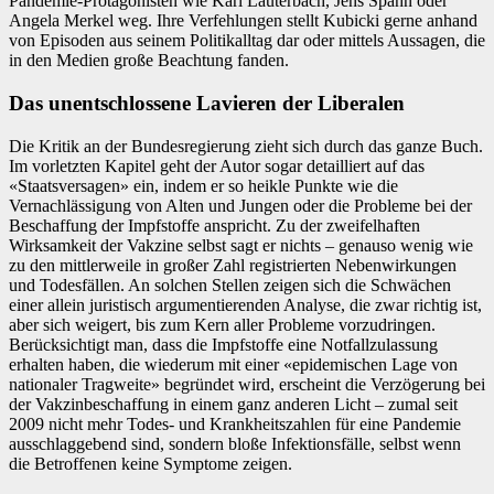
Pandemie-Protagonisten wie Karl Lauterbach, Jens Spahn oder
Angela Merkel weg. Ihre Verfehlungen stellt Kubicki gerne anhand
von Episoden aus seinem Politikalltag dar oder mittels Aussagen, die
in den Medien große Beachtung fanden.
Das unentschlossene Lavieren der Liberalen
Die Kritik an der Bundesregierung zieht sich durch das ganze Buch.
Im vorletzten Kapitel geht der Autor sogar detailliert auf das
«Staatsversagen» ein, indem er so heikle Punkte wie die
Vernachlässigung von Alten und Jungen oder die Probleme bei der
Beschaffung der Impfstoffe anspricht. Zu der zweifelhaften
Wirksamkeit der Vakzine selbst sagt er nichts – genauso wenig wie
zu den mittlerweile in großer Zahl registrierten Nebenwirkungen
und Todesfällen. An solchen Stellen zeigen sich die Schwächen
einer allein juristisch argumentierenden Analyse, die zwar richtig ist,
aber sich weigert, bis zum Kern aller Probleme vorzudringen.
Berücksichtigt man, dass die Impfstoffe eine Notfallzulassung
erhalten haben, die wiederum mit einer «epidemischen Lage von
nationaler Tragweite» begründet wird, erscheint die Verzögerung bei
der Vakzinbeschaffung in einem ganz anderen Licht – zumal seit
2009 nicht mehr Todes- und Krankheitszahlen für eine Pandemie
ausschlaggebend sind, sondern bloße Infektionsfälle, selbst wenn
die Betroffenen keine Symptome zeigen.