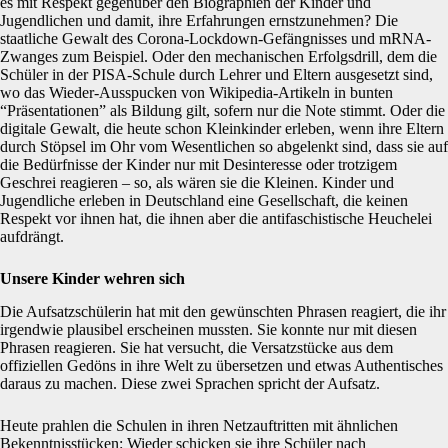
es mit Respekt gegenüber den Biographien der Kinder und
Jugendlichen und damit, ihre Erfahrungen ernstzunehmen? Die
staatliche Gewalt des Corona-Lockdown-Gefängnisses und mRNA-
Zwanges zum Beispiel. Oder den mechanischen Erfolgsdrill, dem die
Schüler in der PISA-Schule durch Lehrer und Eltern ausgesetzt sind,
wo das Wieder-Ausspucken von Wikipedia-Artikeln in bunten
“Präsentationen” als Bildung gilt, sofern nur die Note stimmt. Oder die
digitale Gewalt, die heute schon Kleinkinder erleben, wenn ihre Eltern
durch Stöpsel im Ohr vom Wesentlichen so abgelenkt sind, dass sie auf
die Bedürfnisse der Kinder nur mit Desinteresse oder trotzigem
Geschrei reagieren – so, als wären sie die Kleinen. Kinder und
Jugendliche erleben in Deutschland eine Gesellschaft, die keinen
Respekt vor ihnen hat, die ihnen aber die antifaschistische Heuchelei
aufdrängt.
Unsere Kinder wehren sich
Die Aufsatzschülerin hat mit den gewünschten Phrasen reagiert, die ihr
irgendwie plausibel erscheinen mussten. Sie konnte nur mit diesen
Phrasen reagieren. Sie hat versucht, die Versatzstücke aus dem
offiziellen Gedöns in ihre Welt zu übersetzen und etwas Authentisches
daraus zu machen. Diese zwei Sprachen spricht der Aufsatz.
Heute prahlen die Schulen in ihren Netzauftritten mit ähnlichen
Bekenntnisstücken: Wieder schicken sie ihre Schüler nach