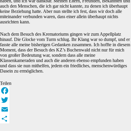
haben, und ich war dankbar. Meinen Eltern, Freunden, Bekannten und
auch den Menschen, die ich gar nicht kannte, zu denen ich überhaupt
keine Beziehung hatte. Aber nun stellte ich fest, dass wir doch alle
miteinander verbunden waren, dass einer allein überhaupt nichts
ausrichten kann.
Nach dem Besuch des Krematoriums gingen wir zum Appellplatz
hinauf. Die Glocke vom Turm schlug. Ihr Klang war so dumpf, und er
fasste alle meine bisherigen Gedanken zusammen. Ich hoffte in diesem
Moment, dass der Besuch des KZ’s Buchenwald nicht nur für mich
von großer Bedeutung war, sondern dass alle meine
Klassenkameraden und auch die anderen ebenso empfunden haben
und dass sie nun mithelfen, jedem ein friedliches, menschenwürdiges
Dasein zu ermöglichen.
Teilen
F
a
T
c
w
E
e
i
m
T