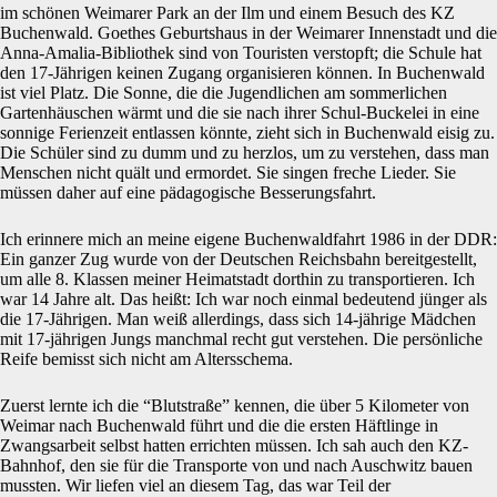
im schönen Weimarer Park an der Ilm und einem Besuch des KZ
Buchenwald. Goethes Geburtshaus in der Weimarer Innenstadt und die
Anna-Amalia-Bibliothek sind von Touristen verstopft; die Schule hat
den 17-Jährigen keinen Zugang organisieren können. In Buchenwald
ist viel Platz. Die Sonne, die die Jugendlichen am sommerlichen
Gartenhäuschen wärmt und die sie nach ihrer Schul-Buckelei in eine
sonnige Ferienzeit entlassen könnte, zieht sich in Buchenwald eisig zu.
Die Schüler sind zu dumm und zu herzlos, um zu verstehen, dass man
Menschen nicht quält und ermordet. Sie singen freche Lieder. Sie
müssen daher auf eine pädagogische Besserungsfahrt.
Ich erinnere mich an meine eigene Buchenwaldfahrt 1986 in der DDR:
Ein ganzer Zug wurde von der Deutschen Reichsbahn bereitgestellt,
um alle 8. Klassen meiner Heimatstadt dorthin zu transportieren. Ich
war 14 Jahre alt. Das heißt: Ich war noch einmal bedeutend jünger als
die 17-Jährigen. Man weiß allerdings, dass sich 14-jährige Mädchen
mit 17-jährigen Jungs manchmal recht gut verstehen. Die persönliche
Reife bemisst sich nicht am Altersschema.
Zuerst lernte ich die “Blutstraße” kennen, die über 5 Kilometer von
Weimar nach Buchenwald führt und die die ersten Häftlinge in
Zwangsarbeit selbst hatten errichten müssen. Ich sah auch den KZ-
Bahnhof, den sie für die Transporte von und nach Auschwitz bauen
mussten. Wir liefen viel an diesem Tag, das war Teil der