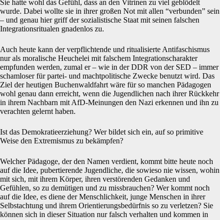
Sie hatte wohl das Gefühl, dass an den Vitrinen zu viel geblödelt
wurde. Dabei wollte sie in ihrer großen Not mit allen “verbunden” sein
– und genau hier griff der sozialistische Staat mit seinen falschen
Integrationsritualen gnadenlos zu.
Auch heute kann der verpflichtende und ritualisierte Antifaschismus
nur als moralische Heuchelei mit falschem Integrationscharakter
empfunden werden, zumal er – wie in der DDR von der SED – immer
schamloser für partei- und machtpolitische Zwecke benutzt wird. Das
Ziel der heutigen Buchenwaldfahrt wäre für so manchen Pädagogen
wohl genau dann erreicht, wenn die Jugendlichen nach ihrer Rückkehr
in ihrem Nachbarn mit AfD-Meinungen den Nazi erkennen und ihn zu
verachten gelernt haben.
Ist das Demokratieerziehung? Wer bildet sich ein, auf so primitive
Weise den Extremismus zu bekämpfen?
Welcher Pädagoge, der den Namen verdient, kommt bitte heute noch
auf die Idee, pubertierende Jugendliche, die sowieso nie wissen, wohin
mit sich, mit ihrem Körper, ihren verstörenden Gedanken und
Gefühlen, so zu demütigen und zu missbrauchen? Wer kommt noch
auf die Idee, es diene der Menschlichkeit, junge Menschen in ihrer
Selbstachtung und ihrem Orientierungsbedürfnis so zu verletzen? Sie
können sich in dieser Situation nur falsch verhalten und kommen in