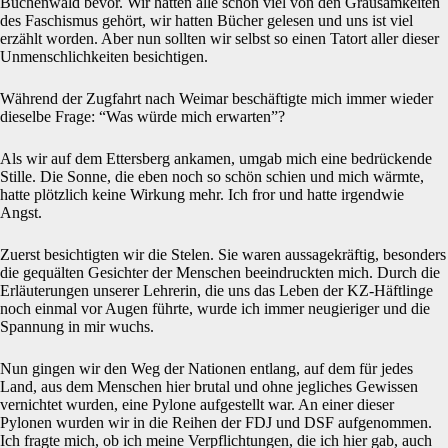
Buchenwald bevor. Wir hatten alle schon viel von den Grausamkeiten
des Faschismus gehört, wir hatten Bücher gelesen und uns ist viel
erzählt worden. Aber nun sollten wir selbst so einen Tatort aller dieser
Unmenschlichkeiten besichtigen.
Während der Zugfahrt nach Weimar beschäftigte mich immer wieder
dieselbe Frage: “Was würde mich erwarten”?
Als wir auf dem Ettersberg ankamen, umgab mich eine bedrückende
Stille. Die Sonne, die eben noch so schön schien und mich wärmte,
hatte plötzlich keine Wirkung mehr. Ich fror und hatte irgendwie
Angst.
Zuerst besichtigten wir die Stelen. Sie waren aussagekräftig, besonders
die gequälten Gesichter der Menschen beeindruckten mich. Durch die
Erläuterungen unserer Lehrerin, die uns das Leben der KZ-Häftlinge
noch einmal vor Augen führte, wurde ich immer neugieriger und die
Spannung in mir wuchs.
Nun gingen wir den Weg der Nationen entlang, auf dem für jedes
Land, aus dem Menschen hier brutal und ohne jegliches Gewissen
vernichtet wurden, eine Pylone aufgestellt war. An einer dieser
Pylonen wurden wir in die Reihen der FDJ und DSF aufgenommen.
Ich fragte mich, ob ich meine Verpflichtungen, die ich hier gab, auch