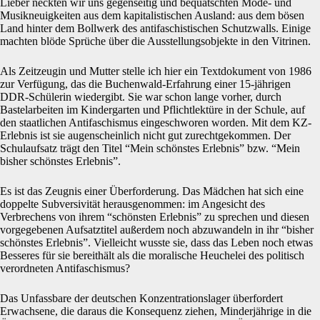
Lieber neckten wir uns gegenseitig und bequatschten Mode- und
Musikneuigkeiten aus dem kapitalistischen Ausland: aus dem bösen
Land hinter dem Bollwerk des antifaschistischen Schutzwalls. Einige
machten blöde Sprüche über die Ausstellungsobjekte in den Vitrinen.
Als Zeitzeugin und Mutter stelle ich hier ein Textdokument von 1986
zur Verfügung, das die Buchenwald-Erfahrung einer 15-jährigen
DDR-Schülerin wiedergibt. Sie war schon lange vorher, durch
Bastelarbeiten im Kindergarten und Pflichtlektüre in der Schule, auf
den staatlichen Antifaschismus eingeschworen worden. Mit dem KZ-
Erlebnis ist sie augenscheinlich nicht gut zurechtgekommen. Der
Schulaufsatz trägt den Titel “Mein schönstes Erlebnis” bzw. “Mein
bisher schönstes Erlebnis”.
Es ist das Zeugnis einer Überforderung. Das Mädchen hat sich eine
doppelte Subversivität herausgenommen: im Angesicht des
Verbrechens von ihrem “schönsten Erlebnis” zu sprechen und diesen
vorgegebenen Aufsatztitel außerdem noch abzuwandeln in ihr “bisher
schönstes Erlebnis”. Vielleicht wusste sie, dass das Leben noch etwas
Besseres für sie bereithält als die moralische Heuchelei des politisch
verordneten Antifaschismus?
Das Unfassbare der deutschen Konzentrationslager überfordert
Erwachsene, die daraus die Konsequenz ziehen, Minderjährige in die