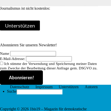
b
t
a
e
Journalismus ist nicht kostenlos:
o
t
i
i
o
e
l
l
Unterstützen
k
r
e
n
Abonnieren Sie unseren Newsletter!
Name
E-Mail-Adresse:
Ich stimme der Verwendung und Speicherung meiner Daten
zum Zwecke der Bearbeitung dieser Anfrage gem. DSGVO zu.
Datenschutz
Impressum
Unterstützen
Autoren
Search
Suche
for:
Copyright © 2026 1bis19 – Magazin für demokratische