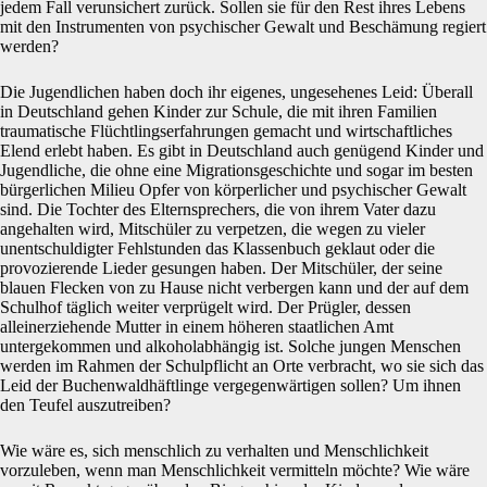
jedem Fall verunsichert zurück. Sollen sie für den Rest ihres Lebens
mit den Instrumenten von psychischer Gewalt und Beschämung regiert
werden?
Die Jugendlichen haben doch ihr eigenes, ungesehenes Leid: Überall
in Deutschland gehen Kinder zur Schule, die mit ihren Familien
traumatische Flüchtlingserfahrungen gemacht und wirtschaftliches
Elend erlebt haben. Es gibt in Deutschland auch genügend Kinder und
Jugendliche, die ohne eine Migrationsgeschichte und sogar im besten
bürgerlichen Milieu Opfer von körperlicher und psychischer Gewalt
sind. Die Tochter des Elternsprechers, die von ihrem Vater dazu
angehalten wird, Mitschüler zu verpetzen, die wegen zu vieler
unentschuldigter Fehlstunden das Klassenbuch geklaut oder die
provozierende Lieder gesungen haben. Der Mitschüler, der seine
blauen Flecken von zu Hause nicht verbergen kann und der auf dem
Schulhof täglich weiter verprügelt wird. Der Prügler, dessen
alleinerziehende Mutter in einem höheren staatlichen Amt
untergekommen und alkoholabhängig ist. Solche jungen Menschen
werden im Rahmen der Schulpflicht an Orte verbracht, wo sie sich das
Leid der Buchenwaldhäftlinge vergegenwärtigen sollen? Um ihnen
den Teufel auszutreiben?
Wie wäre es, sich menschlich zu verhalten und Menschlichkeit
vorzuleben, wenn man Menschlichkeit vermitteln möchte? Wie wäre