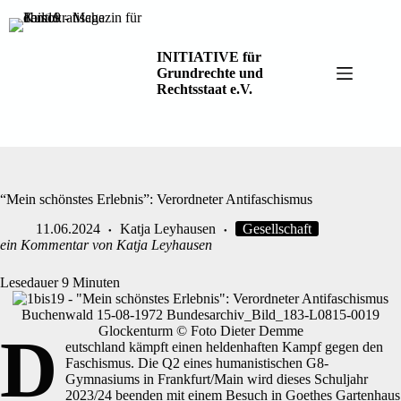
Zum
Inhalt
springen
INITIATIVE für
Grundrechte und
Rechtsstaat e.V.
“Mein schönstes Erlebnis”: Verordneter Antifaschismus
11.06.2024
Katja Leyhausen
Gesellschaft
ein Kommentar von Katja Leyhausen
Lesedauer
9
Minuten
Buchenwald 15-08-1972 Bundesarchiv_Bild_183-L0815-0019
Glockenturm © Foto Dieter Demme
D
eutschland kämpft einen heldenhaften Kampf gegen den
Faschismus. Die Q2 eines humanistischen G8-
Gymnasiums in Frankfurt/Main wird dieses Schuljahr
2023/24 beenden mit einem Besuch in Goethes Gartenhaus