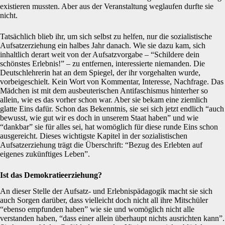
existieren mussten. Aber aus der Veranstaltung weglaufen durfte sie
nicht.
Tatsächlich blieb ihr, um sich selbst zu helfen, nur die sozialistische
Aufsatzerziehung ein halbes Jahr danach. Wie sie dazu kam, sich
inhaltlich derart weit von der Aufsatzvorgabe – “Schildere dein
schönstes Erlebnis!” – zu entfernen, interessierte niemanden. Die
Deutschlehrerin hat an dem Spiegel, der ihr vorgehalten wurde,
vorbeigeschielt. Kein Wort von Kommentar, Interesse, Nachfrage. Das
Mädchen ist mit dem ausbeuterischen Antifaschismus hinterher so
allein, wie es das vorher schon war. Aber sie bekam eine ziemlich
glatte Eins dafür. Schon das Bekenntnis, sie sei sich jetzt endlich “auch
bewusst, wie gut wir es doch in unserem Staat haben” und wie
“dankbar” sie für alles sei, hat womöglich für diese runde Eins schon
ausgereicht. Dieses wichtigste Kapitel in der sozialistischen
Aufsatzerziehung trägt die Überschrift: “Bezug des Erlebten auf
eigenes zukünftiges Leben”.
Ist das Demokratieerziehung?
An dieser Stelle der Aufsatz- und Erlebnispädagogik macht sie sich
auch Sorgen darüber, dass vielleicht doch nicht all ihre Mitschüler
“ebenso empfunden haben” wie sie und womöglich nicht alle
verstanden haben, “dass einer allein überhaupt nichts ausrichten kann”.