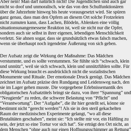
Aber nein! Man darf natürlich nicht! Die Jugendlichen sind auch gar
nicht so doof und unmoralisch, wie das von den Schulfunktionären
über die Jahrzehnte hinweg bis heute vorausgesetzt wird. Sie spüren
ganz genau, dass man den Opfern an diesem Ort solche Frotzeleien
nicht zumuten kann, dass Lachen, Blödeln, Ablenken eine völlig
situationsunangemessene Reaktion ist, weil sie nicht nur die Opfer,
sondern auch sie selbst in ihrer eigenen, lebendigen Menschlichkeit
verletzt. Sie ahnen sogar, dass sie grundsätzlich etwas falsch machen,
wenn sie überhaupt noch irgendeine Äußerung von sich geben.
Der Aufsatz zeigt die Wirkung der Maßnahme: Das Mädchen
verstummte, und es sollte verstummen. Sie fühlte sich “schwach, klein
und unnütz”, weil sie sich schwach, klein und unnützfühlen sollte. Für
diese Wirkung braucht es ausdrücklich nicht die sozialistischen
Monumente und Rituale. Der emotionale Druck genügt. Das Mädchen
zeichnet im Aufsatz präzise den Rundgang und Leidensweg nach, den
sie im Lager gehen musste. Die vorgegebene Erlebnissemantik des
obligatorischen Aufsatztitels bringt sie dazu, von ihrer “Spannung” und
“Neugierde” zu reden, die schwere Belastung von “Pflicht” und
“Verantwortung”. Der “Aufgabe”, die ihr hier gestellt sei, könne sie
bestimmt nicht “gerecht werden”! Als sie in den steril gekachelten
Raum der medizinischen Experimente gelangt, “wo all diese
Brutalitäten geschahen”, meint sie: “Ich stellte mir vor, ein Häftling zu
sein, der jetzt so eine Tortur vor sich hat”. Sie erträgt den Ort nicht, an
dem Menschen “ohne auch nur einen Hoffnungsschimmer an Rettung”