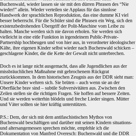
Buchenwald, wieder lassen sie sie mit den dürren Phrasen des “Nie
wieder!” allein. Wieder verteilen sie Applaus für das sinnlose
Handwerk der sprachlichen Reproduktion, das eine dumme KI viel
besser beherrscht. Für die Schüler sind die Phrasen ein Weg, sich den
existenzbedrohenden Übergriff der Polit-Maschine vom Leibe zu
halten. Manche werden sich nie davon erholen. Sie werden sich
vielleicht in eine eitle Funktion in irgendeinem Public-Private-
Partnership hochbeugen und von hier aus, in verordneter ideologischer
Kälte, ihre eigenen Kinder selbst wieder nach Buchenwald schicken –
geschlagene Kinder, die die Kette der Gewalt nicht unterbrechen.
Doch es ist lange nicht ausgemacht, dass alle Jugendlichen aus der
missbräuchlichen Maßnahme mit gebrochenem Rückgrat
zurückkommen. In dem historischen Zeugnis aus der DDR sieht man:
Unsere Kinder wehren sich. Sie brüten – auch wenn sie an der
Oberfläche brav sind – subtile Subversivitäten aus. Zwischen den
Zeilen stellen sie die richtigen Fragen. Sie hoffen auf bessere Zeiten.
Und sie werden weiterhin blödeln und freche Lieder singen. Mütter
und Väter sollten sie hier kräftig unterstützen.
P.S.: Dem, der sich mit dem antifaschistischen Mythos von
Buchenwald beschäftigen und darüber mit seinen Kindern situations-
und altersangemessen sprechen möchte, empfehle ich die
Dokumentation von Manfred Overesch: Buchenwald und die DDR