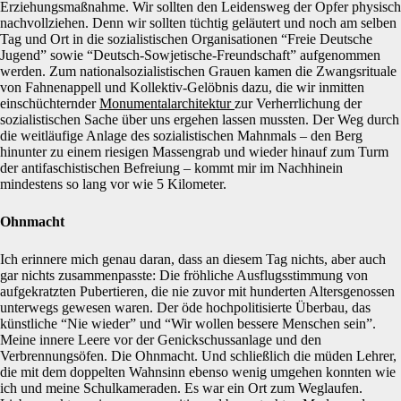
Erziehungsmaßnahme. Wir sollten den Leidensweg der Opfer physisch
nachvollziehen. Denn wir sollten tüchtig geläutert und noch am selben
Tag und Ort in die sozialistischen Organisationen “Freie Deutsche
Jugend” sowie “Deutsch-Sowjetische-Freundschaft” aufgenommen
werden. Zum nationalsozialistischen Grauen kamen die Zwangsrituale
von Fahnenappell und Kollektiv-Gelöbnis dazu, die wir inmitten
einschüchternder
Monumentalarchitektur
zur Verherrlichung der
sozialistischen Sache über uns ergehen lassen mussten. Der Weg durch
die weitläufige Anlage des sozialistischen Mahnmals – den Berg
hinunter zu einem riesigen Massengrab und wieder hinauf zum Turm
der antifaschistischen Befreiung – kommt mir im Nachhinein
mindestens so lang vor wie 5 Kilometer.
Ohnmacht
Ich erinnere mich genau daran, dass an diesem Tag nichts, aber auch
gar nichts zusammenpasste: Die fröhliche Ausflugsstimmung von
aufgekratzten Pubertieren, die nie zuvor mit hunderten Altersgenossen
unterwegs gewesen waren. Der öde hochpolitisierte Überbau, das
künstliche “Nie wieder” und “Wir wollen bessere Menschen sein”.
Meine innere Leere vor der Genickschussanlage und den
Verbrennungsöfen. Die Ohnmacht. Und schließlich die müden Lehrer,
die mit dem doppelten Wahnsinn ebenso wenig umgehen konnten wie
ich und meine Schulkameraden. Es war ein Ort zum Weglaufen.