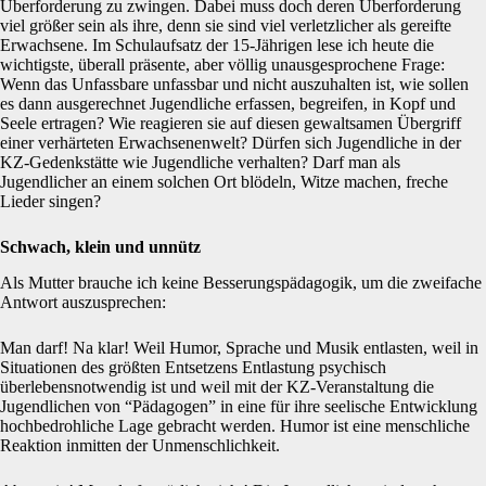
Überforderung zu zwingen. Dabei muss doch deren Überforderung
viel größer sein als ihre, denn sie sind viel verletzlicher als gereifte
Erwachsene. Im Schulaufsatz der 15-Jährigen lese ich heute die
wichtigste, überall präsente, aber völlig unausgesprochene Frage:
Wenn das Unfassbare unfassbar und nicht auszuhalten ist, wie sollen
es dann ausgerechnet Jugendliche erfassen, begreifen, in Kopf und
Seele ertragen? Wie reagieren sie auf diesen gewaltsamen Übergriff
einer verhärteten Erwachsenenwelt? Dürfen sich Jugendliche in der
KZ-Gedenkstätte wie Jugendliche verhalten? Darf man als
Jugendlicher an einem solchen Ort blödeln, Witze machen, freche
Lieder singen?
Schwach, klein und unnütz
Als Mutter brauche ich keine Besserungspädagogik, um die zweifache
Antwort auszusprechen:
Man darf! Na klar! Weil Humor, Sprache und Musik entlasten, weil in
Situationen des größten Entsetzens Entlastung psychisch
überlebensnotwendig ist und weil mit der KZ-Veranstaltung die
Jugendlichen von “Pädagogen” in eine für ihre seelische Entwicklung
hochbedrohliche Lage gebracht werden. Humor ist eine menschliche
Reaktion inmitten der Unmenschlichkeit.