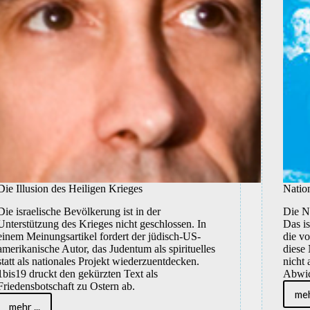
Die Illusion des Heiligen Krieges
Nation
Die israelische Bevölkerung ist in der
Die N
Unterstützung des Krieges nicht geschlossen. In
Das i
einem Meinungsartikel fordert der jüdisch-US-
die v
amerikanische Autor, das Judentum als spirituelles
diese 
statt als nationales Projekt wiederzuentdecken.
nicht 
1bis19 druckt den gekürzten Text als
Abwic
Friedensbotschaft zu Ostern ab.
meh
mehr ...