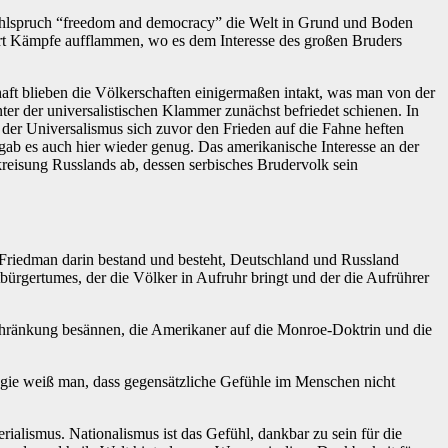
m Wahlspruch “freedom and democracy” die Welt in Grund und Boden
dort Kämpfe aufflammen, wo es dem Interesse des großen Bruders
aft blieben die Völkerschaften einigermaßen intakt, was man von der
r der universalistischen Klammer zunächst befriedet schienen. In
 der Universalismus sich zuvor den Frieden auf die Fahne heften
gab es auch hier wieder genug. Das amerikanische Interesse an der
reisung Russlands ab, dessen serbisches Brudervolk sein
e Friedman darin bestand und besteht, Deutschland und Russland
ürgertumes, der die Völker in Aufruhr bringt und der die Aufrührer
beschränkung besännen, die Amerikaner auf die Monroe-Doktrin und die
.
logie weiß man, dass gegensätzliche Gefühle im Menschen nicht
rialismus. Nationalismus ist das Gefühl, dankbar zu sein für die