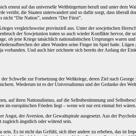
der sich erneut auf das universelle Weltbürgertum beruft und unter de
e verübt, die Staaten unterwandert und so dafür sorgt, dass überall 
s nicht “Die Nation”, sondern “Der Fürst”.
ieges vergleichsweise provinziell aus. Unter der sowjetischen Herrsch
ruch der Sowjetunion traten so auch wieder Konflikte hervor, die unte
ge, ob jene Kriege tatsächlich nationalistischen Ursprunges waren und
Wiederaufbrechen der alten Wunden seine Finger im Spiel hatte. Lügen 
 vorhanden. Und auch hier zeichnete sich bereits der Anfang der Eink
an der Schwelle zur Fortsetzung der Weltkriege, deren Ziel nach Georg
ichern. Wiederum ist es der Universalismus und der Gedanke des Weltb
stischen, auf ihren Nationalismus, auf die Selbstbestimmung und Selbst
en im europäischen Frieden liegt – wenn wir nur erst einmal frei wären
er Angst, der Aversion, der Gewaltspirale ausgesetzt. Aus der Psycho
t zugleich ängstlich oder wütend sein.
sein. Es ist nicht das Gefühl, sich über andere zu erheben, das ist Impe