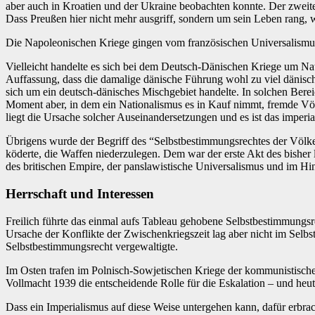
aber auch in Kroatien und der Ukraine beobachten konnte. Der zweit
Dass Preußen hier nicht mehr ausgriff, sondern um sein Leben rang, w
Die Napoleonischen Kriege gingen vom französischen Universalismus
Vielleicht handelte es sich bei dem Deutsch-Dänischen Kriege um Nat
Auffassung, dass die damalige dänische Führung wohl zu viel dänisch
sich um ein deutsch-dänisches Mischgebiet handelte. In solchen Bere
Moment aber, in dem ein Nationalismus es in Kauf nimmt, fremde Völk
liegt die Ursache solcher Auseinandersetzungen und es ist das imperia
Übrigens wurde der Begriff des “Selbstbestimmungsrechtes der Völke
köderte, die Waffen niederzulegen. Dem war der erste Akt des bisher
des britischen Empire, der panslawistische Universalismus und im Hin
Herrschaft und Interessen
Freilich führte das einmal aufs Tableau gehobene Selbstbestimmungsre
Ursache der Konflikte der Zwischenkriegszeit lag aber nicht im Selbs
Selbstbestimmungsrecht vergewaltigte.
Im Osten trafen im Polnisch-Sowjetischen Kriege der kommunistische 
Vollmacht 1939 die entscheidende Rolle für die Eskalation – und heu
Dass ein Imperialismus auf diese Weise untergehen kann, dafür erbrac