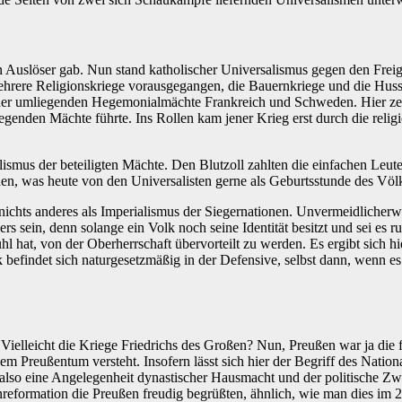
en Auslöser gab. Nun stand katholischer Universalismus gegen den Frei
rere Religionskriege vorausgegangen, die Bauernkriege und die Hussi
er umliegenden Hegemonialmächte Frankreich und Schweden. Hier zeigte 
liegenden Mächte führte. Ins Rollen kam jener Krieg erst durch die reli
smus der beteiligten Mächte. Den Blutzoll zahlten die einfachen Leute
n, was heute von den Universalisten gerne als Geburtsstunde des Völke
nichts anderes als Imperialismus der Siegernationen. Unvermeidlicher
ers sein, denn solange ein Volk noch seine Identität besitzt und sei e
ühl hat, von der Oberherrschaft übervorteilt zu werden. Es ergibt sich 
befindet sich naturgesetzmäßig in der Defensive, selbst dann, wenn e
Vielleicht die Kriege Friedrichs des Großen? Nun, Preußen war ja die f
em Preußentum versteht. Insofern lässt sich hier der Begriff des Nati
, also eine Angelegenheit dynastischer Hausmacht und der politische Z
nreformation die Preußen freudig begrüßten, ähnlich, wie man dies im 