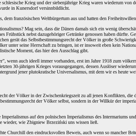
e schlesische Krieg und der siebenjährige Krieg waren wiederum von 
urde in Kunersdorf versinnbildlicht.
, dem französischen Weltbürgertum aus und hatten den Freiheitswille
ionalismus? Mag sein, dass die Dänen damals sich ein wenig überschätz
es Frühstück nebst dazugehöriger Getränke genossen haben dürfte. Gew
ichen gerät das Selbstbestimmungsrecht der Völker in große Schwierig
er unter seine Herrschaft zu bringen, ist er insoweit eben kein Natio
listische Moment, das hier den Ausschlag gibt.
r”, wenn auch ideell immer vorhanden, erst im Jahre 1918 zum völkerr
 letzten 30-jährigen Krieges vorausgegangen, dessen Auslöser wiederum
tergrund jener plutokratische Universalismus, mit dem wir es heute wei
cht der Völker in der Zwischenkriegszeit zu all jenen Konflikten, die
tbestimmungsrecht der Völker selbst, sondern in der Willkür der imper
Imperialismus auf den polnischen Imperialismus des Intermariums und 
te wieder, wie Zbigniew Brzeziński uns wissen ließ.
hte Churchill den eindrucksvollen Beweis, auch wenn so mancher Brite 