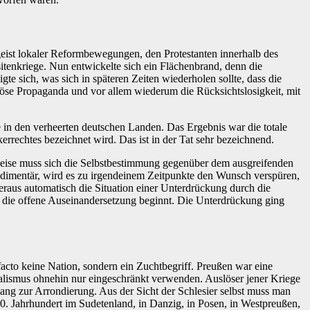
geist lokaler Reformbewegungen, den Protestanten innerhalb des
tenkriege. Nun entwickelte sich ein Flächenbrand, denn die
sich, was sich in späteren Zeiten wiederholen sollte, dass die
giöse Propaganda und vor allem wiederum die Rücksichtslosigkeit, mit
 in den verheerten deutschen Landen. Das Ergebnis war die totale
rrechtes bezeichnet wird. Das ist in der Tat sehr bezeichnend.
weise muss sich die Selbstbestimmung gegenüber dem ausgreifenden
s rudimentär, wird es zu irgendeinem Zeitpunkte den Wunsch verspüren,
hieraus automatisch die Situation einer Unterdrückung durch die
s die offene Auseinandersetzung beginnt. Die Unterdrückung ging
acto keine Nation, sondern ein Zuchtbegriff. Preußen war eine
onalismus ohnehin nur eingeschränkt verwenden. Auslöser jener Kriege
wang zur Arrondierung. Aus der Sicht der Schlesier selbst muss man
20. Jahrhundert im Sudetenland, in Danzig, in Posen, in Westpreußen,