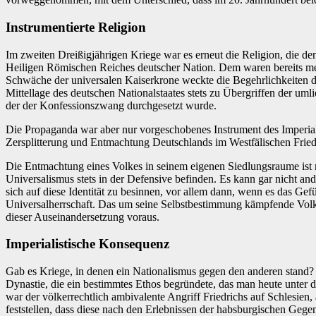
Instrumentierte Religion
Im zweiten Dreißigjährigen Kriege war es erneut die Religion, die d
Heiligen Römischen Reiches deutscher Nation. Dem waren bereits meh
Schwäche der universalen Kaiserkrone weckte die Begehrlichkeiten d
Mittellage des deutschen Nationalstaates stets zu Übergriffen der um
der der Konfessionszwang durchgesetzt wurde.
Die Propaganda war aber nur vorgeschobenes Instrument des Imperiali
Zersplitterung und Entmachtung Deutschlands im Westfälischen Friede
Die Entmachtung eines Volkes in seinem eigenen Siedlungsraume ist 
Universalismus stets in der Defensive befinden. Es kann gar nicht and
sich auf diese Identität zu besinnen, vor allem dann, wenn es das Gef
Universalherrschaft. Das um seine Selbstbestimmung kämpfende Volk 
dieser Auseinandersetzung voraus.
Imperialistische Konsequenz
Gab es Kriege, in denen ein Nationalismus gegen den anderen stand? 
Dynastie, die ein bestimmtes Ethos begründete, das man heute unter d
war der völkerrechtlich ambivalente Angriff Friedrichs auf Schlesien
feststellen, dass diese nach den Erlebnissen der habsburgischen Gege