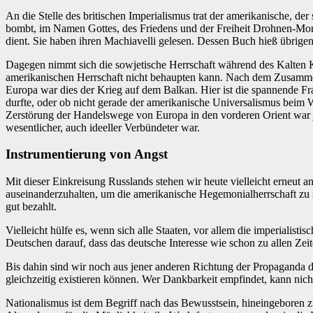
An die Stelle des britischen Imperialismus trat der amerikanische, 
bombt, im Namen Gottes, des Friedens und der Freiheit Drohnen-Mord
dient. Sie haben ihren Machiavelli gelesen. Dessen Buch hieß übrigen
Dagegen nimmt sich die sowjetische Herrschaft während des Kalten Kr
amerikanischen Herrschaft nicht behaupten kann. Nach dem Zusammenb
Europa war dies der Krieg auf dem Balkan. Hier ist die spannende Fra
durfte, oder ob nicht gerade der amerikanische Universalismus beim 
Zerstörung der Handelswege von Europa in den vorderen Orient war ja
wesentlicher, auch ideeller Verbündeter war.
Instrumentierung von Angst
Mit dieser Einkreisung Russlands stehen wir heute vielleicht erneut 
auseinanderzuhalten, um die amerikanische Hegemonialherrschaft zu s
gut bezahlt.
Vielleicht hülfe es, wenn sich alle Staaten, vor allem die imperiali
Deutschen darauf, dass das deutsche Interesse wie schon zu allen Zeit
Bis dahin sind wir noch aus jener anderen Richtung der Propaganda d
gleichzeitig existieren können. Wer Dankbarkeit empfindet, kann nich
Nationalismus ist dem Begriff nach das Bewusstsein, hineingeboren zu 