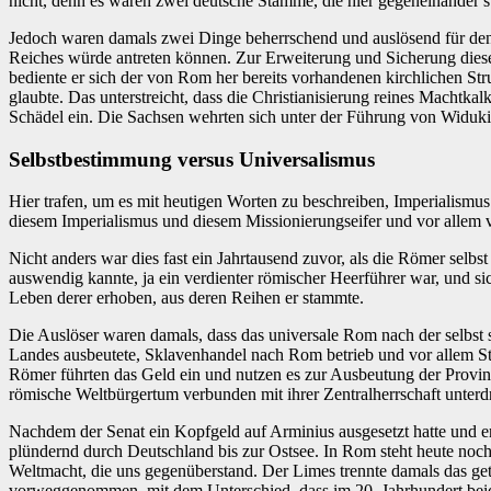
nicht, denn es waren zwei deutsche Stämme, die hier gegeneinander s
Jedoch waren damals zwei Dinge beherrschend und auslösend für den 
Reiches würde antreten können. Zur Erweiterung und Sicherung diese
bediente er sich der von Rom her bereits vorhandenen kirchlichen Stru
glaubte. Das unterstreicht, dass die Christianisierung reines Machtkalk
Schädel ein. Die Sachsen wehrten sich unter der Führung von Widuki
Selbstbestimmung versus Universalismus
Hier trafen, um es mit heutigen Worten zu beschreiben, Imperialismus
diesem Imperialismus und diesem Missionierungseifer und vor allem vo
Nicht anders war dies fast ein Jahrtausend zuvor, als die Römer sel
auswendig kannte, ja ein verdienter römischer Heerführer war, und si
Leben derer erhoben, aus deren Reihen er stammte.
Die Auslöser waren damals, dass das universale Rom nach der selbst
Landes ausbeutete, Sklavenhandel nach Rom betrieb und vor allem Steu
Römer führten das Geld ein und nutzen es zur Ausbeutung der Provinz
römische Weltbürgertum verbunden mit ihrer Zentralherrschaft unterd
Nachdem der Senat ein Kopfgeld auf Arminius ausgesetzt hatte und 
plündernd durch Deutschland bis zur Ostsee. In Rom steht heute noch
Weltmacht, die uns gegenüberstand. Der Limes trennte damals das get
vorweggenommen, mit dem Unterschied, dass im 20. Jahrhundert beid