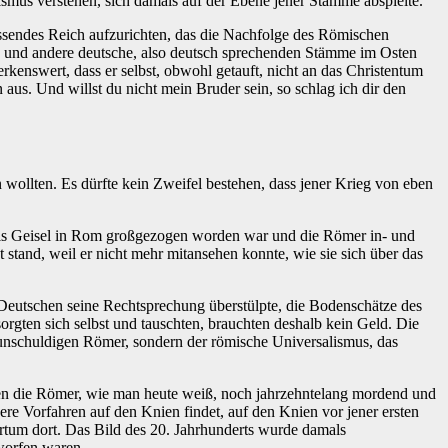
smus verstehen, sich damals auf der Ebene jener Stämme abspielte.
ssendes Reich aufzurichten, das die Nachfolge des Römischen
n und andere deutsche, also deutsch sprechenden Stämme im Osten
rkenswert, dass er selbst, obwohl getauft, nicht an das Christentum
n aus. Und willst du nicht mein Bruder sein, so schlag ich dir den
 wollten. Es dürfte kein Zweifel bestehen, dass jener Krieg von eben
r als Geisel in Rom großgezogen worden war und die Römer in- und
 stand, weil er nicht mehr mitansehen konnte, wie sie sich über das
Deutschen seine Rechtsprechung überstülpte, die Bodenschätze des
rgten sich selbst und tauschten, brauchten deshalb kein Geld. Die
 unschuldigen Römer, sondern der römische Universalismus, das
en die Römer, wie man heute weiß, noch jahrzehntelang mordend und
re Vorfahren auf den Knien findet, auf den Knien vor jener ersten
ertum dort. Das Bild des 20. Jahrhunderts wurde damals
worfen waren.