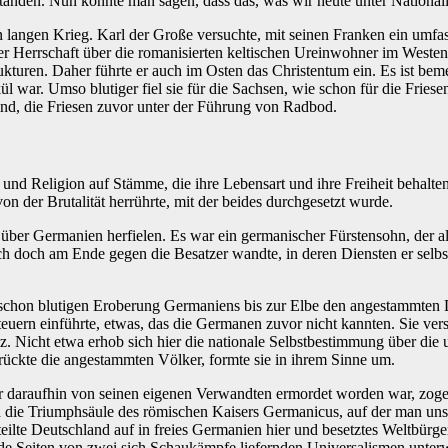
tanden. Nun könnte man sagen, dass das, was wir heute unter Nationali
langen Krieg. Karl der Große versuchte, mit seinen Franken ein umfa
r Herrschaft über die romanisierten keltischen Ureinwohner im Weste
kturen. Daher führte er auch im Osten das Christentum ein. Es ist beme
ül war. Umso blutiger fiel sie für die Sachsen, wie schon für die Friese
nd, die Friesen zuvor unter der Führung von Radbod.
 und Religion auf Stämme, die ihre Lebensart und ihre Freiheit behalten
n der Brutalität herrührte, mit der beides durchgesetzt wurde.
bst über Germanien herfielen. Es war ein germanischer Fürstensohn, de
ch doch am Ende gegen die Besatzer wandte, in deren Diensten er selbst
 schon blutigen Eroberung Germaniens bis zur Elbe den angestammten 
ern einführte, etwas, das die Germanen zuvor nicht kannten. Sie verso
. Nicht etwa erhob sich hier die nationale Selbstbestimmung über die
rückte die angestammten Völker, formte sie in ihrem Sinne um.
er daraufhin von seinen eigenen Verwandten ermordet worden war, zog
 die Triumphsäule des römischen Kaisers Germanicus, auf der man unse
eilte Deutschland auf in freies Germanien hier und besetztes Weltbürg
e Seiten von zwei sich Schaukämpfe liefernden Universalismen unter