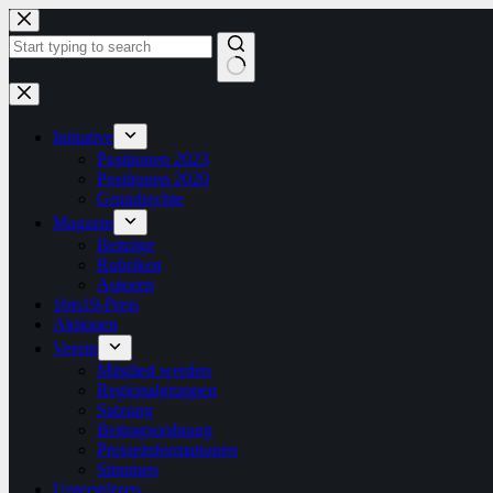
Zum
Inhalt
springen
Keine
Ergebnisse
Initiative
Positionen 2023
Positionen 2020
Grundrechte
Magazin
Beiträge
Rubriken
Autoren
1bis19-Preis
Aktionen
Verein
Mitglied werden
Regionalgruppen
Satzung
Beitragsordnung
Presseinformationen
Stimmen
Unterstützen