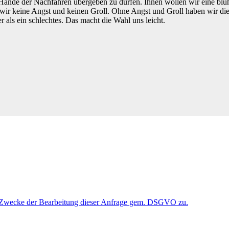
e Hände der Nachfahren übergeben zu dürfen. Ihnen wollen wir eine blü
n wir keine Angst und keinen Groll. Ohne Angst und Groll haben wir di
 als ein schlechtes. Das macht die Wahl uns leicht.
 Zwecke der Bearbeitung dieser Anfrage gem. DSGVO zu.