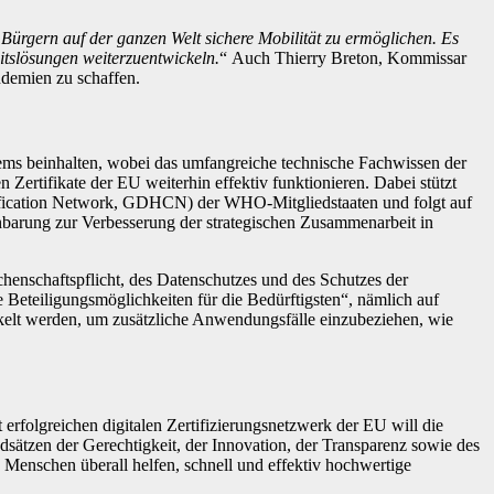
ürgern auf der ganzen Welt sichere Mobilität zu ermöglichen. Es
itslösungen weiterzuentwickeln.
“ Auch Thierry Breton, Kommissar
ndemien zu schaffen.
s beinhalten, wobei das umfangreiche technische Fachwissen der
 Zertifikate der EU weiterhin effektiv funktionieren. Dabei stützt
ification Network, GDHCN) der WHO-Mitgliedstaaten und folgt auf
arung zur Verbesserung der strategischen Zusammenarbeit in
enschaftspflicht, des Datenschutzes und des Schutzes der
 Beteiligungsmöglichkeiten für die Bedürftigsten“, nämlich auf
elt werden, um zusätzliche Anwendungsfälle einzubeziehen, wie
folgreichen digitalen Zertifizierungsnetzwerk der EU will die
ätzen der Gerechtigkeit, der Innovation, der Transparenz sowie des
 Menschen überall helfen, schnell und effektiv hochwertige