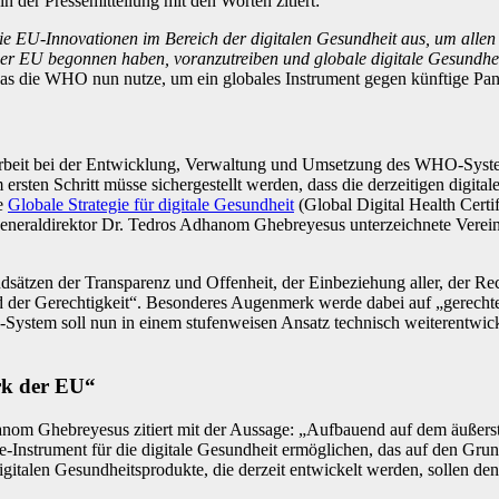
n der Pressemitteilung mit den Worten zitiert:
 EU-Innovationen im Bereich der digitalen Gesundheit aus, um allen B
 der EU begonnen haben, voranzutreiben und globale digitale Gesundhe
 das die WHO nun nutze, um ein globales Instrument gegen künftige Pa
beit bei der Entwicklung, Verwaltung und Umsetzung des WHO-System
ten Schritt müsse sichergestellt werden, dass die derzeitigen digitalen
e
Globale Strategie für digitale Gesundheit
(Global Digital Health Cert
raldirektor Dr. Tedros Adhanom Ghebreyesus unterzeichnete Vereinb
zen der Transparenz und Offenheit, der Einbeziehung aller, der Rech
und der Gerechtigkeit“. Besonderes Augenmerk werde dabei auf „gerechte
stem soll nun in einem stufenweisen Ansatz technisch weiterentwick
erk der EU“
 Ghebreyesus zitiert mit der Aussage: „Aufbauend auf dem äußerst er
trument für die digitale Gesundheit ermöglichen, das auf den Grunds
gitalen Gesundheitsprodukte, die derzeit entwickelt werden, sollen den