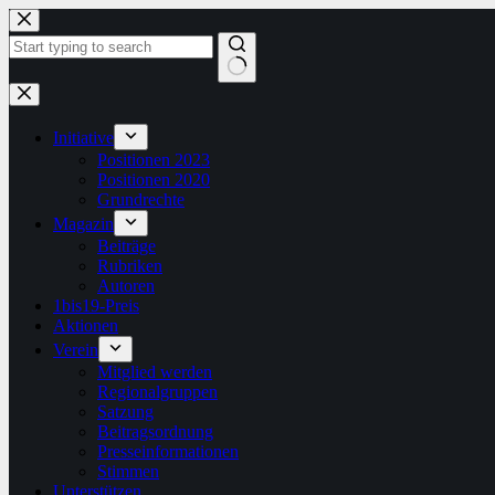
Zum
Inhalt
springen
Keine
Ergebnisse
Initiative
Positionen 2023
Positionen 2020
Grundrechte
Magazin
Beiträge
Rubriken
Autoren
1bis19-Preis
Aktionen
Verein
Mitglied werden
Regionalgruppen
Satzung
Beitragsordnung
Presseinformationen
Stimmen
Unterstützen