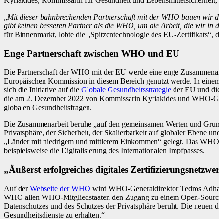
Kyriakides, Kommissarin für Gesundheit und Lebensmittelsicherheit, i
„
Mit dieser bahnbrechenden Partnerschaft mit der WHO bauen wir die
gibt keinen besseren Partner als die WHO, um die Arbeit, die wir in
für Binnenmarkt, lobte die „Spitzentechnologie des EU-Zertifikats“,
Enge Partnerschaft zwischen WHO und EU
Die Partnerschaft der WHO mit der EU werde eine enge Zusammenar
Europäischen Kommission in diesem Bereich genutzt werde. In einem ers
sich die Initiative auf die
Globale Gesundheitsstrategie
der EU und di
die am 2. Dezember 2022 von Kommissarin Kyriakides und WHO-Gene
globalen Gesundheitsfragen.
Die Zusammenarbeit beruhe „auf den gemeinsamen Werten und Grundsät
Privatsphäre, der Sicherheit, der Skalierbarkeit auf globaler Ebene 
„Länder mit niedrigem und mittlerem Einkommen“ gelegt. Das WHO-Sy
beispielsweise die Digitalisierung des Internationalen Impfpasses.
„Äußerst erfolgreiches digitales Zertifizierungsnetzw
Auf der
Webseite der WHO
wird WHO-Generaldirektor Tedros Adhanom
WHO allen WHO-Mitgliedstaaten den Zugang zu einem Open-Source-Ins
Datenschutzes und des Schutzes der Privatsphäre beruht. Die neuen di
Gesundheitsdienste zu erhalten.“