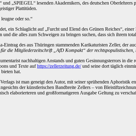
“ und „SPIEGEL“ lesenden Akademikers, des deutschen Oberlehrers par 
eistiger Plattitüden.
 leugne oder so.“
ündet, ein Schlaglicht auf „Furcht und Elend des Grünen Reiches“, eine
 und die alles zum Schweigen zu bringen suchen, dass sich ihrem total
edia-Eintrag des aus Thüringen stammenden Karikaturisten Zeller, der
 für die Mitgliederzeitschrift „AfD Kompakt“ der rechtspopulistischen, 
ntarist nachhaltigen Anstands und guten Gesinnungsterrors in die rec
rtoons und Texte auf
https://zellerzeitung.de/
und seine dort täglich einm
bieten hat.
Verlags ist man geneigt den Autor, mit seiner sprühenden Aphoristik ent
ngesichts der künstlerischen Bandbreite Zellers – von Bleistiftzeichnu
hisch elaborierteren und großformatigeren Ausgabe Geltung zu verschaf