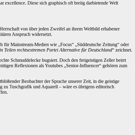
excellence. Diese sich graphisch oft breiig darbietende Welt
r Herrschaft von über jeden Zweifel an ihrem Weltbild erhabener
itären Anspruch widersetzt.
 auch für Mainstream-Medien wie „Focus“ „Süddeutsche Zeitung“ oder
in Teilen rechtsextremen Partei Alternative für Deutschland
“ zeichnet.
hte Schmuddelecke bugsiert. Doch den freigeistigen Zeller beirrt
inütigen Reflexionen als Youtubes „Senior-Influencer“ gehören zum
blößender Beobachter der Sprache unserer Zeit, in die geistige
ng zu Tuschgrafik und Aquarell – wäre es übrigens editorisch
fen.