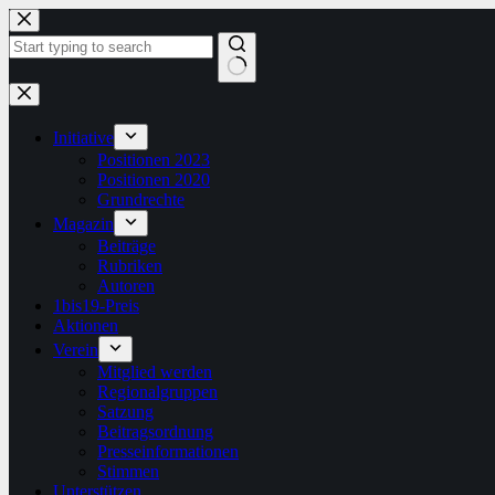
Zum
Inhalt
springen
Keine
Ergebnisse
Initiative
Positionen 2023
Positionen 2020
Grundrechte
Magazin
Beiträge
Rubriken
Autoren
1bis19-Preis
Aktionen
Verein
Mitglied werden
Regionalgruppen
Satzung
Beitragsordnung
Presseinformationen
Stimmen
Unterstützen