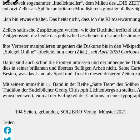
Lebenswelt sogenannter „Intellektueller“, dem Milieu des „DIE ZEIT
entlarvt Zeller als Sphäre autoritären Moralisierens günstigenfalls zeitg
„Ich bin etwas erkältet. Das heißt nicht, dass ich die Klimaerwärmung
Zellers satirische Zuspitzungen werfen, wie der Buchtitel treffend k
Zeitgenossen, die heute das politische Geschehen im Lande bestimmen
Ihre Vertreter manipulieren ungeniert die Diskurse bis in den Wikip
„Spiegel Online“ arbeitete, nun aber (Zitat) „
seit April 2020 Cartoons
Damit sind auch schon die Fronten umrissen und der unbequeme Dokume
dies in seiner brillanten und überaus fleißigen Arbeit nicht. Seine Ca
Besten, was das Land als Spott und Trost in diesen düsteren Zeiten zu 
Mit seinem immerhin 11. Band in der Reihe „Satte Tiere“ des Solibro-
Tradition der Sudelbücher Georg Christoph Lichtenbergs zu stellen. A
wünschenswert, einmal der Farbigkeit der Cartoons in einer typograp
104 Seiten, gebunden, SOLIBRO Verlag, Münster 2021
Teilen