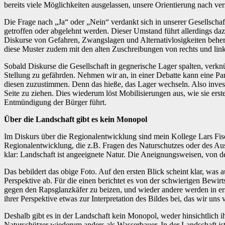
bereits viele Möglichkeiten ausgelassen, unsere Orientierung nach v
Die Frage nach „Ja“ oder „Nein“ verdankt sich in unserer Gesellschaf
getroffen oder abgelehnt werden. Dieser Umstand führt allerdings dazu
Diskurse von Gefahren, Zwangslagen und Alternativlosigkeiten beherrs
diese Muster zudem mit den alten Zuschreibungen von rechts und lin
Sobald Diskurse die Gesellschaft in gegnerische Lager spalten, verknüp
Stellung zu gefährden. Nehmen wir an, in einer Debatte kann eine Par
diesen zuzustimmen. Denn das hieße, das Lager wechseln. Also invest
Seite zu ziehen. Dies wiederum löst Mobilisierungen aus, wie sie e
Entmündigung der Bürger führt.
Über die Landschaft gibt es kein Monopol
Im Diskurs über die Regionalentwicklung sind mein Kollege Lars Fisc
Regionalentwicklung, die z.B. Fragen des Naturschutzes oder des A
klar: Landschaft ist angeeignete Natur. Die Aneignungsweisen, von de
Das bebildert das obige Foto. Auf den ersten Blick scheint klar, was 
Perspektive ab. Für die einen berichtet es von der schwierigen Bewi
gegen den Rapsglanzkäfer zu beizen, und wieder andere werden in erste
ihrer Perspektive etwas zur Interpretation des Bildes bei, das wir un
Deshalb gibt es in der Landschaft kein Monopol, weder hinsichtlich i
Naturschützer wiederum anders als Wasserbauer. In der Landschaft ist 