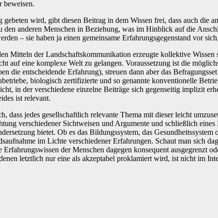
er beweisen.
gebeten wird, gibt diesen Beitrag in dem Wissen frei, dass auch die a
 den anderen Menschen in Beziehung, was im Hinblick auf die Anschlussf
rden – sie haben ja einen gemeinsame Erfahrungsgegenstand vor sich,
n Mitteln der Landschaftskommunikation erzeugte kollektive Wissen sich 
cht auf eine komplexe Welt zu gelangen. Voraussetzung ist die möglic
n die entscheidende Erfahrung), streuen dann aber das Befragungsset 
etriebe, biologisch zertifizierte und so genannte konventionelle Betrie
, in der verschiedene einzelne Beiträge sich gegenseitig implizit erhe
des ist relevant.
h, dass jedes gesellschaftlich relevante Thema mit dieser leicht umzu
ng verschiedener Sichtweisen und Argumente und schließlich eines Ein
ersetzung bietet. Ob es das Bildungssystem, das Gesundheitssystem ode
ndsaufnahme im Lichte verschiedener Erfahrungen. Schaut man sich dageg
te Erfahrungswissen der Menschen dagegen konsequent ausgegrenzt ode
en letztlich nur eine als akzeptabel proklamiert wird, ist nicht im Int