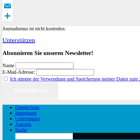
Twitter
Email
Teilen
Journalismus ist nicht kostenlos:
Unterstützen
Abonnieren Sie unseren Newsletter!
Name
E-Mail-Adresse:
Ich stimme der Verwendung und Speicherung meiner Daten zum
Datenschutz
Impressum
Unterstützen
Autoren
Suche
Search