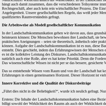
hängt auch damit zusammen, dass die verschiedenen Teilsysteme imm
Rechtsgeschäft, aber auch kein rein wirtschaftlicher Prozess. Die Ein
Angelegenheit. Unsere gesellschaftlichen Regeln, das weiß jeder Me
qualifiziertes Raumverständnis gefragt.
Die Arbeitsweise als Modell gesellschaftlicher Kommunikation
In der Landschaftskommunikation gehen wir davon aus, dass grundsätz
beisteuern können: Die Menschen bewohnen ihre Landschaft, sie bewirt
praktischen Aneignungen – seien sie theoretisch, ästhetisch oder prakt
können. Aufgabe der Landschaftskommunikation ist es nun, diese Baus
entsteht. Dies geschieht, indem das Erfahrungswissen der Menschen er
es ist die kollektive Leistung des Diskurses. Landschaftskommunikati
natürlich auch eine Rolle, aber es hat keine Priorität. Denn die Forder
Das wissenschaftliche Wissen ist nicht per se das bessere, gesicherte
Das so entstehende Wissen vom Raum und von der Landschaft hat kein
Erfahrungen in einen gemeinsamen Horizont. Dieser Horizont ist viel
Innere Korrektive und die Qualität der Diskursbeiträge
„Führt dies nicht in die Beliebigkeit?“, wurde ich neulich gefragt. Nu
Erstens: Die Inhalte der Landschaftskommunikation haben eine Beziehu
billigt sowohl der Wirklichkeit des Raums als auch der Wirklichkeit d