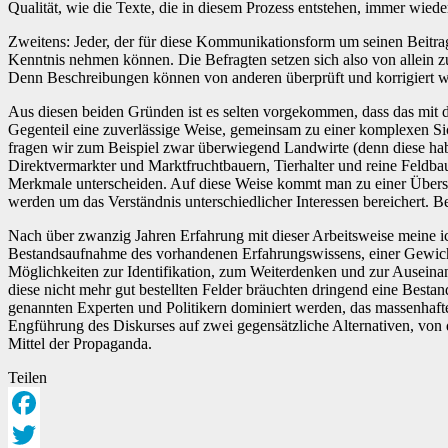
Qualität, wie die Texte, die in diesem Prozess entstehen, immer wied
Zweitens: Jeder, der für diese Kommunikationsform um seinen Beitrag 
Kenntnis nehmen können. Die Befragten setzen sich also von allein zu
Denn Beschreibungen können von anderen überprüft und korrigiert we
Aus diesen beiden Gründen ist es selten vorgekommen, dass das mit de
Gegenteil eine zuverlässige Weise, gemeinsam zu einer komplexen Si
fragen wir zum Beispiel zwar überwiegend Landwirte (denn diese habe
Direktvermarkter und Marktfruchtbauern, Tierhalter und reine Feldbaub
Merkmale unterscheiden. Auf diese Weise kommt man zu einer Übersicht
werden um das Verständnis unterschiedlicher Interessen bereichert. Bei
Nach über zwanzig Jahren Erfahrung mit dieser Arbeitsweise meine ic
Bestandsaufnahme des vorhandenen Erfahrungswissens, einer Gewichtu
Möglichkeiten zur Identifikation, zum Weiterdenken und zur Auseinand
diese nicht mehr gut bestellten Felder bräuchten dringend eine Besta
genannten Experten und Politikern dominiert werden, das massenhaf
Engführung des Diskurses auf zwei gegensätzliche Alternativen, von den
Mittel der Propaganda.
Teilen
Facebook