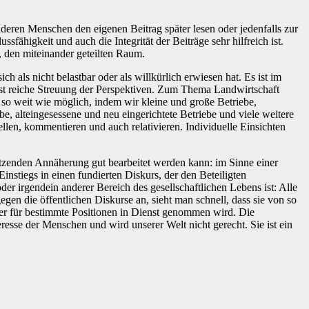
nderen Menschen den eigenen Beitrag später lesen oder jedenfalls zur
ähigkeit und auch die Integrität der Beiträge sehr hilfreich ist.
 den miteinander geteilten Raum.
als nicht belastbar oder als willkürlich erwiesen hat. Es ist im
hst reiche Streuung der Perspektiven. Zum Thema Landwirtschaft
so weit wie möglich, indem wir kleine und große Betriebe,
be, alteingesessene und neu eingerichtete Betriebe und viele weitere
llen, kommentieren und auch relativieren. Individuelle Einsichten
setzenden Annäherung gut bearbeitet werden kann: im Sinne einer
stiegs in einen fundierten Diskurs, der den Beteiligten
r irgendein anderer Bereich des gesellschaftlichen Lebens ist: Alle
en die öffentlichen Diskurse an, sieht man schnell, dass sie von so
r für bestimmte Positionen in Dienst genommen wird. Die
eresse der Menschen und wird unserer Welt nicht gerecht. Sie ist ein