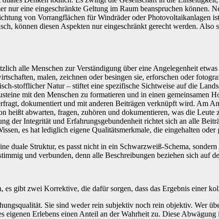
er nur eine eingeschränkte Geltung im Raum beanspruchen können. Neh
richtung von Vorrangflächen für Windräder oder Photovoltaikanlagen ist 
nsch, können diesen Aspekten nur eingeschränkt gerecht werden. Also
lich alle Menschen zur Verständigung über eine Angelegenheit etwas be
schaften, malen, zeichnen oder besingen sie, erforschen oder fotografie
isch-stofflicher Natur – stiftet eine spezifische Sichtweise auf die La
teine mit den Menschen zu formatieren und in einen gemeinsamen Horizo
fragt, dokumentiert und mit anderen Beiträgen verknüpft wird. Am Anfa
on heißt abwarten, fragen, zuhören und dokumentieren, was die Leute z
ung der Integrität und Erfahrungsgebundenheit richtet sich an alle Beitr
 Wissen, es hat lediglich eigene Qualitätsmerkmale, die eingehalten od
e duale Struktur, es passt nicht in ein Schwarzweiß-Schema, sondern
stimmig und verbunden, denn alle Beschreibungen beziehen sich auf de
n, es gibt zwei Korrektive, die dafür sorgen, dass das Ergebnis einer ko
ngsqualität. Sie sind weder rein subjektiv noch rein objektiv. Wer über
es eigenen Erlebens einen Anteil an der Wahrheit zu. Diese Abwägung ist