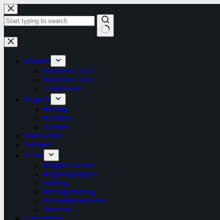
Zum
Inhalt
springen
Keine
Ergebnisse
Initiative
Positionen 2023
Positionen 2020
Grundrechte
Magazin
Beiträge
Rubriken
Autoren
1bis19-Preis
Aktionen
Verein
Mitglied werden
Regionalgruppen
Satzung
Beitragsordnung
Presseinformationen
Stimmen
Unterstützen