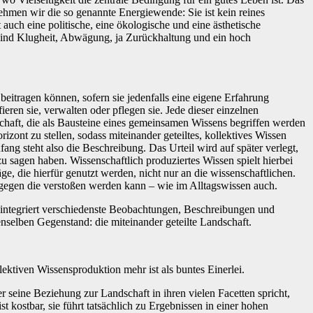
men wir die so genannte Energiewende: Sie ist kein reines
auch eine politische, eine ökologische und eine ästhetische
 sind Klugheit, Abwägung, ja Zurückhaltung und ein hoch
itragen können, sofern sie jedenfalls eine eigene Erfahrung
ren sie, verwalten oder pflegen sie. Jede dieser einzelnen
ndschaft, die als Bausteine eines gemeinsamen Wissens begriffen werden
nt zu stellen, sodass miteinander geteiltes, kollektives Wissen
ng steht also die Beschreibung. Das Urteil wird auf später verlegt,
u sagen haben. Wissenschaftlich produziertes Wissen spielt hierbei
äge, die hierfür genutzt werden, nicht nur an die wissenschaftlichen.
er gegen die verstoßen werden kann – wie im Alltagswissen auch.
 integriert verschiedenste Beobachtungen, Beschreibungen und
nselben Gegenstand: die miteinander geteilte Landschaft.
llektiven Wissensproduktion mehr ist als buntes Einerlei.
 seine Beziehung zur Landschaft in ihren vielen Facetten spricht,
 kostbar, sie führt tatsächlich zu Ergebnissen in einer hohen