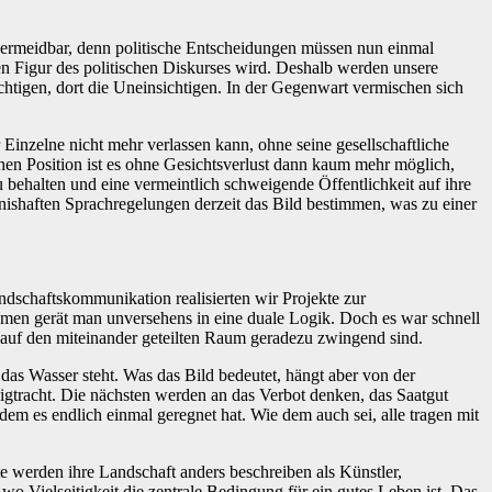
unvermeidbar, denn politische Entscheidungen müssen nun einmal
len Figur des politischen Diskurses wird. Deshalb werden unsere
chtigen, dort die Uneinsichtigen. In der Gegenwart vermischen sich
r Einzelne nicht mehr verlassen kann, ohne seine gesellschaftliche
chen Position ist es ohne Gesichtsverlust dann kaum mehr möglich,
 behalten und eine vermeintlich schweigende Öffentlichkeit auf ihre
ishaften Sprachregelungen derzeit das Bild bestimmen, was zu einer
dschaftskommunikation realisierten wir Projekte zur
men gerät man unversehens in eine duale Logik. Doch es war schnell
n auf den miteinander geteilten Raum geradezu zwingend sind.
 das Wasser steht. Was das Bild bedeutet, hängt aber von der
igtracht. Die nächsten werden an das Verbot denken, das Saatgut
dem es endlich einmal geregnet hat. Wie dem auch sei, alle tragen mit
te werden ihre Landschaft anders beschreiben als Künstler,
 wo Vielseitigkeit die zentrale Bedingung für ein gutes Leben ist. Das