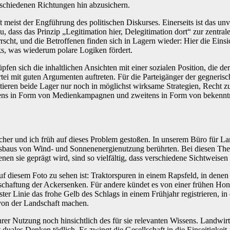
erschiedenen Richtungen hin abzusichern.
t meist der Engführung des politischen Diskurses. Einerseits ist das 
, dass das Prinzip „Legitimation hier, Delegitimation dort“ zur zentra
cht, und die Betroffenen finden sich in Lagern wieder: Hier die Einsi
ks, was wiederum polare Logiken fördert.
fen sich die inhaltlichen Ansichten mit einer sozialen Position, die de
tei mit guten Argumenten auftreten. Für die Parteigänger der gegneris
ieren beide Lager nur noch in möglichst wirksame Strategien, Recht zu
rstens in Form von Medienkampagnen und zweitens in Form von bekenntn
her und ich früh auf dieses Problem gestoßen. In unserem Büro für Lan
usbaus von Wind- und Sonnenenergienutzung berührten. Bei diesen The
nen sie geprägt wird, sind so vielfältig, dass verschiedene Sichtweise
auf diesem Foto zu sehen ist: Traktorspuren in einem Rapsfeld, in denen
rtschaftung der Ackersenken. Für andere kündet es von einer frühen Hon
r Linie das frohe Gelb des Schlags in einem Frühjahr registrieren, in 
s von der Landschaft machen.
hrer Nutzung noch hinsichtlich des für sie relevanten Wissens. Landwir
duales Denken tödlich. Es zwingt die Gesellschaft in die Einseitigkeit,