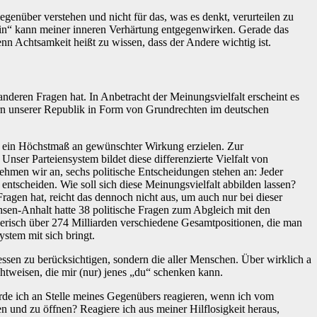
genüber verstehen und nicht für das, was es denkt, verurteilen zu
 sein“ kann meiner inneren Verhärtung entgegenwirken. Gerade das
nn Achtsamkeit heißt zu wissen, dass der Andere wichtig ist.
 anderen Fragen hat. In Anbetracht der Meinungsvielfalt erscheint es
ern unserer Republik in Form von Grundrechten im deutschen
e ein Höchstmaß an gewünschter Wirkung erzielen. Zur
Unser Parteiensystem bildet diese differenzierte Vielfalt von
hmen wir an, sechs politische Entscheidungen stehen an: Jeder
ntscheiden. Wie soll sich diese Meinungsvielfalt abbilden lassen?
ragen hat, reicht das dennoch nicht aus, um auch nur bei dieser
sen-Anhalt hatte 38 politische Fragen zum Abgleich mit den
nerisch über 274 Milliarden verschiedene Gesamtpositionen, die man
stem mit sich bringt.
ressen zu berücksichtigen, sondern die aller Menschen. Über wirklich a
chtweisen, die mir (nur) jenes „du“ schenken kann.
e ich an Stelle meines Gegenübers reagieren, wenn ich vom
n und zu öffnen? Reagiere ich aus meiner Hilflosigkeit heraus,