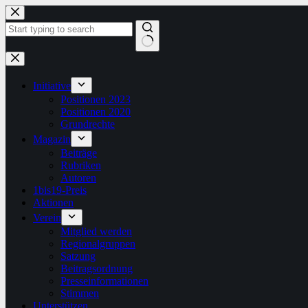
Zum
Inhalt
springen
Keine
Ergebnisse
Initiative
Positionen 2023
Positionen 2020
Grundrechte
Magazin
Beiträge
Rubriken
Autoren
1bis19-Preis
Aktionen
Verein
Mitglied werden
Regionalgruppen
Satzung
Beitragsordnung
Presseinformationen
Stimmen
Unterstützen