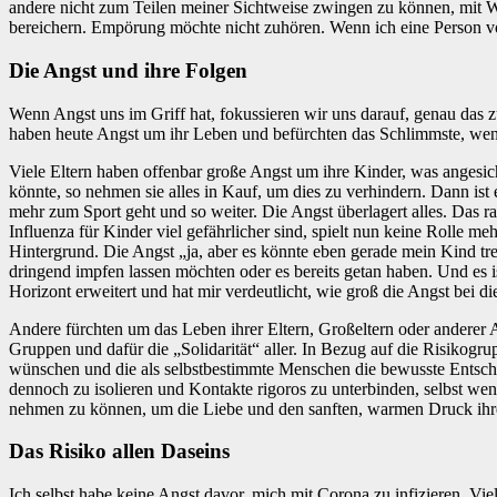
andere nicht zum Teilen meiner Sichtweise zwingen zu können, mit W
bereichern. Empörung möchte nicht zuhören. Wenn ich eine Person vo
Die Angst und ihre Folgen
Wenn Angst uns im Griff hat, fokussieren wir uns darauf, genau das 
haben heute Angst um ihr Leben und befürchten das Schlimmste, wenn
Viele Eltern haben offenbar große Angst um ihre Kinder, was angesi
könnte, so nehmen sie alles in Kauf, um dies zu verhindern. Dann ist
mehr zum Sport geht und so weiter. Die Angst überlagert alles. Das 
Influenza für Kinder viel gefährlicher sind, spielt nun keine Rolle m
Hintergrund. Die Angst „ja, aber es könnte eben gerade mein Kind t
dringend impfen lassen möchten oder es bereits getan haben. Und es i
Horizont erweitert und hat mir verdeutlicht, wie groß die Angst bei d
Andere fürchten um das Leben ihrer Eltern, Großeltern oder anderer
Gruppen und dafür die „Solidarität“ aller. In Bezug auf die Risikogru
wünschen und die als selbstbestimmte Menschen die bewusste Entscheid
dennoch zu isolieren und Kontakte rigoros zu unterbinden, selbst wen
nehmen zu können, um die Liebe und den sanften, warmen Druck ihr
Das Risiko allen Daseins
Ich selbst habe keine Angst davor, mich mit Corona zu infizieren. Vi