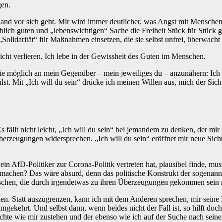
gen.
nd vor sich geht. Mir wird immer deutlicher, was Angst mit Menschen
ich guten und „lebenswichtigen“ Sache die Freiheit Stück für Stück g
 „Solidarität“ für Maßnahmen einsetzen, die sie selbst unfrei, überwacht
cht verlieren. Ich lebe in der Gewissheit des Guten im Menschen.
 wie möglich an mein Gegenüber – mein jeweiliges du – anzunähern: Ic
hlst. Mit „Ich will du sein“ drücke ich meinen Willen aus, mich der Si
 fällt nicht leicht, „Ich will du sein“ bei jemandem zu denken, der m
erzeugungen widersprechen. „Ich will du sein“ eröffnet mir neue Sicht
in AfD-Politiker zur Corona-Politik vertreten hat, plausibel finde, mus
u machen? Das wäre absurd, denn das politische Konstrukt der sogenannt
nschen, die durch irgendetwas zu ihren Überzeugungen gekommen sein
hen. Statt auszugrenzen, kann ich mit dem Anderen sprechen, mir seine 
umgekehrt. Und selbst dann, wenn beides nicht der Fall ist, so hilft 
 wie mir zustehen und der ebenso wie ich auf der Suche nach seine