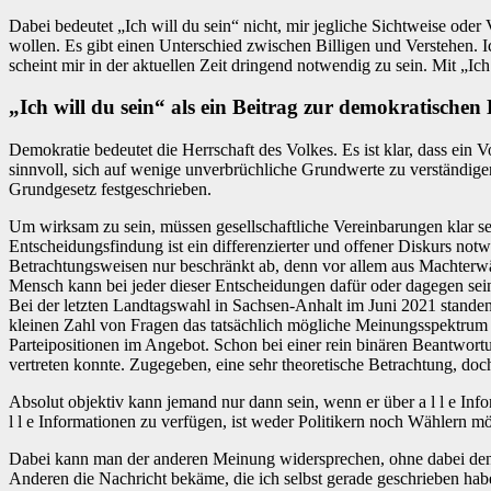
Dabei bedeutet „Ich will du sein“ nicht, mir jegliche Sichtweise ode
wollen. Es gibt einen Unterschied zwischen Billigen und Verstehen. I
scheint mir in der aktuellen Zeit dringend notwendig zu sein. Mit „I
„
Ich will du sein“ als ein Beitrag zur demokratischen
Demokratie bedeutet die Herrschaft des Volkes. Es ist klar, dass ein V
sinnvoll, sich auf wenige unverbrüchliche Grundwerte zu verständig
Grundgesetz festgeschrieben.
Um wirksam zu sein, müssen gesellschaftliche Vereinbarungen klar s
Entscheidungsfindung ist ein differenzierter und offener Diskurs notw
Betrachtungsweisen nur beschränkt ab, denn vor allem aus Machterwä
Mensch kann bei jeder dieser Entscheidungen dafür oder dagegen sein.
Bei der letzten Landtagswahl in Sachsen-Anhalt im Juni 2021 standen 
kleinen Zahl von Fragen das tatsächlich mögliche Meinungsspektrum
Parteipositionen im Angebot. Schon bei einer rein binären Beantwort
vertreten konnte. Zugegeben, eine sehr theoretische Betrachtung, doc
Absolut objektiv kann jemand nur dann sein, wenn er über a l l e Info
l l e Informationen zu verfügen, ist weder Politikern noch Wählern m
Dabei kann man der anderen Meinung widersprechen, ohne dabei den
Anderen die Nachricht bekäme, die ich selbst gerade geschrieben habe