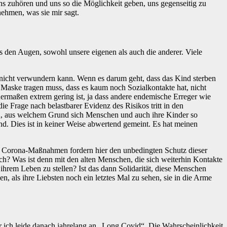
s zuhören und uns so die Möglichkeit geben, uns gegenseitig zu
ehmen, was sie mir sagt.
s den Augen, sowohl unsere eigenen als auch die anderer. Viele
 nicht verwundern kann. Wenn es darum geht, dass das Kind sterben
e Maske tragen muss, dass es kaum noch Sozialkontakte hat, nicht
nermaßen extrem gering ist, ja dass andere endemische Erreger wie
ie Frage nach belastbarer Evidenz des Risikos tritt in den
ch, aus welchem Grund sich Menschen und auch ihre Kinder so
nd. Dies ist in keiner Weise abwertend gemeint. Es hat meinen
er Corona-Maßnahmen fordern hier den unbedingten Schutz dieser
lich? Was ist denn mit den alten Menschen, die sich weiterhin Kontakte
ihrem Leben zu stellen? Ist das dann Solidarität, diese Menschen
 als ihre Liebsten noch ein letztes Mal zu sehen, sie in die Arme
er ich leide danach jahrelang an „Long Covid“. Die Wahrscheinlichkeit