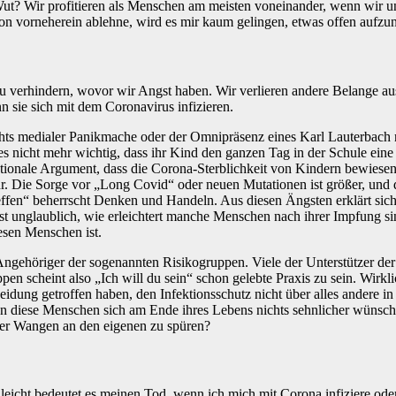
ut? Wir profitieren als Menschen am meisten voneinander, wenn wir un
n vorneherein ablehne, wird es mir kaum gelingen, etwas offen aufzun
zu verhindern, wovor wir Angst haben. Wir verlieren andere Belange au
 sie sich mit dem Coronavirus infizieren.
chts medialer Panikmache oder der Omnipräsenz eines Karl Lauterbach
 es nicht mehr wichtig, dass ihr Kind den ganzen Tag in der Schule ein
rationale Argument, dass die Corona-Sterblichkeit von Kindern bewiese
ehr. Die Sorge vor „Long Covid“ oder neuen Mutationen ist größer, und d
reffen“ beherrscht Denken und Handeln. Aus diesen Ängsten erklärt si
st unglaublich, wie erleichtert manche Menschen nach ihrer Impfung si
iesen Menschen ist.
 Angehöriger der sogenannten Risikogruppen. Viele der Unterstützer d
ppen scheint also „Ich will du sein“ schon gelebte Praxis zu sein. Wirk
ung getroffen haben, den Infektionsschutz nicht über alles andere in 
n diese Menschen sich am Ende ihres Lebens nichts sehnlicher wünschen,
er Wangen an den eigenen zu spüren?
elleicht bedeutet es meinen Tod, wenn ich mich mit Corona infiziere od