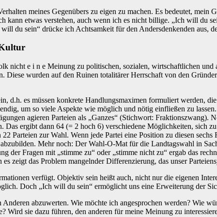
r Verhalten meines Gegenübers zu eigen zu machen. Es bedeutet, mein Ge
ch kann etwas verstehen, auch wenn ich es nicht billige. „Ich will du
ch will du sein“ drücke ich Achtsamkeit für den Andersdenkenden aus, de
 Kultur
olk nicht e i n e Meinung zu politischen, sozialen, wirtschaftlichen und
en. Diese wurden auf den Ruinen totalitärer Herrschaft von den Gründ
ein, d.h. es müssen konkrete Handlungsmaximen formuliert werden, di
endig, um so viele Aspekte wie möglich und nötig einfließen zu lassen. 
gungen agieren Parteien als „Ganzes“ (Stichwort: Fraktionszwang). Ne
 Das ergibt dann 64 (= 2 hoch 6) verschiedene Möglichkeiten, sich zu e
22 Parteien zur Wahl. Wenn jede Partei eine Position zu diesen sechs F
 abzubilden. Mehr noch: Der Wahl-O-Mat für die Landtagswahl in Sach
ung der Fragen mit „stimme zu“ oder „stimme nicht zu“ ergab das rech
h es zeigt das Problem mangelnder Differenzierung, das unser Parteiensy
rmationen verfügt. Objektiv sein heißt auch, nicht nur die eigenen Inte
öglich. Doch „Ich will du sein“ ermöglicht uns eine Erweiterung der Si
 Anderen abzuwerten. Wie möchte ich angesprochen werden? Wie würd
? Wird sie dazu führen, den anderen für meine Meinung zu interessiere