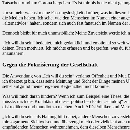
Tatsachen rund um Corona hergeben. Es ist mir bis heute nicht gelun
Umso mehr wächst meine Fassungslosigkeit darüber, was in diesem La
die Medien haben. Ich sehe, wie den Menschen im Namen einer angebl
„alternativlos“ halten, sondern sich auch fast fanatisch im Namen der
Dennoch bleibt für mich unumstößlich: Meine Zuversicht werde ich ni
„Ich will du sein“ bedeutet, mich gedanklich und emotional so weit
deinen Taten motiviert. Ich möchte erfassen und begreifen, was du fü
anzunähern.
Gegen die Polarisierung der Gesellschaft
Die Anwendung von „Ich will du sein“ verlangt Offenheit und Mut. Es
ich überzeugt bin, dass seine Meinung und Sicht der Dinge meinen Üb
selbst aufgrund meiner eigenen Begrenztheit nicht komme.
Was will mich daran hindern? Wenn ich zum Beispiel eine These, die e
müsste, mich des Kontakts mit dieser politischen Partei „schuldig“ z
diskreditieren und mundtot zu machen. Auch AfD-Politiker sind Me
„Ich will du sein“ als Haltung hilft dabei, andere Menschen zu verste
mir sogar neue Sichtweisen und überzeugt mich oder vielleicht auch 
empfindenden Menschen wahrzunehmen, dem dieselben Menschenrechte