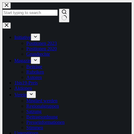
Zum
Inhalt
springen
Keine
Ergebnisse
Initiative
Positionen 2023
Positionen 2020
Grundrechte
Magazin
Beiträge
Rubriken
Autoren
1bis19-Preis
Aktionen
Verein
Mitglied werden
Regionalgruppen
Satzung
Beitragsordnung
Presseinformationen
Stimmen
Unterstützen