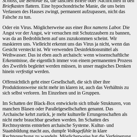
Schloss, die Behörde
ist, die falschen Briefe oder Nachrichten in den
Briefkasten
flattern. Eine hypochondrische Manie, die uns beim
Verlassen des Hauses zwingt, permanent aufzupassen, nicht das
Falsche zu tun.
Oder ein Virus. Möglicherweise aus einer
Box namens Labor.
Die
Angst vor der Angst, wir versuchen mit Schutzzaubern zu bannen,
was da an Bedrohlichem auf uns zuzukommen scheint. Wir
maskieren uns. Vielleicht erkennt uns das Virus ja nicht, wenn das
Gesicht versteckt ist. Wir verwenden Desinfektionsmittel als
Weihwasser. Das ist eben auch archaisch: wenn wissenschaftliche
Erkenntnisse, die eigentlich immer von einem permanenten Prozess
des Zweifels begleitet werden müssen, in unser magisches Denken
hinein
verfestigt
werden.
Offensichtlich geht einer Gesellschaft, die sich über ihre
Produktionsweise nicht mehr im klaren ist, auch das Verhältnis zu
sich selbst verloren. Im Einzelnen und in Gruppen.
Im Schatten der Black-Box entwickeln sich tribale Strukturen, von
manchen Blasen oder Parallelgesellschaften genannt. Das
Archaische kehrt zurück, je mehr kulturelle Errungenschaften als
nicht mehr brauchbar gesehen werden. Im Schatten des
Rechtssystems entstehen archaische Systeme. Kultur- und
Staatsbildung macht aus, dumpfe
Volksgefühle
in klare
Rechtsprechung zu wandeln. Möglicherweise hat die Verfeinerung