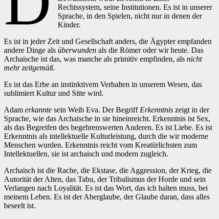
D
Rechtssystem, seine Institutionen. Es ist in unserer
Sprache, in den Spielen, nicht nur in denen der
Kinder.
Es ist in jeder Zeit und Gesellschaft anders, die Ägypter empfanden
andere Dinge als
überwunden
als die Römer oder wir heute. Das
Archaische ist das, was manche als primitiv empfinden, als
nicht
mehr zeitgemäß.
Es ist das Erbe an instinktivem Verhalten in unserem Wesen, das
sublimiert Kultur und Sitte wird.
Adam
erkannte
sein Weib Eva. Der Begriff
Erkenntnis
zeigt in der
Sprache, wie das Archaische in sie hineinreicht. Erkenntnis ist Sex,
als das Begreifen des begehrenswerten Anderen. Es ist Liebe. Es ist
Erkenntnis als intellektuelle Kulturleistung, durch die wir moderne
Menschen wurden. Erkenntnis reicht vom Kreatürlichsten zum
Intellektuellen, sie ist archaisch und modern zugleich.
Archaisch ist die Rache, die Ekstase, die Aggression, der Krieg, die
Autorität der Alten, das Tabu, der Tribalismus der Horde und sein
Verlangen nach Loyalität. Es ist das Wort, das ich halten muss, bei
meinem Leben. Es ist der Aberglaube, der Glaube daran, dass alles
beseelt ist.