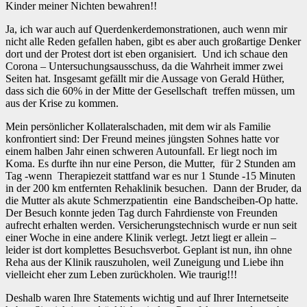
Kinder meiner Nichten bewahren!!
Ja, ich war auch auf Querdenkerdemonstrationen, auch wenn mir
nicht alle Reden gefallen haben, gibt es aber auch großartige Denker
dort und der Protest dort ist eben organisiert. Und ich schaue den
Corona – Untersuchungsausschuss, da die Wahrheit immer zwei
Seiten hat. Insgesamt gefällt mir die Aussage von Gerald Hüther,
dass sich die 60% in der Mitte der Gesellschaft treffen müssen, um
aus der Krise zu kommen.
Mein persönlicher Kollateralschaden, mit dem wir als Familie
konfrontiert sind: Der Freund meines jüngsten Sohnes hatte vor
einem halben Jahr einen schweren Autounfall. Er liegt noch im
Koma. Es durfte ihn nur eine Person, die Mutter, für 2 Stunden am
Tag -wenn Therapiezeit stattfand war es nur 1 Stunde -15 Minuten
in der 200 km entfernten Rehaklinik besuchen. Dann der Bruder, da
die Mutter als akute Schmerzpatientin eine Bandscheiben-Op hatte.
Der Besuch konnte jeden Tag durch Fahrdienste von Freunden
aufrecht erhalten werden. Versicherungstechnisch wurde er nun seit
einer Woche in eine andere Klinik verlegt. Jetzt liegt er allein –
leider ist dort komplettes Besuchsverbot. Geplant ist nun, ihn ohne
Reha aus der Klinik rauszuholen, weil Zuneigung und Liebe ihn
vielleicht eher zum Leben zurückholen. Wie traurig!!!
Deshalb waren Ihre Statements wichtig und auf Ihrer Internetseite