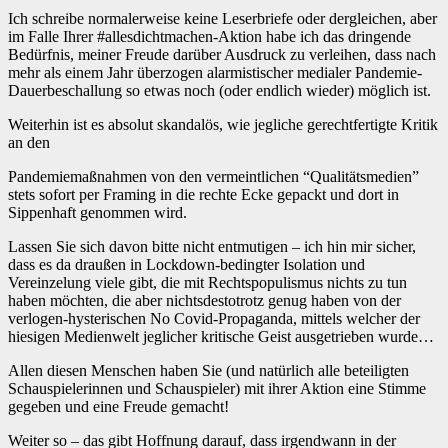
Ich schreibe normalerweise keine Leserbriefe oder dergleichen, aber
im Falle Ihrer #allesdichtmachen-Aktion habe ich das dringende
Bedürfnis, meiner Freude darüber Ausdruck zu verleihen, dass nach
mehr als einem Jahr überzogen alarmistischer medialer Pandemie-
Dauerbeschallung so etwas noch (oder endlich wieder) möglich ist.
Weiterhin ist es absolut skandalös, wie jegliche gerechtfertigte Kritik
an den
Pandemiemaßnahmen von den vermeintlichen “Qualitätsmedien”
stets sofort per Framing in die rechte Ecke gepackt und dort in
Sippenhaft genommen wird.
Lassen Sie sich davon bitte nicht entmutigen – ich hin mir sicher,
dass es da draußen in Lockdown-bedingter Isolation und
Vereinzelung viele gibt, die mit Rechtspopulismus nichts zu tun
haben möchten, die aber nichtsdestotrotz genug haben von der
verlogen-hysterischen No Covid-Propaganda, mittels welcher der
hiesigen Medienwelt jeglicher kritische Geist ausgetrieben wurde…
Allen diesen Menschen haben Sie (und natürlich alle beteiligten
Schauspielerinnen und Schauspieler) mit ihrer Aktion eine Stimme
gegeben und eine Freude gemacht!
Weiter so – das gibt Hoffnung darauf, dass irgendwann in der