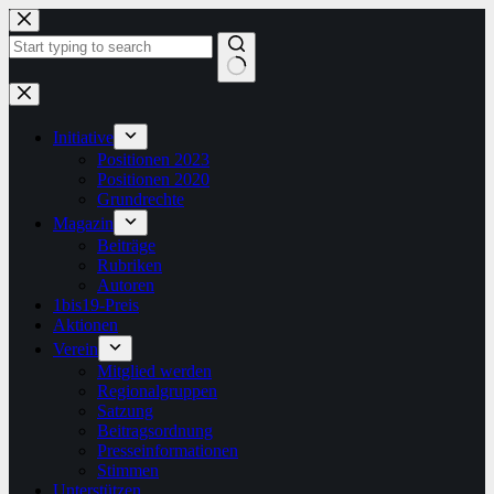
Zum
Inhalt
springen
Keine
Ergebnisse
Initiative
Positionen 2023
Positionen 2020
Grundrechte
Magazin
Beiträge
Rubriken
Autoren
1bis19-Preis
Aktionen
Verein
Mitglied werden
Regionalgruppen
Satzung
Beitragsordnung
Presseinformationen
Stimmen
Unterstützen