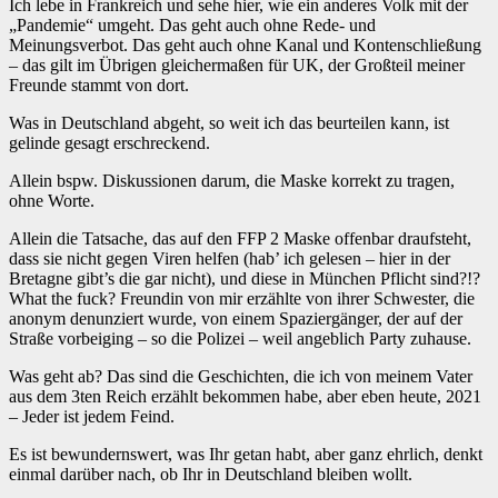
Ich lebe in Frankreich und sehe hier, wie ein anderes Volk mit der
„Pandemie“ umgeht. Das geht auch ohne Rede- und
Meinungsverbot. Das geht auch ohne Kanal und Kontenschließung
– das gilt im Übrigen gleichermaßen für UK, der Großteil meiner
Freunde stammt von dort.
Was in Deutschland abgeht, so weit ich das beurteilen kann, ist
gelinde gesagt erschreckend.
Allein bspw. Diskussionen darum, die Maske korrekt zu tragen,
ohne Worte.
Allein die Tatsache, das auf den FFP 2 Maske offenbar draufsteht,
dass sie nicht gegen Viren helfen (hab’ ich gelesen – hier in der
Bretagne gibt’s die gar nicht), und diese in München Pflicht sind?!?
What the fuck? Freundin von mir erzählte von ihrer Schwester, die
anonym denunziert wurde, von einem Spaziergänger, der auf der
Straße vorbeiging – so die Polizei – weil angeblich Party zuhause.
Was geht ab? Das sind die Geschichten, die ich von meinem Vater
aus dem 3ten Reich erzählt bekommen habe, aber eben heute, 2021
– Jeder ist jedem Feind.
Es ist bewundernswert, was Ihr getan habt, aber ganz ehrlich, denkt
einmal darüber nach, ob Ihr in Deutschland bleiben wollt.