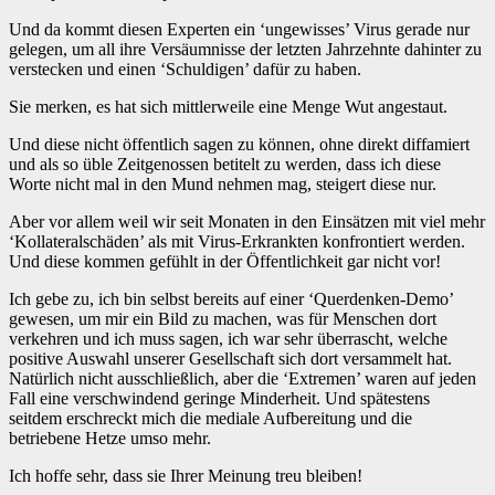
Und da kommt diesen Experten ein ‘ungewisses’ Virus gerade nur
gelegen, um all ihre Versäumnisse der letzten Jahrzehnte dahinter zu
verstecken und einen ‘Schuldigen’ dafür zu haben.
Sie merken, es hat sich mittlerweile eine Menge Wut angestaut.
Und diese nicht öffentlich sagen zu können, ohne direkt diffamiert
und als so üble Zeitgenossen betitelt zu werden, dass ich diese
Worte nicht mal in den Mund nehmen mag, steigert diese nur.
Aber vor allem weil wir seit Monaten in den Einsätzen mit viel mehr
‘Kollateralschäden’ als mit Virus-Erkrankten konfrontiert werden.
Und diese kommen gefühlt in der Öffentlichkeit gar nicht vor!
Ich gebe zu, ich bin selbst bereits auf einer ‘Querdenken-Demo’
gewesen, um mir ein Bild zu machen, was für Menschen dort
verkehren und ich muss sagen, ich war sehr überrascht, welche
positive Auswahl unserer Gesellschaft sich dort versammelt hat.
Natürlich nicht ausschließlich, aber die ‘Extremen’ waren auf jeden
Fall eine verschwindend geringe Minderheit. Und spätestens
seitdem erschreckt mich die mediale Aufbereitung und die
betriebene Hetze umso mehr.
Ich hoffe sehr, dass sie Ihrer Meinung treu bleiben!