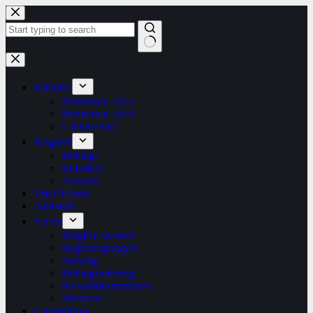
Zum
Inhalt
springen
Keine
Ergebnisse
Initiative
Positionen 2023
Positionen 2020
Grundrechte
Magazin
Beiträge
Rubriken
Autoren
1bis19-Preis
Aktionen
Verein
Mitglied werden
Regionalgruppen
Satzung
Beitragsordnung
Presseinformationen
Stimmen
Unterstützen