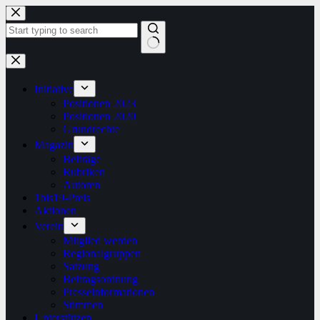
Zum
Inhalt
springen
Keine
Ergebnisse
Initiative
Positionen 2023
Positionen 2020
Grundrechte
Magazin
Beiträge
Rubriken
Autoren
1bis19-Preis
Aktionen
Verein
Mitglied werden
Regionalgruppen
Satzung
Beitragsordnung
Presseinformationen
Stimmen
Unterstützen