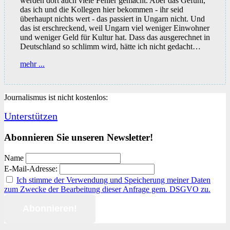
werden dort auch viele Fehler gemacht. Aber das Gefühl,
das ich und die Kollegen hier bekommen - ihr seid
überhaupt nichts wert - das passiert in Ungarn nicht. Und
das ist erschreckend, weil Ungarn viel weniger Einwohner
und weniger Geld für Kultur hat. Dass das ausgerechnet in
Deutschland so schlimm wird, hätte ich nicht gedacht…
Sind
mehr ...
wir
jetzt
Bettelmusikanten?
Journalismus ist nicht kostenlos:
Unterstützen
Abonnieren Sie unseren Newsletter!
Name
E-Mail-Adresse:
Ich stimme der Verwendung und Speicherung meiner Daten
zum Zwecke der Bearbeitung dieser Anfrage gem. DSGVO zu.