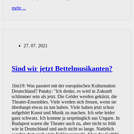
„Mit
mehr ...
den
3G-
Regeln
wird
eine
Parallelgesellschaft
entstehen“
27. 07. 2021
Sind wir jetzt Bettelmusikanten?
1bis19: Was passiert mit der europäischen Kulturnation
Deutschland? Pataky: "Ich denke, es wird in Zukunft
schlimmer sein als jetzt. Die Gelder werden gekürzt, die
Theater-Ensembles. Viele werden sich freuen, wenn sie
überhaupt etwas zu tun haben. Viele haben jetzt schon
aufgehört Kunst und Musik zu machen. Ich sehe leider
ganz schwarz. Ich komme ja ursprünglich aus Ungarn. In
Budapest waren die Theater auch zu, aber nicht so früh
wie in Deutschland und auch nicht so lange. Natürlich