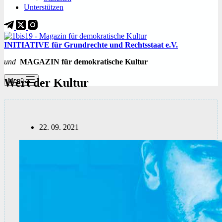
Unterstützen
INITIATIVE für Grundrechte und Rechtsstaat e.V.
und
MAGAZIN für demokratische Kultur
Wert der Kultur
Menü
22. 09. 2021