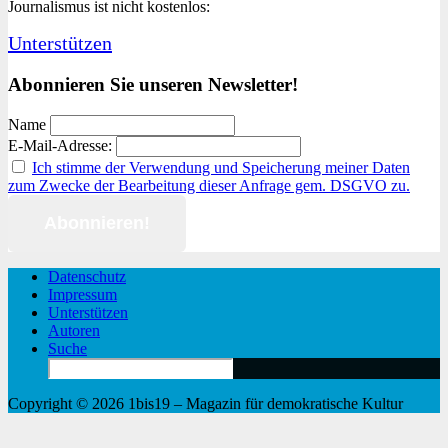
Journalismus ist nicht kostenlos:
digitaler
Impfpass?
Unterstützen
Abonnieren Sie unseren Newsletter!
Name
E-Mail-Adresse:
Ich stimme der Verwendung und Speicherung meiner Daten
zum Zwecke der Bearbeitung dieser Anfrage gem. DSGVO zu.
Datenschutz
Impressum
Unterstützen
Autoren
Suche
Search
for:
Copyright © 2026 1bis19 – Magazin für demokratische Kultur