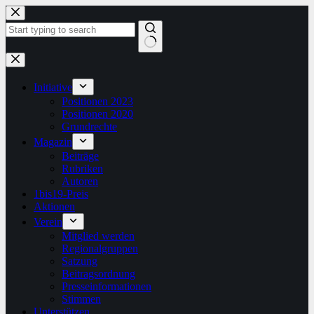
Zum
Inhalt
springen
Keine
Ergebnisse
Initiative
Positionen 2023
Positionen 2020
Grundrechte
Magazin
Beiträge
Rubriken
Autoren
1bis19-Preis
Aktionen
Verein
Mitglied werden
Regionalgruppen
Satzung
Beitragsordnung
Presseinformationen
Stimmen
Unterstützen