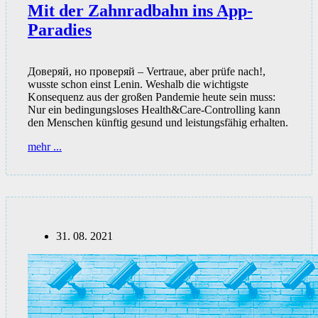
Mit der Zahnradbahn ins App-
Paradies
Доверяй, но проверяй – Vertraue, aber prüfe nach!,
wusste schon einst Lenin. Weshalb die wichtigste
Konsequenz aus der großen Pandemie heute sein muss:
Nur ein bedingungsloses Health&Care-Controlling kann
den Menschen künftig gesund und leistungsfähig erhalten.
Mit
mehr ...
der
Zahnradbahn
ins
App-
Paradies
31. 08. 2021