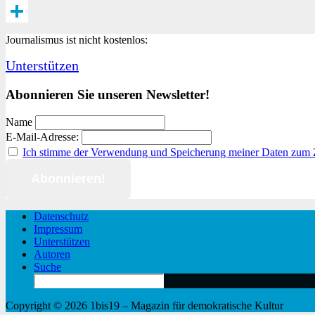
Email
Teilen
Journalismus ist nicht kostenlos:
Unterstützen
Abonnieren Sie unseren Newsletter!
Name
E-Mail-Adresse:
Ich stimme der Verwendung und Speicherung meiner Daten zum
Datenschutz
Impressum
Unterstützen
Autoren
Suche
Search
for:
Copyright © 2026 1bis19 – Magazin für demokratische Kultur