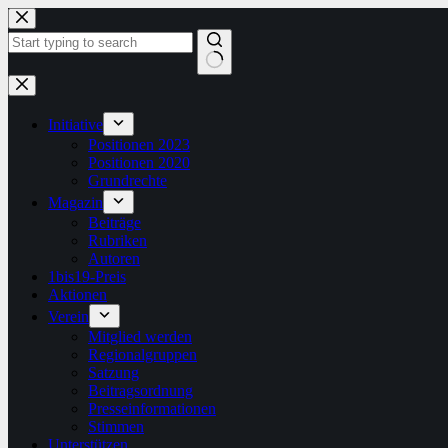
Zum
Inhalt
springen
Keine
Ergebnisse
Initiative
Positionen 2023
Positionen 2020
Grundrechte
Magazin
Beiträge
Rubriken
Autoren
1bis19-Preis
Aktionen
Verein
Mitglied werden
Regionalgruppen
Satzung
Beitragsordnung
Presseinformationen
Stimmen
Unterstützen