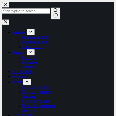
Zum
Inhalt
springen
Keine
Ergebnisse
Initiative
Positionen 2023
Positionen 2020
Grundrechte
Magazin
Beiträge
Rubriken
Autoren
1bis19-Preis
Aktionen
Verein
Mitglied werden
Regionalgruppen
Satzung
Beitragsordnung
Presseinformationen
Stimmen
Unterstützen