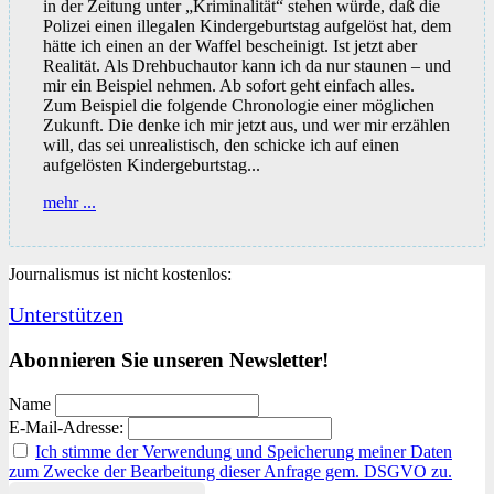
in der Zeitung unter „Kriminalität“ stehen würde, daß die
Polizei einen illegalen Kindergeburtstag aufgelöst hat, dem
hätte ich einen an der Waffel bescheinigt. Ist jetzt aber
Realität. Als Drehbuchautor kann ich da nur staunen – und
mir ein Beispiel nehmen. Ab sofort geht einfach alles.
Zum Beispiel die folgende Chronologie einer möglichen
Zukunft. Die denke ich mir jetzt aus, und wer mir erzählen
will, das sei unrealistisch, den schicke ich auf einen
aufgelösten Kindergeburtstag...
Wie
mehr ...
es
jetzt
weitergeht
Journalismus ist nicht kostenlos:
Unterstützen
Abonnieren Sie unseren Newsletter!
Name
E-Mail-Adresse:
Ich stimme der Verwendung und Speicherung meiner Daten
zum Zwecke der Bearbeitung dieser Anfrage gem. DSGVO zu.