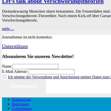
Let’s talk about Verschwörungstheorien
Dreiundzwanzig Menschen sitzen beisammen. Die Fensterläden sind g
Verschwörungstheorie-Theoretiker. Nach einem Kick-off über Caesars 
Verschwörungstheorie.
Let’s
mehr ...
talk
Journalismus ist nicht kostenlos:
about
Verschwörungstheorien
Unterstützen
Abonnieren Sie unseren Newsletter!
Name
E-Mail-Adresse:
Ich stimme der Verwendung und Speicherung meiner Daten zum
Datenschutz
Impressum
Unterstützen