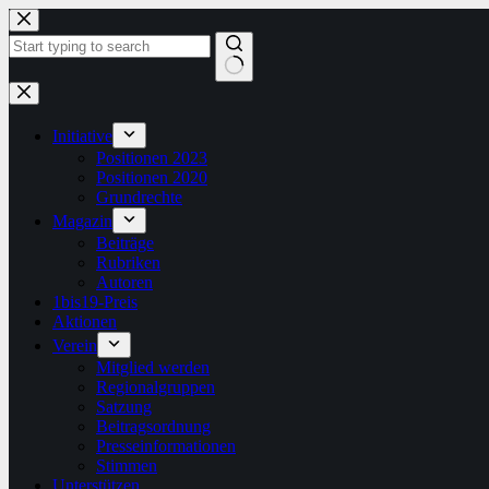
Zum
Inhalt
springen
Keine
Ergebnisse
Initiative
Positionen 2023
Positionen 2020
Grundrechte
Magazin
Beiträge
Rubriken
Autoren
1bis19-Preis
Aktionen
Verein
Mitglied werden
Regionalgruppen
Satzung
Beitragsordnung
Presseinformationen
Stimmen
Unterstützen