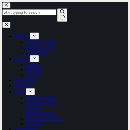
Zum
Inhalt
springen
Keine
Ergebnisse
Initiative
Positionen 2023
Positionen 2020
Grundrechte
Magazin
Beiträge
Rubriken
Autoren
1bis19-Preis
Aktionen
Verein
Mitglied werden
Regionalgruppen
Satzung
Beitragsordnung
Presseinformationen
Stimmen
Unterstützen