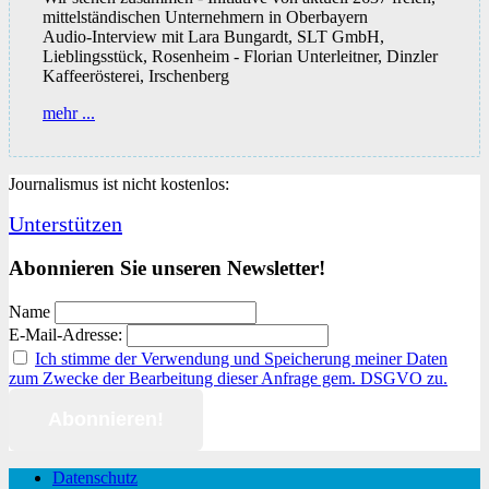
mittelständischen Unternehmern in Oberbayern
Audio-Interview mit Lara Bungardt, SLT GmbH,
Lieblingsstück, Rosenheim - Florian Unterleitner, Dinzler
Kaffeerösterei, Irschenberg
Freiheit
mehr ...
und
Wohlstand
stehen
Journalismus ist nicht kostenlos:
auf
dem
Unterstützen
Spiel
–
Abonnieren Sie unseren Newsletter!
sofortige
Rückgabe
der
Name
unternehmerischen
E-Mail-Adresse:
Freiheiten
Ich stimme der Verwendung und Speicherung meiner Daten
zum Zwecke der Bearbeitung dieser Anfrage gem. DSGVO zu.
Datenschutz