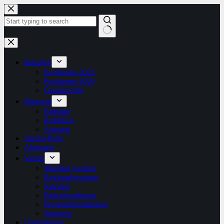
Zum
Inhalt
springen
Keine
Ergebnisse
Initiative
Positionen 2023
Positionen 2020
Grundrechte
Magazin
Beiträge
Rubriken
Autoren
1bis19-Preis
Aktionen
Verein
Mitglied werden
Regionalgruppen
Satzung
Beitragsordnung
Presseinformationen
Stimmen
Unterstützen