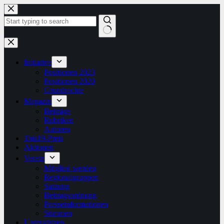
Zum
Inhalt
springen
Keine
Ergebnisse
Initiative
Positionen 2023
Positionen 2020
Grundrechte
Magazin
Beiträge
Rubriken
Autoren
1bis19-Preis
Aktionen
Verein
Mitglied werden
Regionalgruppen
Satzung
Beitragsordnung
Presseinformationen
Stimmen
Unterstützen