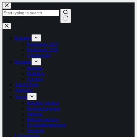
Zum
Inhalt
springen
Keine
Ergebnisse
Initiative
Positionen 2023
Positionen 2020
Grundrechte
Magazin
Beiträge
Rubriken
Autoren
1bis19-Preis
Aktionen
Verein
Mitglied werden
Regionalgruppen
Satzung
Beitragsordnung
Presseinformationen
Stimmen
Unterstützen