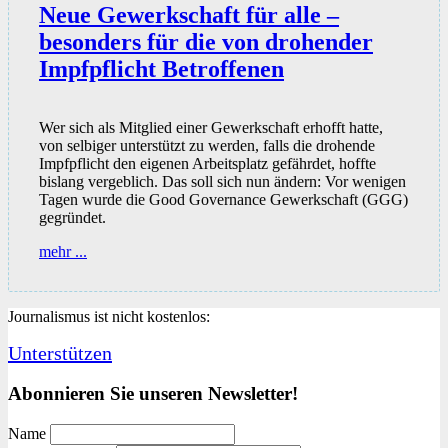
Neue Gewerkschaft für alle –
besonders für die von drohender
Impfpflicht Betroffenen
Wer sich als Mitglied einer Gewerkschaft erhofft hatte,
von selbiger unterstützt zu werden, falls die drohende
Impfpflicht den eigenen Arbeitsplatz gefährdet, hoffte
bislang vergeblich. Das soll sich nun ändern: Vor wenigen
Tagen wurde die Good Governance Gewerkschaft (GGG)
gegründet.
Neue
mehr ...
Gewerkschaft
für
alle
Journalismus ist nicht kostenlos:
–
besonders
Unterstützen
für
die
Abonnieren Sie unseren Newsletter!
von
drohender
Impfpflicht
Name