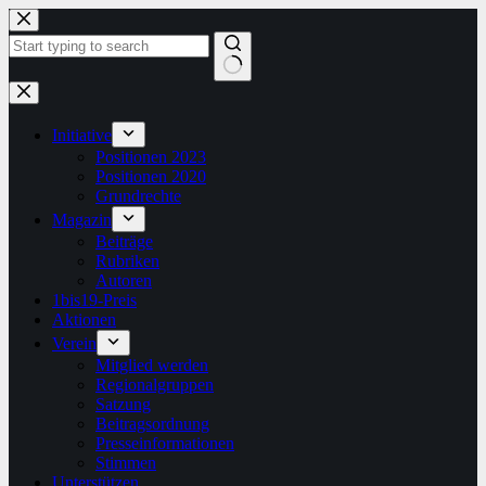
Zum
Inhalt
springen
Keine
Ergebnisse
Initiative
Positionen 2023
Positionen 2020
Grundrechte
Magazin
Beiträge
Rubriken
Autoren
1bis19-Preis
Aktionen
Verein
Mitglied werden
Regionalgruppen
Satzung
Beitragsordnung
Presseinformationen
Stimmen
Unterstützen