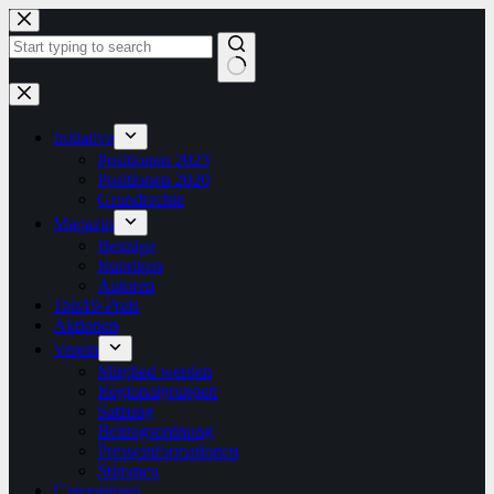
Zum
Inhalt
springen
Keine
Ergebnisse
Initiative
Positionen 2023
Positionen 2020
Grundrechte
Magazin
Beiträge
Rubriken
Autoren
1bis19-Preis
Aktionen
Verein
Mitglied werden
Regionalgruppen
Satzung
Beitragsordnung
Presseinformationen
Stimmen
Unterstützen