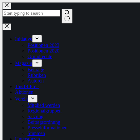
Zum
Inhalt
springen
Keine
Ergebnisse
Initiative
Positionen 2023
Positionen 2020
Grundrechte
Magazin
Beiträge
Rubriken
Autoren
1bis19-Preis
Aktionen
Verein
Mitglied werden
Regionalgruppen
Satzung
Beitragsordnung
Presseinformationen
Stimmen
Unterstützen