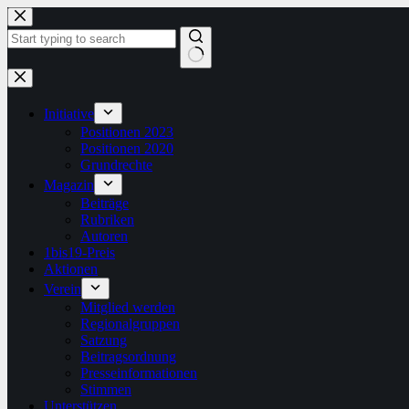
Zum
Inhalt
springen
Keine
Ergebnisse
Initiative
Positionen 2023
Positionen 2020
Grundrechte
Magazin
Beiträge
Rubriken
Autoren
1bis19-Preis
Aktionen
Verein
Mitglied werden
Regionalgruppen
Satzung
Beitragsordnung
Presseinformationen
Stimmen
Unterstützen