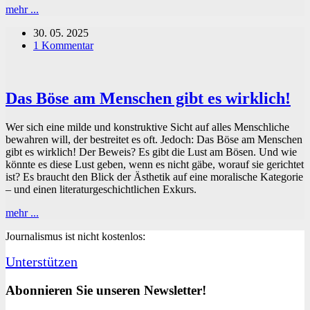
Die
mehr ...
Maschine
30. 05. 2025
als
1 Kommentar
Spiegel
des
Menschen:
Über
Das Böse am Menschen gibt es wirklich!
Sprache
und
KI
Wer sich eine milde und konstruktive Sicht auf alles Menschliche
bewahren will, der bestreitet es oft. Jedoch: Das Böse am Menschen
gibt es wirklich! Der Beweis? Es gibt die Lust am Bösen. Und wie
könnte es diese Lust geben, wenn es nicht gäbe, worauf sie gerichtet
ist? Es braucht den Blick der Ästhetik auf eine moralische Kategorie
– und einen literaturgeschichtlichen Exkurs.
Das
mehr ...
Böse
Journalismus ist nicht kostenlos:
am
Menschen
Unterstützen
gibt
es
wirklich!
Abonnieren Sie unseren Newsletter!