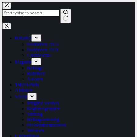
Zum
Inhalt
springen
Keine
Ergebnisse
Initiative
Positionen 2023
Positionen 2020
Grundrechte
Magazin
Beiträge
Rubriken
Autoren
1bis19-Preis
Aktionen
Verein
Mitglied werden
Regionalgruppen
Satzung
Beitragsordnung
Presseinformationen
Stimmen
Unterstützen