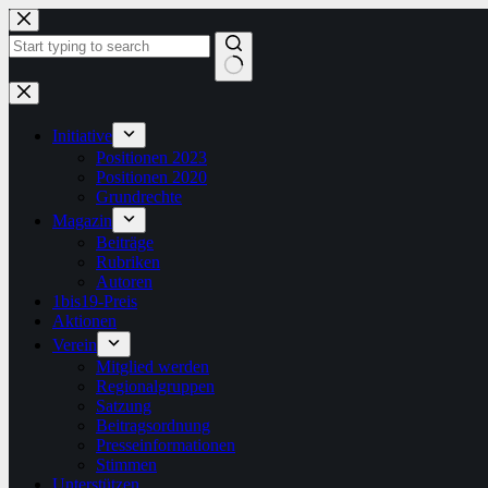
Zum
Inhalt
springen
Keine
Ergebnisse
Initiative
Positionen 2023
Positionen 2020
Grundrechte
Magazin
Beiträge
Rubriken
Autoren
1bis19-Preis
Aktionen
Verein
Mitglied werden
Regionalgruppen
Satzung
Beitragsordnung
Presseinformationen
Stimmen
Unterstützen