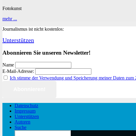
Fotokunst
Merkel,
mehr ...
Honecker
Journalismus ist nicht kostenlos:
und
Corona
Unterstützen
aus
künstlerischer
Sicht
Abonnieren Sie unseren Newsletter!
Name
E-Mail-Adresse:
Ich stimme der Verwendung und Speicherung meiner Daten zum
Datenschutz
Impressum
Unterstützen
Autoren
Suche
Search