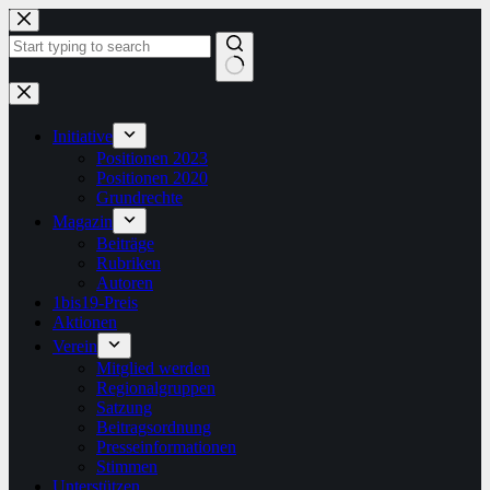
Zum
Inhalt
springen
Keine
Ergebnisse
Initiative
Positionen 2023
Positionen 2020
Grundrechte
Magazin
Beiträge
Rubriken
Autoren
1bis19-Preis
Aktionen
Verein
Mitglied werden
Regionalgruppen
Satzung
Beitragsordnung
Presseinformationen
Stimmen
Unterstützen