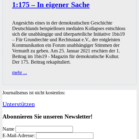
1:175 – In eigener Sache
Angesichts eines in der demokratischen Geschichte
Deutschlands beispiellosen medialen Kollapses entschloss
sich die unabhängige und überparteiliche Initiative 1bis19
– Für Grundrechte und Rechtsstaat e.V., der entgleisten
Kommunikation ein Forum unabhängiger Stimmen der
Vernunft zu geben. Am 25. Januar 2021 erschien der 1.
Beitrag im 1bis19 - Magazin für demokratische Kultur.
Der 175. Beitrag rekapituliert.
1:175
mehr ...
–
In
eigener
Journalismus ist nicht kostenlos:
Sache
Unterstützen
Abonnieren Sie unseren Newsletter!
Name
E-Mail-Adresse: