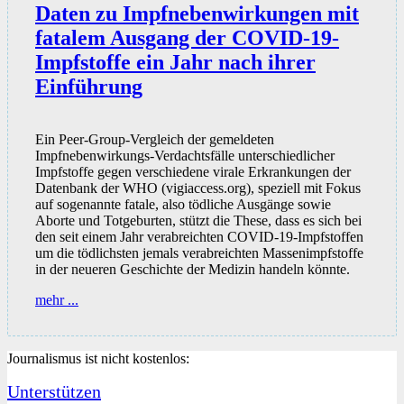
Daten zu Impfnebenwirkungen mit
fatalem Ausgang der COVID-19-
Impfstoffe ein Jahr nach ihrer
Einführung
Ein Peer-Group-Vergleich der gemeldeten
Impfnebenwirkungs-Verdachtsfälle unterschiedlicher
Impfstoffe gegen verschiedene virale Erkrankungen der
Datenbank der WHO (vigiaccess.org), speziell mit Fokus
auf sogenannte fatale, also tödliche Ausgänge sowie
Aborte und Totgeburten, stützt die These, dass es sich bei
den seit einem Jahr verabreichten COVID-19-Impfstoffen
um die tödlichsten jemals verabreichten Massenimpfstoffe
in der neueren Geschichte der Medizin handeln könnte.
Daten
mehr ...
zu
Impfnebenwirkungen
mit
Journalismus ist nicht kostenlos:
fatalem
Ausgang
Unterstützen
der