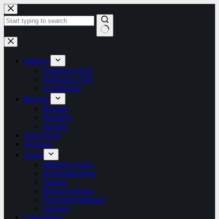
Zum
Inhalt
springen
Keine
Ergebnisse
Initiative
Positionen 2023
Positionen 2020
Grundrechte
Magazin
Beiträge
Rubriken
Autoren
1bis19-Preis
Aktionen
Verein
Mitglied werden
Regionalgruppen
Satzung
Beitragsordnung
Presseinformationen
Stimmen
Unterstützen