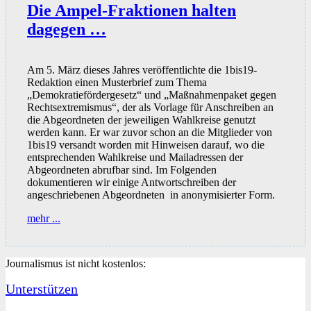
Die Ampel-Fraktionen halten
dagegen …
Am 5. März dieses Jahres veröffentlichte die 1bis19-
Redaktion einen Musterbrief zum Thema
„Demokratiefördergesetz“ und „Maßnahmenpaket gegen
Rechtsextremismus“, der als Vorlage für Anschreiben an
die Abgeordneten der jeweiligen Wahlkreise genutzt
werden kann. Er war zuvor schon an die Mitglieder von
1bis19 versandt worden mit Hinweisen darauf, wo die
entsprechenden Wahlkreise und Mailadressen der
Abgeordneten abrufbar sind. Im Folgenden
dokumentieren wir einige Antwortschreiben der
angeschriebenen Abgeordneten in anonymisierter Form.
Die
mehr ...
Ampel-
Fraktionen
halten
Journalismus ist nicht kostenlos:
dagegen
…
Unterstützen