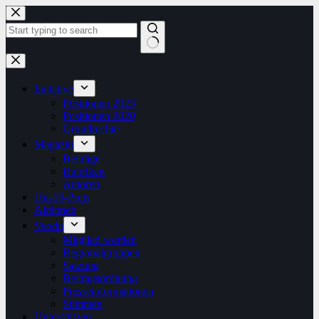
Zum
Inhalt
springen
Keine
Ergebnisse
Initiative
Positionen 2023
Positionen 2020
Grundrechte
Magazin
Beiträge
Rubriken
Autoren
1bis19-Preis
Aktionen
Verein
Mitglied werden
Regionalgruppen
Satzung
Beitragsordnung
Presseinformationen
Stimmen
Unterstützen