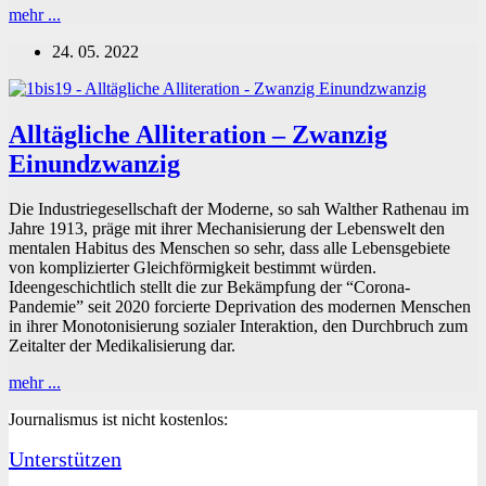
Altruistische
mehr ...
Alliteration
24. 05. 2022
–
Zwanzig
Zweiundzwanzig
Alltägliche Alliteration – Zwanzig
Einundzwanzig
Die Industriegesellschaft der Moderne, so sah Walther Rathenau im
Jahre 1913, präge mit ihrer Mechanisierung der Lebenswelt den
mentalen Habitus des Menschen so sehr, dass alle Lebensgebiete
von komplizierter Gleichförmigkeit bestimmt würden.
Ideengeschichtlich stellt die zur Bekämpfung der “Corona-
Pandemie” seit 2020 forcierte Deprivation des modernen Menschen
in ihrer Monotonisierung sozialer Interaktion, den Durchbruch zum
Zeitalter der Medikalisierung dar.
Alltägliche
mehr ...
Alliteration
Journalismus ist nicht kostenlos:
–
Zwanzig
Unterstützen
Einundzwanzig