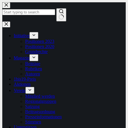
Zum
Inhalt
springen
Keine
Ergebnisse
Initiative
Positionen 2023
Positionen 2020
Grundrechte
Magazin
Beiträge
Rubriken
Autoren
1bis19-Preis
Aktionen
Verein
Mitglied werden
Regionalgruppen
Satzung
Beitragsordnung
Presseinformationen
Stimmen
Unterstützen